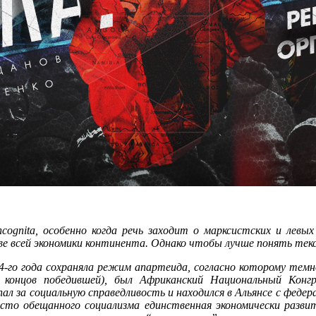
ognita, особенно когда речь заходит о марксистских и левых
е всей экономики континента. Однако чтобы лучше понять текс
94-го года сохраняла режим апартеида, согласно которому тем
 концов победившей), был Африканский Национальный Конг
пал за социальную справедливость и находился в Альянсе с ф
место обещанного социализма единственная экономически разв