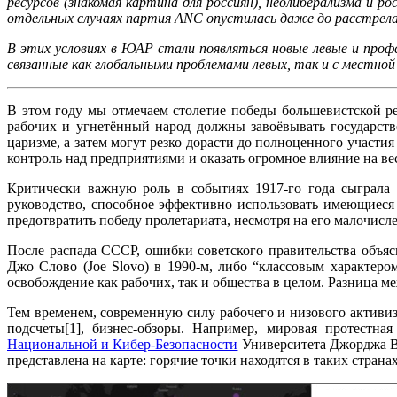
ресурсов (знакомая картина для россиян), неолиберализма и
отдельных случаях партия ANC опустилась даже до расстрел
В этих условиях в ЮАР стали появляться новые левые и проф
связанные как глобальными проблемами левых, так и с местно
В этом году мы отмечаем столетие победы большевистской рев
рабочих и угнетённый народ должны завоёвывать государст
царизме, а затем могут резко дорасти до полноценного участ
контроль над предприятиями и оказать огромное влияние на ве
Критически важную роль в событиях 1917-го года сыграла 
руководство, способное эффективно использовать имеющиеся
предотвратить победу пролетариата, несмотря на его малочисл
После распада СССР, ошибки советского правительства объя
Джо Слово (Joe Slovo) в 1990-м, либо “классовым характер
освобождение как рабочих, так и общества в целом. Разница м
Тем временем, современную силу рабочего и низового активи
подсчеты[1], бизнес-обзоры. Например, мировая протестна
Национальной и Кибер-Безопасности
Университета Джорджа В
представлена на карте: горячие точки находятся в таких стран