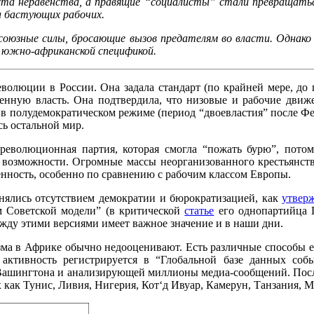
 роста неравенства, а правящие “социалисты” стали превращат
а бастующих рабочих.
союзные силы, бросающие вызов предателям во власти. Однако
й южно-африканской спецификой.
олюции в России. Она задала стандарт (по крайней мере, до п
венную власть. Она подтвердила, что низовые и рабочие дви
ия в полудемократическом режиме (период “двоевластия” после Ф
сь остальной мир.
революционная партия, которая смогла “пожать бурю”, пото
 возможности. Огромные массы неорганизованного крестьянств
енность, особенно по сравнению с рабочим классом Европы.
снялись отсутствием демократии и бюрократизацией, как
утвер
ом Советской модели” (в критической
статье
его однопартийца П
ежду этими версиями имеет важное значение и в наши дни.
зма в Африке обычно недооценивают. Есть различные способы е
я активность регистрируется в “Глобальной базе данных соб
ашингтона и анализирующей миллионы медиа-сообщений. После
ах как Тунис, Ливия, Нигерия, Кот‘д Ивуар, Камерун, Танзания, 