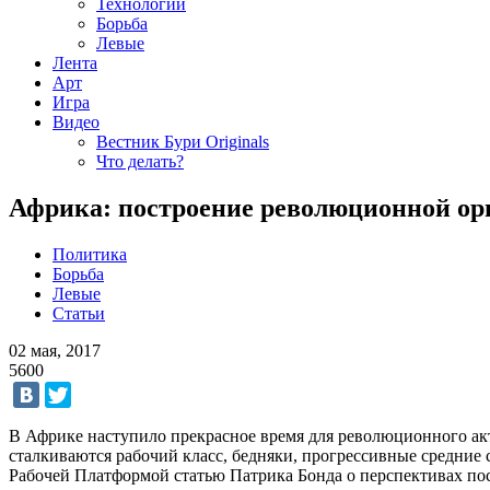
Технологии
Борьба
Левые
Лента
Арт
Игра
Видео
Вестник Бури Originals
Что делать?
Африка: построение революционной ор
Политика
Борьба
Левые
Статьи
02 мая, 2017
5600
В Африке наступило прекрасное время для революционного акт
сталкиваются рабочий класс, бедняки, прогрессивные средние
Рабочей Платформой статью Патрика Бонда о перспективах по