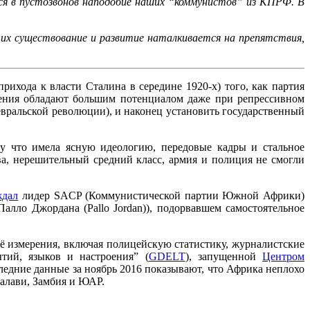
ься в пустозвонов наподобие наших “коммунистов” из КПРФ. В
 их существование и развитие наталкивается на препятствия,
рихода к власти Сталина в середине 1920-х) того, как партия
жения обладают большим потенциалом даже при репрессивном
евральской революции), и наконец установить государственный
му что имела ясную идеологию, передовые кадры и стальное
а, нерешительный средний класс, армия и полиция не смогли
ждал
лидер SACP (Коммунистической партии Южной Африки)
алло Джордана (Pallo Jordan)), подорвавшем самостоятельное
ё измерения, включая полицейскую статистику, журналистские
ытий, языков и настроения” (
GDELT
), запущенной
Центром
дние данные за ноябрь 2016 показывают, что Африка неплохо
Малави, Замбия и ЮАР.