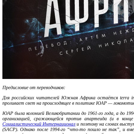
Предисловие от переводчиков:
Для российских читателей Южная Африка остаётся terra inc
проливает свет на происходящее в политике ЮАР — локомотив
ЮАР была колонией Великобритании до 1961-го года, а до 19
организацией, сражающейся против апартеида (и в конце
Социалистический Интернационал
и поэтому на словах высту
(SACP). Однако после 1994-го “что-то пошло не так”, и в