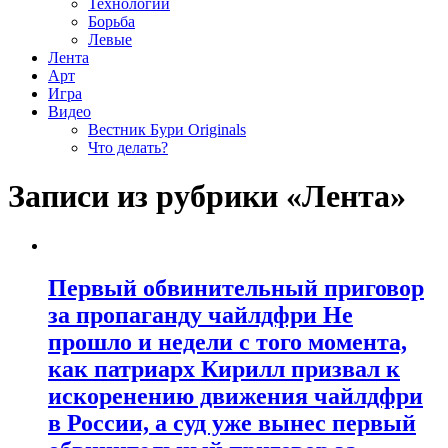
Технологии
Борьба
Левые
Лента
Арт
Игра
Видео
Вестник Бури Originals
Что делать?
Записи из рубрики «Лента»
Первый обвинительный приговор
за пропаганду чайлдфри Не
прошло и недели с того момента,
как патриарх Кирилл призвал к
искоренению движения чайлдфри
в России, а суд уже вынес первый