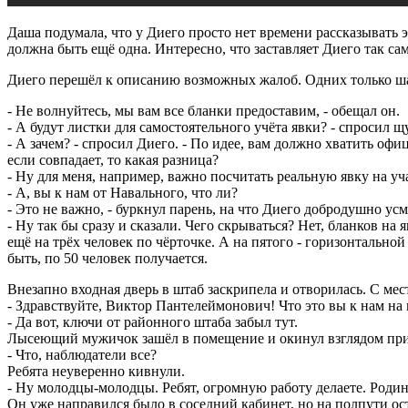
Даша подумала, что у Диего просто нет времени рассказывать эт
должна быть ещё одна. Интересно, что заставляет Диего так са
Диего перешёл к описанию возможных жалоб. Одних только ша
- Не волнуйтесь, мы вам все бланки предоставим, - обещал он.
- А будут листки для самостоятельного учёта явки? - спросил щ
- А зачем? - спросил Диего. - По идее, вам должно хватить офи
если совпадает, то какая разница?
- Ну для меня, например, важно посчитать реальную явку на уча
- А, вы к нам от Навального, что ли?
- Это не важно, - буркнул парень, на что Диего добродушно усме
- Ну так бы сразу и сказали. Чего скрываться? Нет, бланков на 
ещё на трёх человек по чёрточке. А на пятого - горизонтальной
быть, по 50 человек получается.
Внезапно входная дверь в штаб заскрипела и отворилась. С мест
- Здравствуйте, Виктор Пантелеймонович! Что это вы к нам на 
- Да вот, ключи от районного штаба забыл тут.
Лысеющий мужичок зашёл в помещение и окинул взглядом пр
- Что, наблюдатели все?
Ребята неуверенно кивнули.
- Ну молодцы-молодцы. Ребят, огромную работу делаете. Родина
Он уже направился было в соседний кабинет, но на полпути ос