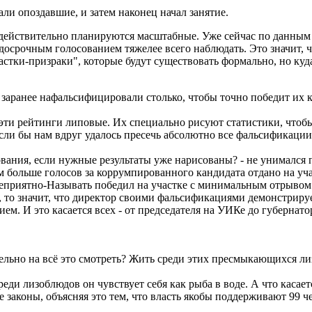
ли опоздавшие, и затем наконец начал занятие.
ействительно планируются масштабные. Уже сейчас по данным 
осрочным голосованием тяжелее всего наблюдать. Это значит, что
частки-призраки", которые будут существовать формально, но ку
 заранее нафальсифицировали столько, чтобы точно победит их к
х, эти рейтинги липовые. Их специально рисуют статистики, что
 если бы нам вдруг удалось пресечь абсолютно все фальсификаци
ования, если нужные результаты уже нарисованы? - не унимался 
ем больше голосов за коррумпированного кандидата отдано на у
еприятно-Называть победил на участке с минимальным отрывом 
, то значит, что директор своими фальсификациями демонстриру
. И это касается всех - от председателя на УИКе до губернатора
тельно на всё это смотреть? Жить среди этих пресмыкающихся л
 Среди лизоблюдов он чувствует себя как рыба в воде. А что каса
законы, объясняя это тем, что власть якобы поддерживают 99 