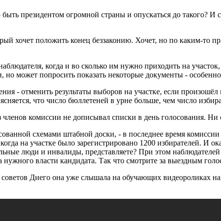
быть президентом огромной страны и опускаться до такого? И с
орый хочет положить конец беззаконию. Хочет, но по каким-то пр
 наблюдателя, когда и во сколько им нужно приходить на участо
и, но может попросить показать некоторые документы - особенно
ния - отменить результаты выборов на участке, если произошёл 
ясняется, что число бюллетеней в урне больше, чем число избира
з членов комиссии не дописывал списки в день голосования. Ни 
исованной схемами штабной доски, - в последнее время комисси
когда на участке было зарегистрировано 1200 избирателей. И ока
больные люди и инвалиды, представляете? При этом наблюдателей
за нужного власти кандидата. Так что смотрите за выездным гол
советов Диего она уже слышала на обучающих видеороликах на Y