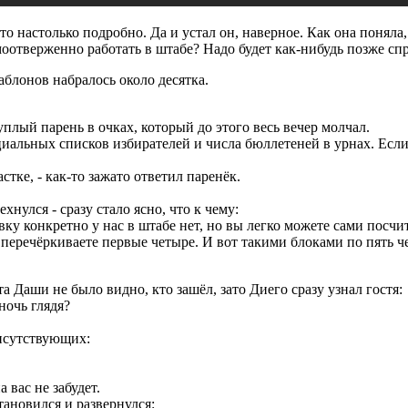
о настолько подробно. Да и устал он, наверное. Как она поняла,
моотверженно работать в штабе? Надо будет как-нибудь позже спр
блонов набралось около десятка.
уплый парень в очках, который до этого весь вечер молчал.
циальных списков избирателей и числа бюллетеней в урнах. Если 
стке, - как-то зажато ответил паренёк.
хнулся - сразу стало ясно, что к чему:
явку конкретно у нас в штабе нет, но вы легко можете сами посчи
 перечёркиваете первые четыре. И вот такими блоками по пять че
а Даши не было видно, кто зашёл, зато Диего сразу узнал гостя:
ночь глядя?
исутствующих:
 вас не забудет.
тановился и развернулся: