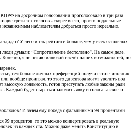
КПРФ на досрочном голосовании проголосовало в три раза
 две трети тех голосов - скорее всего, просто поддельные.
да независимым наблюдателям добраться просто нереально.
андидат? У него и так рейтинги больше, чем у всех остальных
бы люди думали: ”Сопротивление бесполезно”. На самом деле,
и. Конечно, я не питаю иллюзий насчёт наших возможностей, но
паренёк.
частке, тем больше личных преференций получит этот чиновник
или вообще проиграл, то этого директора могут уволить под
ет высокую лояльность, готов преступать любые законы ради
. Каждый будет стараться заломить явку и голоса за своего
изоблюдов? И зачем ему победа с фальшивыми 99 процентами
ется 99 процентов, то это можно конвертировать в реальную
человек из каждых ста. Можно даже менять Конституцию в