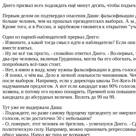
Диего призвал всех подождать ещё минут десять, чтобы подъеха
Первым делом он подтвердил опасения Даши: фальсификации д
больше человек, чем на прошлых президентских выборах. А за д
Кроме того, и в России, и зарубежом гововятся к открытию "у
Один из парней-наблюдателей прервал Диего:
- Извините, а какой тогда смысл идти в наблюдатели? Если они
вместе взятых.
- Ну не всё так просто, - спокойно ответил Диего. - Во-первы
два-три человека, включая Грудинина, могли бы его обогнать,
попробовать всё-таки стоит.
- Нет, я имею в виду, кому нужны фальсификации в день голос
- Я понял, о чём вы. Дело в личной лояльности чиновников. Ч
после выборов. Например, если у директора школы Тот-Кого-Н
надуманным предлогом. А вот если кандидат взял 90% голосов
хозяина, и потому его нужно поощрить. Премией или повышением
кандидата до абсурдных величин. Вплоть до 99 на 99.
Тут уже не выдержала Даша:
- Подождите, но разве самому будущему президенту не омерзи
голосов, если достаточно 50 с небольшим?
- О, поверьте, этот человек не брезглив, - усмехнулся Диего. -
политическую силу. Например, можно принимать репрессивные 
обход закона. Народ же типа не возражает.