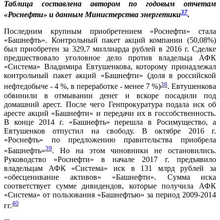
Таблица составлена автором по годовым отчетам
37
«Роснефти» и данным Министерства энергетики
.
Последним крупным приобретением «Роснефти» стала
«Башнефть». Контрольный пакет акций компании (50,08%)
был приобретен за 329,7 миллиарда рублей в 2016 г. Сделке
предшествовало уголовное дело против владельца АФК
«Система» Владимира Евтушенкова, которому принадлежал
контрольный пакет акций «Башнефти» (доля в российской
38
нефтедобыче - 4 %, в переработке - менее 7 %)
. Евтушенкова
обвинили в отмывании денег и вскоре посадили под
домашний арест. После чего Генпрокуратура подала иск об
аресте акций «Башнефти» и передачи их в госсобственность.
В конце 2014 г. «Башнефть» перешла в Росимущество, а
Евтушенков отпустил на свободу. В октябре 2016 г.
«Роснефть» по предложению правительства приобрела
39
«Башнефть»
. Но на этом чиновники не остановились.
Руководство «Роснефти» в начале 2017 г. предъявило
владельцам АФК «Система» иск в 131 млрд рублей за
«обесценивание активов» «Башнефти». Сумма иска
соответствует сумме дивидендов, которые получила АФК
«Система» от пользования «Башнефтью» за период 2009-2014
40
гг.