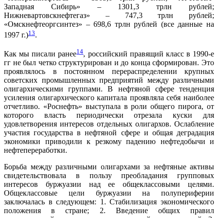
Западная Сибирь» – 1301,3 трлн рублей;
Нижневартовскнефтегаз» – 747,3 трлн рублей;
«Омскнефтеоргсинтез» – 698,6 трлн рублей (все данные на
13
1997 г.)
.
14
Как мы писали ранее
, российский правящий класс в 1990-е
гг не был четко структурирован и до конца сформирован. Это
проявлялось в постоянном перераспределении крупных
советских промышленных предприятий между различными
олигархическими группами. В нефтяной сфере тенденция
усиления олигархического капитала проявляла себя наиболее
отчетливо. «Роснефть» выступала в роли общего пирога, от
которого власть периодически отрезала куски для
удовлетворения интересов отдельных олигархов. Ослабление
участия государства в нефтяной сфере и общая деградация
экономики приводили к резкому падению нефтедобычи и
нефтепереработки.
Борьба между различными олигархами за нефтяные активы
свидетельствовала в пользу преобладания групповых
интересов буржуазии над ее общеклассовыми целями.
Общеклассовые цели буржуазии на полупериферии
заключалась в следующем: 1. Стабилизация экономического
положения в стране; 2. Введение общих правил