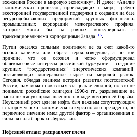
вхождения России в мировую экономику». И далее: «Анализ
экономических процессов, происходящих в мире, требует
всесторонней государственной поддержки и создания на базе
ресурсодобывающих предприятий крупных финансово-
промышленных корпораций межотраслевого профиля,
которые могли бы на равных конкурировать с
16
транснациональными корпорациями Запада»
.
Путин оказался сильным политиком не за счет какой-то
особой харизмы или образа героя-разведчика, а по той
причине, что он осознал и четко сформулировал
общеклассовые интересы российской буржуазии – создание
крупных “государственных” энергетических компаний,
поставляющих минеральное сырье на мировой рынок.
Сегодня, обладая знанием истории развития постсоветской
России, нам может показаться эта цель очевидной, но это не
понимали российские олигархи 1990-х гг., разрывавшие на
части нефтяную промышленность в ходе внутренней борьбы.
Неуклонный рост цен на нефть был важным сопутствующим
фактором успеха экономического курса нового президента, но
первичное значение имел другой фактор – организованная и
сильная воля бюрократ-буржуазии.
Нефтяной атлант расправляет плечи