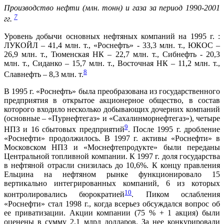
Производство нефти (млн. тонн) и газа за период 1990-2001
7
гг.
Уровень добычи основных нефтяных компаний на 1995 г. :
ЛУКОЙЛ – 41,4 млн. т., «Роснефть» - 33,3 млн. т., ЮКОС –
26,9 млн. т., Тюменская НК – 22,7 млн. т., Сибнефть - 20,3
млн. т., Сиданко – 15,7 млн. т., Восточная НК – 11,2 млн. т.,
8
Славнефть – 8,3 млн. т.
В 1995 г. «Роснефть» была преобразована из государственного
предприятия в открытое акционерное общество, в состав
которого входило несколько добывающих дочерних компаний
(основные – «Пурнефтегаз» и «Сахалинморнефтегаз»), четыре
9
НПЗ и 16 сбытовых предприятий
. После 1995 г. дробление
«Роснефти» продолжилось. В 1997 г. активы «Роснефти» в
Московском НПЗ и «Моснефтепродукте» были переданы
Центральной топливной компании. К 1997 г. доля государства
в нефтяной отрасли снизилась до 10,6%. К концу правления
Ельцина на нефтяном рынке функционировало 15
вертикально интегрированных компаний, 6 из которых
10
контролировались бюрократией
. Пиком ослабления
«Роснефти» стал 1998 г., когда всерьез обсуждался вопрос об
ее приватизации. Акции компании (75 % + 1 акция) были
оценены в сумму 2,1 млрд долларов. За нее конкурировали