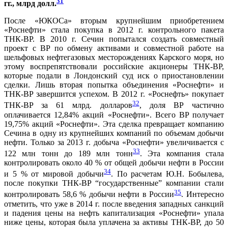
31
гг., млрд долл.
После «ЮКОСа» вторым крупнейшим приобретением
«Роснефти» стала покупка в 2012 г. контрольного пакета
ТНК-BP. В 2010 г. Сечин попытался создать совместный
проект с BP по обмену активами и совместной работе на
шельфовых нефтегазовых месторождениях Карского моря, но
этому воспрепятствовали российские акционеры ТНК-BP,
которые подали в Лондонский суд иск о приостановлении
сделки. Лишь вторая попытка объединения «Роснефти» и
ТНК-BP завершится успехом. В 2012 г. «Роснефть» покупает
32
ТНК-BP за 61 млрд. долларов
, доля ВР частично
оплачивается 12,84% акций «Роснефти». Всего BP получает
19,75% акций «Роснефти». Эта сделка превращает компанию
Сечина в одну из крупнейших компаний по объемам добычи
нефти. Только за 2013 г. добыча «Роснефти» увеличивается с
33
122 млн тонн до 189 млн тонн
.
Эта компания стала
контролировать около 40 % от общей добычи нефти в России
34
и 5 % от мировой добычи
. По расчетам Ю.Н. Бобылева,
после покупки ТНК-BP “государственные” компании стали
35
контролировать 58,6 % добычи нефти в России
. Интересно
отметить, что уже в 2014 г. после введения западных санкций
и падения цены на нефть капитализация «Роснефти» упала
ниже цены, которая была уплачена за активы ТНК-BP, до 50