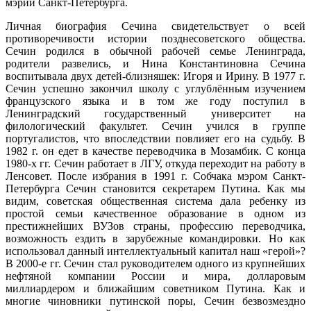
мэрии Санкт-Петербурга.
Личная биография Сечина свидетельствует о всей
противоречивости истории позднесоветского общества.
Сечин родился в обычной рабочей семье Ленинграда,
родители развелись, и Нина Константиновна Сечина
воспитывала двух детей-близняшек: Игоря и Ирину. В 1977 г.
Сечин успешно закончил школу с углублённым изучением
французского языка и в том же году поступил в
Ленинградский государственный университет на
филологический факультет. Сечин учился в группе
португалистов, что впоследствии повлияет его на судьбу. В
1982 г. он едет в качестве переводчика в Мозамбик. С конца
1980-х гг. Сечин работает в ЛГУ, откуда переходит на работу в
Ленсовет. После избрания в 1991 г. Собчака мэром Санкт-
Петербурга Сечин становится секретарем Путина. Как мы
видим, советская общественная система дала ребенку из
простой семьи качественное образование в одном из
престижнейших ВУЗов страны, профессию переводчика,
возможность ездить в зарубежные командировки. Но как
использовал данный интеллектуальный капитал наш «герой»?
В 2000-е гг. Сечин стал руководителем одного из крупнейших
нефтяной компании России и мира, долларовым
миллиардером и ближайшим советником Путина. Как и
многие чиновники путинской поры, Сечин безвозмездно