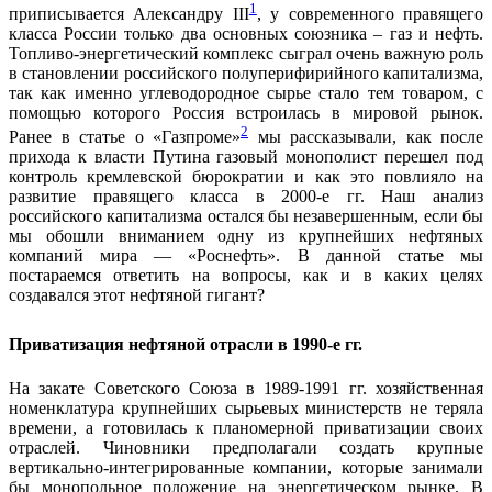
1
приписывается Александру III
, у современного правящего
класса России только два основных союзника – газ и нефть.
Топливо-энергетический комплекс сыграл очень важную роль
в становлении российского полуперифирийного капитализма,
так как именно углеводородное сырье стало тем товаром, с
помощью которого Россия встроилась в мировой рынок.
2
Ранее в статье о «Газпроме»
мы рассказывали, как после
прихода к власти Путина газовый монополист перешел под
контроль кремлевской бюрократии и как это повлияло на
развитие правящего класса в 2000-е гг. Наш анализ
российского капитализма остался бы незавершенным, если бы
мы обошли вниманием одну из крупнейших нефтяных
компаний мира — «Роснефть». В данной статье мы
постараемся ответить на вопросы, как и в каких целях
создавался этот нефтяной гигант?
Приватизация нефтяной отрасли в 1990-е гг.
На закате Советского Союза в 1989-1991 гг. хозяйственная
номенклатура крупнейших сырьевых министерств не теряла
времени, а готовилась к планомерной приватизации своих
отраслей. Чиновники предполагали создать крупные
вертикально-интегрированные компании, которые занимали
бы монопольное положение на энергетическом рынке. В