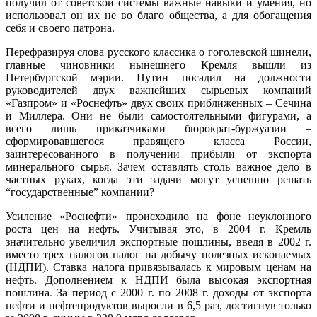
получил от советской системы важные навыки и умения, но
использовал он их не во благо общества, а для обогащения
себя и своего патрона.
Перефразируя слова русского классика о гоголевской шинели,
главные чиновники нынешнего Кремля вышли из
Петербургской мэрии. Путин посадил на должности
руководителей двух важнейших сырьевых компаний
«Газпром» и «Роснефть» двух своих приближенных – Сечина
и Миллера. Они не были самостоятельными фигурами, а
всего лишь приказчиками бюрократ-буржуазии –
сформировавшегося правящего класса России,
заинтересованного в получении прибыли от экспорта
минерального сырья. Зачем оставлять столь важное дело в
частных руках, когда эти задачи могут успешно решать
“государственные” компании?
Усиление «Роснефти» происходило на фоне неуклонного
роста цен на нефть. Учитывая это, в 2004 г. Кремль
значительно увеличил экспортные пошлины, введя в 2002 г.
вместо трех налогов налог на добычу полезных ископаемых
(НДПИ). Ставка налога привязывалась к мировым ценам на
нефть. Дополнением к НДПИ была высокая экспортная
пошлина
.
За период с 2000 г. по 2008 г. доходы от экспорта
нефти и нефтепродуктов выросли в 6,5 раз, достигнув только