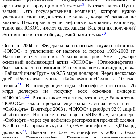
19
организации коррупционной схемы
. В ответ на это Путин
заявил: «Это государственная компания, которой нужно
увеличить свои недостаточные запасы, когда ей запасов не
хватает. Некоторые другие нефтяные компании, например,
такие как ЮКОС, имеют сверх запасы. Как она их получила?
20
Этот вопрос в плане обсуждаемой нами темы»
.
Осенью 2004 г. Федеральная налоговая служба обвинила
«ЮКОС» в уклонении от налогов за период 1999-2003 гг.
Налоговый счет составил 5 млрд долларов. Уже в декабре
основный добывающий актив «ЮКОСа» «Юганскнефтегаз»
был выставлен на аукцион. Его купила компания-однодневка
«БайкалФинансГруп» за 9,35 млрд долларов. Через несколько
дней «Роснефть» купила «БайкалФинансГруп» за 10 тыс.
21
рублей
. В последующие годы «Роснефть» потратила 26
млрд долларов на покупку всех осколков империи
22
«ЮКОСа»
. Важно также отметить, что в ходе банкротства
“ЮКОСа» была продана еще одна частная компания –
«Сибнефть». В октябре 2003 г. «ЮКОС» приобрел 92 % акций
«Сибнефти». Но после начала дела «ЮКОСа», акционеры
«Сибнефти» через суд добились расторжения прежней сделки.
В 2005 г. «Газпром» выкупил 75,7% «Сибнефти» за 13,09 млрд
23
долларов
. Именно на базе «Сибнефти» в 2006 г. была