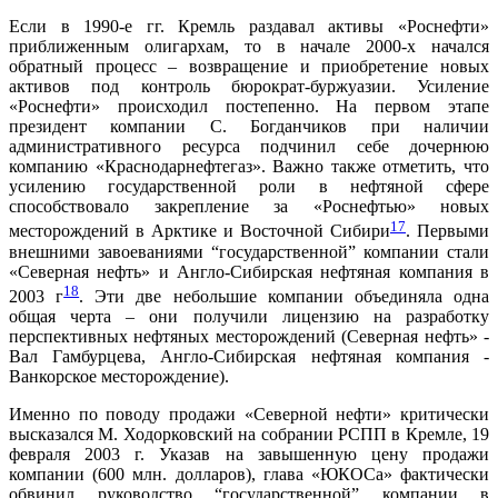
Если в 1990-е гг. Кремль раздавал активы «Роснефти»
приближенным олигархам, то в начале 2000-х начался
обратный процесс – возвращение и приобретение новых
активов под контроль бюрократ-буржуазии. Усиление
«Роснефти» происходил постепенно. На первом этапе
президент компании С. Богданчиков при наличии
административного ресурса подчинил себе дочернюю
компанию «Краснодарнефтегаз». Важно также отметить, что
усилению государственной роли в нефтяной сфере
способствовало закрепление за «Роснефтью» новых
17
месторождений в Арктике и Восточной Сибири
. Первыми
внешними завоеваниями “государственной” компании стали
«Северная нефть» и Англо-Сибирская нефтяная компания в
18
2003 г
. Эти две небольшие компании объединяла одна
общая черта – они получили лицензию на разработку
перспективных нефтяных месторождений (Северная нефть» -
Вал Гамбурцева, Англо-Сибирская нефтяная компания -
Ванкорское месторождение).
Именно по поводу продажи «Северной нефти» критически
высказался М. Ходорковский на собрании РСПП в Кремле, 19
февраля 2003 г. Указав на завышенную цену продажи
компании (600 млн. долларов), глава «ЮКОСа» фактически
обвинил руководство “государственной” компании в