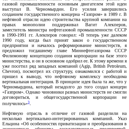
газовой промышленности основным двигателем этой идеи
выступал В. Черномырдин. Его усилия завершились
созданием государственного концерна «Газпром» в 1989 г. В
нефтяной отрасли идею строительства крупной компании на
правах монополии поддерживал Вагит Алекперов,
заместитель министра нефтегазовой промышленности СССР
в 1990-1991 гг. Алекперов говорил: «В теперь уже далеком
1990 году, когда был принят закон о государственном
предприятии и началось реформирование министерств, я
предложил тогдашнему главе Миннефтегазпрома СССР
Филимонову концепцию создания корпорации на базе этого
министерства, и он в основном одобрил ее. К этому времени я
уже посетил ряд западных компаний (Agip, British Petroleum,
Chevron), посмотрел их структуру, ознакомился с работой и
пришел к выводу, что нефтяному комплексу необходима
вертикальная интеграция. В принципе идея была та же, что у
Черномырдина, который незадолго до того создал концерн
«Газпром». Однако чиновники разных министерств не смогли
договориться, и общегосударственной корпорации не
3
получилось»
.
Нефтяную отрасль в отличие от газовой разделили на
несколько вертикально-интегрированных компаний. Указ
Ельцина «Об особенностях приватизации и преобразования в
акционерные общества государственных предприятий,