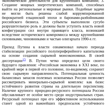
экономической деятельности для крупнейших компаний; 3.
Создание мощных энергетических компаний, способных
выйти на региональные и мировые рынки. Подобные задачи
не могли быть решены слабой коррумпированной
бюрократией ельцинской эпохи и баронами-разбойниками
российского бизнеса. Эти субъекты выполнили сугубо
разрушительную роль и должны были уступить власть новой
конфигурации сил внутри правящего класса, возникшей
вследствие исторического компромисса между крупнейшими
силовиками, чиновниками и частью олигархата 1990-х гг.
Приход Путина к власти ознаменовал начало периода
стабилизации российского полупериферийного капитализма
на основе создания сырьевой моноэкономики. В своей
15
диссертации
В. Путин четко определил цели своего
будущего правления: «Российская экономика в XXI веке, по
крайней мере в первой его половине, по-видимому, сохранит
свою сырьевую направленность. Потенциальная ценность
балансовых запасов полезных ископаемых России позволяет
рассматривать минерально-сырьевой комплекс как базис
устойчивого развития страны на длительную перспективу.
Наличие крупного природно-ресурсного потенциала России
обуславливает ее особое место среди индустриальных стран.
Ресурсный потенциал при его эффективном использовании
станет одной из важнейших предпосылок устойчивого