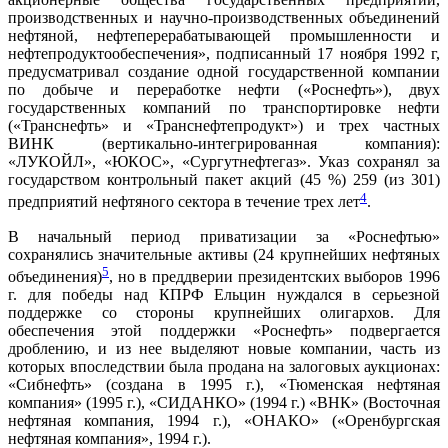
производственных и научно-производственных объединений
нефтяной, нефтеперерабатывающей промышленности и
нефтепродуктообеспечения», подписанный 17 ноября 1992 г,
предусматривал создание одной государственной компании
по добыче и переработке нефти («Роснефть»), двух
государственных компаний по транспортировке нефти
(«Транснефть» и «Транснефтепродукт») и трех частных
ВИНК (вертикально-интегрированная компания):
«ЛУКОЙЛ», «ЮКОС», «Сургутнефтегаз». Указ сохранял за
государством контрольный пакет акций (45 %) 259 (из 301)
4
предприятий нефтяного сектора в течение трех лет
.
В начальный период приватизации за «Роснефтью»
сохранялись значительные активы (24 крупнейших нефтяных
5
объединения)
, но в преддверии президентских выборов 1996
г. для победы над КПРФ Ельцин нуждался в серьезной
поддержке со стороны крупнейших олигархов. Для
обеспечения этой поддержки «Роснефть» подвергается
дроблению, и из нее выделяют новые компании, часть из
которых впоследствии была продана на залоговых аукционах:
«Сибнефть» (создана в 1995 г.), «Тюменская нефтяная
компания» (1995 г.), «СИДАНКО» (1994 г.) «ВНК»
(Восточная
нефтяная компания, 1994 г.), «ОНАКО» («Оренбургская
нефтяная компания», 1994 г.).