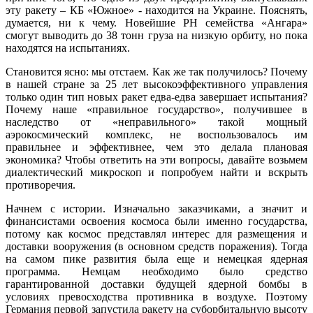
эту ракету – КБ «Южное» - находится на Украине. Пояснять,
думается, ни к чему. Новейшие РН семейства «Ангара»
смогут выводить до 38 тонн груза на низкую орбиту, но пока
находятся на испытаниях.
Становится ясно: мы отстаем. Как же так получилось? Почему
в нашей стране за 25 лет высокоэффективного управления
только один тип новых ракет едва-едва завершает испытания?
Почему наше «правильное государство», получившее в
наследство от «неправильного» такой мощный
аэрокосмический комплекс, не воспользовалось им
правильнее и эффективнее, чем это делала плановая
экономика? Чтобы ответить на эти вопросы, давайте возьмем
диалектический микроскоп и попробуем найти и вскрыть
противоречия.
Начнем с истории. Изначально заказчиками, а значит и
финансистами освоения космоса были именно государства,
потому как космос представлял интерес для размещения и
доставки вооружения (в основном средств поражения). Тогда
на самом пике развития была еще и немецкая ядерная
программа. Немцам необходимо было средство
гарантированной доставки будущей ядерной бомбы в
условиях превосходства противника в воздухе. Поэтому
Германия первой запустила ракету на суборбитальную высоту