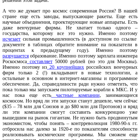
решении этой задачи.
А что же думает про космос современная Россия? В нашей
стране еще есть заводы, выпускающие ракеты. Еще есть
научные объединения, проектирующие новые аппараты. Есть
даже венчурные фирмы. Не хватает только одного –
государства, которому все это нужно. Именно поэтому
исчезает
сильная промышленность (в доступном по ссылке
документе в таблицах обратите внимание на показатели в
процентах к предыдущему году). Именно поэтому
разрушается
образование. Именно поэтому зарплата инженера
Роскосмоса
составляет
50000 рублей (но это для Москвы).
Именно поэтому из
20 крупнейших
российских
венчурных
фирм только 2 (!) вкладывают в новые технологии, а
остальные в основном в интернет-магазины и программное
обеспечение. Да, справедливости ради нужно отметить, что
пока только мы запускаем пилотируемые корабли к МКС. И у
нас пока еще есть
частные компании
, занимающиеся
космосом. Но вряд ли эти запуски станут дешевле, чем сейчас
($35 – 78 млн для Союзов и до $80 млн для Протонов) и вряд
ли эти компании смогут составить конкуренцию уже
вышедшим на рынок гигантам. Не нужно быть продвинутым
экономистом, чтобы понять – контрреволюция 1980-90-х гг.
отбросила нас далеко за 1920-е по показателям способности
реализовывать космические программы. Мы сможем еще