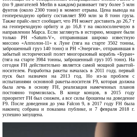
(по 9 двигателей Merlin в каждом) развивает тягу более 5 млн
фунтов (около 2300 тонн) в момент отрыва. Цена вывода на
геопереходную орбиту составляет $90 млн за 8 тонн груза.
Также прайс-лист сообщает, что РН может доставить до 26,7 т
на геопереходную орбиту и до 16,8 т на околосолнечную в
направлении Марса. Если заглянуть в историю, мощнее были
только РН «Saturn-V», отправившая широко известную
миссию «Апполон-11» к Луне (тяга на старте 3502 тонны,
заброшенный груз 140 тонн) и РН «Энергия», отправившая в
забытый исторический полет многоразовый корабль «Буран»
(тяга на старте 3984 тонны, заброшенный груз 105 тонн). На
сегодня FH действительно является самой мощной ракетой-
носителем. Разработка ракеты началась в 2011 году, первый
пуск был назначен на 2013 год. Но из-за проблем с
испытаниями основной ракеты-носителя F9, которая должна
была лечь в основу FH, реализация намеченных планов
постоянно тормозилась. В конце концов, в 2015 году
приоритет FH был снижен, а все силы брошены на доведение
F9. После доведения до ума Falcon 9, в 2017 году FH была
наконец собрана и показана публике, и 7 февраля 2018 г.
успешно запущена.