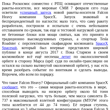
Пока Роскосмос совместно с РПЦ освящают отечественные
ракеты-носители, все мировые СМИ 7 февраля сего года
осветили
успешный запуск
новой ракеты-носителя Falcon
Heavy компании SpaceX. Запуск знаковый и
беспрецендентный по наглости: мало того, что саму ракету
разработали, построили и испытали с очень небольшим
отставанием по срокам, так еще и тестовой нагрузкой сделали
не бетонные блоки или мощи святых, как это принято в
традиционно высокодуховных странах, а спорткар Tesla
Roadster с перспективным скафандром космонавта
SpaceX
Spacesuit
, который был впервые представлен широкой
публике в конце августа 2017 г. Пока Стармэн в своем
космомобиле всё ещё неспеша
летит
по околосолнечной
орбите в сторону Марса (upd: судя по онлайн-трансляции он
остался на сильно вытянутой околоземной орбите), у нас есть
время разобрать событие по винтикам и сделать выводы.
Впрочем, обо всем по порядку.
Что такое Falcon Heavy? Официальный сайт компании SpaceX
сообщает
, что это – самая мощная ракета-носитель в мире,
способная выводить на низкую орбиту около 64 тонн
полезной нагрузки, что чуть больше, чем масса самолета B-
737 в максимальной взлетной конфигурации (MTOW этого
типа колеблется от 44 до 74 тонн). Её первая ступень,
состоящая из 3 объединенных возвращаемых блоков Falcon 9