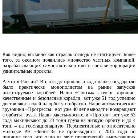
Как видно, космическая отрасль отнюдь не стагнирует. Более
того, за океаном появились множество частных компаний,
разрабатывающих самостоятельно или в составе корпораций
удивительные проекты.
А что в России? Вплоть до прошлого года наше государство
было практически монополистом на рынке запусков
пилотируемых кораблей. Наши «Союзы» - очень хорошие,
качественные и безопасные корабли, вот уже 51 год успешно
доставляют людей на орбиту и обратно. Наши автоматические
грузовики «Прогрессы» вот уже 40 лет выводят и возвращают
с орбиты грузы. Наши ракеты-носители «Протон» вот уже 53
года выкидывают до 23 тонн груза на низкую орбиту и до 4
тонн – на геостационарную. Перспективные и относительно
молодые РН «Зенит-3» не производятся с 2015 года по
причине того, что одно из двух предприятий, выпускавших