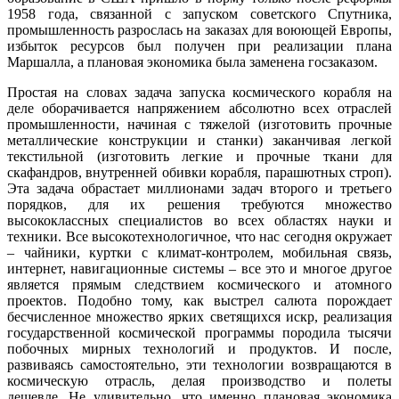
1958 года, связанной с запуском советского Спутника,
промышленность разрослась на заказах для воюющей Европы,
избыток ресурсов был получен при реализации плана
Маршалла, а плановая экономика была заменена госзаказом.
Простая на словах задача запуска космического корабля на
деле оборачивается напряжением абсолютно всех отраслей
промышленности, начиная с тяжелой (изготовить прочные
металлические конструкции и станки) заканчивая легкой
текстильной (изготовить легкие и прочные ткани для
скафандров, внутренней обивки корабля, парашютных строп).
Эта задача обрастает миллионами задач второго и третьего
порядков, для их решения требуются множество
высококлассных специалистов во всех областях науки и
техники. Все высокотехнологичное, что нас сегодня окружает
– чайники, куртки с климат-контролем, мобильная связь,
интернет, навигационные системы – все это и многое другое
является прямым следствием космического и атомного
проектов. Подобно тому, как выстрел салюта порождает
бесчисленное множество ярких светящихся искр, реализация
государственной космической программы породила тысячи
побочных мирных технологий и продуктов. И после,
развиваясь самостоятельно, эти технологии возвращаются в
космическую отрасль, делая производство и полеты
дешевле. Не удивительно, что именно плановая экономика