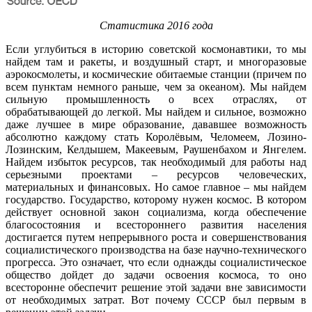
Статистика 2016 года
Если углубиться в историю советской космонавтики, то мы
найдем там и ракеты, и воздушный старт, и многоразовые
аэрокосмолеты, и космические обитаемые станции (причем по
всем пунктам немного раньше, чем за океаном). Мы найдем
сильную промышленность о всех отраслях, от
обрабатывающей до легкой. Мы найдем и сильное, возможно
даже лучшее в мире образование, дававшее возможность
абсолютно каждому стать Королёвым, Челомеем, Лозино-
Лозинским, Келдышем, Макеевым, Раушенбахом и Янгелем.
Найдем избыток ресурсов, так необходимый для работы над
серьезными проектами – ресурсов человеческих,
материальных и финансовых. Но самое главное – мы найдем
государство. Государство, которому нужен космос. В котором
действует основной закон социализма, когда обеспечение
благосостояния и всестороннего развития населения
достигается путем непрерывного роста и совершенствования
социалистического производства на базе научно-технического
прогресса. Это означает, что если однажды социалистическое
общество дойдет до задачи освоения космоса, то оно
всесторонне обеспечит решение этой задачи вне зависимости
от необходимых затрат. Вот почему СССР был первым в