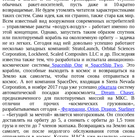
обычных ракет-носителей, пусть даже и 10-кратно
возвращаемые. Не будем утомлять читателя характеристиками
таких систем. Сама идея, как ни странно, также стара как мир.
Всем известный вид вооружения современных истребителей
– управляемые ракеты «воздух-воздух» - работает именно по
этой концепции. Однако, запустить таким образом спутник
или пилотируемый корабль на околоземную орбиту – задачка
не из легких. Сегодня над ней довольно успешно работают
несколько западных компаний: StratoLaunch, Orbital Sciences
Corporation, Lockheed, Scaled Composites LLC и др. Последняя
известна также тем, что разработала и испытала авиационно-
космические системы
Spaceship One
и
SpaceShip Two
. Это
корабли, способные выходить в космос и возвращаться на
Землю как самолеты, чтобы потом снова отправиться в
космос. А вот компания SpaceDev, входящая в Sierra Nevada
Corporation, в ноябре 2017 года уже успешно
обкатала
систему
автоматической посадки аэрокосмолета
Dream Chaser
,
предназначенного для пилотируемых миссий на МКС. В
отличии от прочих «космических грузовиков»,
разрабатываемых сегодня –
Федерации
,
Orion
,
Dragon
,
Starliner
– «Бегущий за мечтой» является многоразовым. Он способен
доставлять на орбиту до 5, а снимать с орбиты до 1,5 тонн
груза и нести до 7 членов экипажа. Возвращаясь на Землю как
самолет, он после недолгого обслуживания готов снова
отправляться в космос. Кстати, НАСА уже выделило «окно»