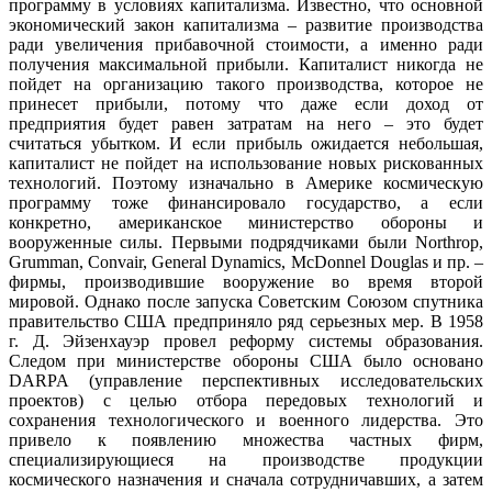
программу в условиях капитализма. Известно, что основной
экономический закон капитализма – развитие производства
ради увеличения прибавочной стоимости, а именно ради
получения максимальной прибыли. Капиталист никогда не
пойдет на организацию такого производства, которое не
принесет прибыли, потому что даже если доход от
предприятия будет равен затратам на него – это будет
считаться убытком. И если прибыль ожидается небольшая,
капиталист не пойдет на использование новых рискованных
технологий. Поэтому изначально в Америке космическую
программу тоже финансировало государство, а если
конкретно, американское министерство обороны и
вооруженные силы. Первыми подрядчиками были Northrop,
Grumman, Convair, General Dynamics, McDonnel Douglas и пр. –
фирмы, производившие вооружение во время второй
мировой. Однако после запуска Советским Союзом спутника
правительство США предприняло ряд серьезных мер. В 1958
г. Д. Эйзенхауэр провел реформу системы образования.
Следом при министерстве обороны США было основано
DARPA (управление перспективных исследовательских
проектов) с целью отбора передовых технологий и
сохранения технологического и военного лидерства. Это
привело к появлению множества частных фирм,
специализирующиеся на производстве продукции
космического назначения и сначала сотрудничавших, а затем