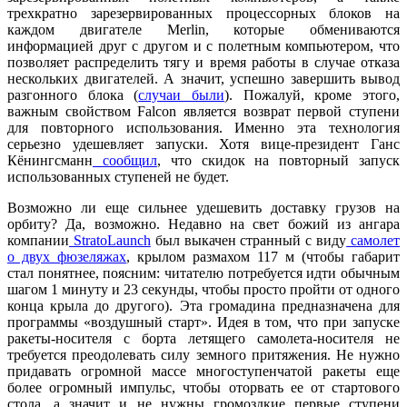
трехкратно зарезервированных процессорных блоков на
каждом двигателе Merlin, которые обмениваются
информацией друг с другом и с полетным компьютером, что
позволяет распределить тягу и время работы в случае отказа
нескольких двигателей. А значит, успешно завершить вывод
разгонного блока (
случаи были
). Пожалуй, кроме этого,
важным свойством Falcon является возврат первой ступени
для повторного использования. Именно эта технология
серьезно удешевляет запуски. Хотя вице-президент Ганс
Кёнингсманн
сообщил
, что скидок на повторный запуск
использованных ступеней не будет.
Возможно ли еще сильнее удешевить доставку грузов на
орбиту? Да, возможно. Недавно на свет божий из ангара
компании
StratoLaunch
был выкачен странный с виду
самолет
о двух фюзеляжах
, крылом размахом 117 м (чтобы габарит
стал понятнее, поясним: читателю потребуется идти обычным
шагом 1 минуту и 23 секунды, чтобы просто пройти от одного
конца крыла до другого). Эта громадина предназначена для
программы «воздушный старт». Идея в том, что при запуске
ракеты-носителя с борта летящего самолета-носителя не
требуется преодолевать силу земного притяжения. Не нужно
придавать огромной массе многоступенчатой ракеты еще
более огромный импульс, чтобы оторвать ее от стартового
стола, а значит и не нужны громоздкие первые ступени