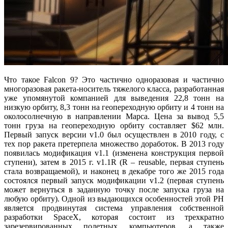
Что такое Falcon 9? Это частично одноразовая и частично
многоразовая ракета-носитель тяжелого класса, разработанная
уже упомянутой компанией для выведения 22,8 тонн на
низкую орбиту, 8,3 тонн на геопереходную орбиту и 4 тонн на
околосолнечную в направлении Марса. Цена за вывод 5,5
тонн груза на геопереходную орбиту составляет $62 млн.
Первый запуск версии v1.0 был осуществлен в 2010 году, с
тех пор ракета претерпела множество доработок. В 2013 году
появилась модификация v1.1 (изменена конструкция первой
ступени), затем в 2015 г. v1.1R (R – reusable, первая ступень
стала возвращаемой), и наконец в декабре того же 2015 года
состоялся первый запуск модификации v1.2 (первая ступень
может вернуться в заданную точку после запуска груза на
любую орбиту). Одной из выдающихся особенностей этой РН
является продвинутая система управления собственной
разработки SpaceX, которая состоит из трехкратно
зарезервированных полетных компьютеров, а также