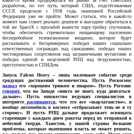
какое-то время продержаться на рынке за счет советских
разработок, но тот путь, который США, подстёгиваемые
СССР, проделали с 1958 года, нынешней Российской
Федерации уже не пройти. Может статься, что в какой-то
момент нам станет реально дешевле и выгоднее обратиться к
той же SpaceX с просьбой вывести пару-тройку спутников,
чтобы обеспечить стремительно нищающему населению
бесперебойное телевизионное вещание, которое будет
рассказывать о беспримерных победах наших социально
ответственных сограждан над санкциями, победах наших
чистокровных спортсменов над заграничными мутантами и
победах единой и неделимой РПЦ над бездуховностью,
преступностью и СПИДом.
Запуск Falcon Heavy – лишь маленькое событие среди
грядущих достижений человечества. Пусть Роскосмос
назвал
его «хорошим трюком и пиаром». Пусть Рогозин
говорит
, что на Западе «никто не знает, куда двигаться
дальше». Пусть множество ведущих специалистов в
интернете
распинаются
, что это все «шарлатанство», и
вообще автомобиль в космосе «отбрасывает тень не в ту
сторону». И пусть РПЦ дальше продолжает освящать
стареющие с каждым днем ракеты перед их отправкой к
небесной тверди. Хьюстон, у нашей страны большие
проблемы, которые нынешняя власть не может решить,