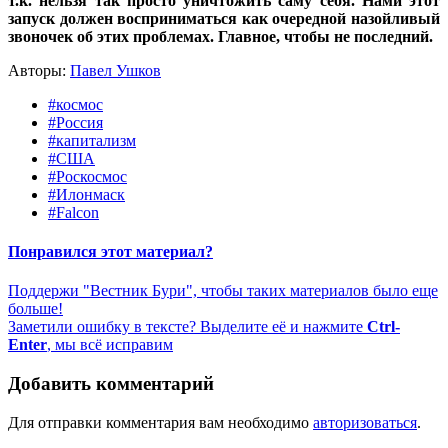
т.к. нельзя так просто уничтожить саму себя. Нами этот
запуск должен восприниматься как очередной назойливый
звоночек об этих проблемах. Главное, чтобы не последний.
Авторы:
Павел Ушков
#космос
#Россия
#капитализм
#США
#Роскосмос
#Илонмаск
#Falcon
Понравился этот материал?
Поддержи "Вестник Бури", чтобы таких материалов было еще
больше!
Заметили ошибку в тексте? Выделите её и нажмите
Ctrl-
Enter
, мы всё исправим
Добавить комментарий
Для отправки комментария вам необходимо
авторизоваться
.