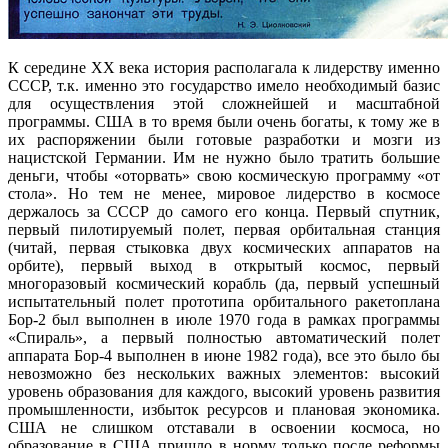
К середине XX века история располагала к лидерству именно
СССР, т.к. именно это государство имело необходимый базис
для осуществления этой сложнейшей и масштабной
программы. США в то время были очень богаты, к тому же в
их распоряжении были готовые разработки и мозги из
нацистской Германии. Им не нужно было тратить большие
деньги, чтобы «оторвать» свою космическую программу «от
стола». Но тем не менее, мировое лидерство в космосе
держалось за СССР до самого его конца. Первый спутник,
первый пилотируемый полет, первая орбитальная станция
(читай, первая стыковка двух космических аппаратов на
орбите), первый выход в открытый космос, первый
многоразовый космический корабль (да, первый успешный
испытательный полет прототипа орбитального ракетоплана
Бор-2 был выполнен в июле 1970 года в рамках программы
«Спираль», а первый полностью автоматический полет
аппарата Бор-4 выполнен в июне 1982 года), все это было бы
невозможно без нескольких важных элементов: высокий
уровень образования для каждого, высокий уровень развития
промышленности, избыток ресурсов и плановая экономика.
США не слишком отставали в освоении космоса, но
образование в США пришло в норму только после реформы