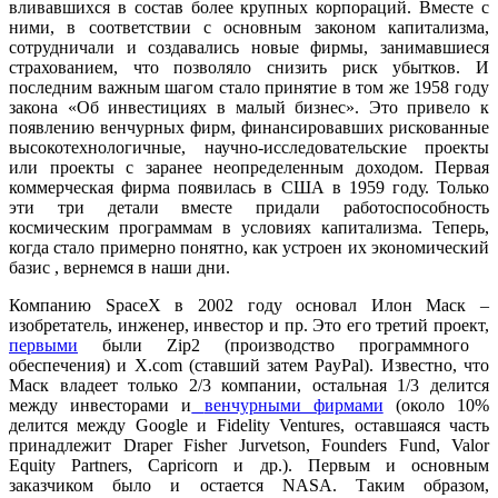
вливавшихся в состав более крупных корпораций. Вместе с
ними, в соответствии с основным законом капитализма,
сотрудничали и создавались новые фирмы, занимавшиеся
страхованием, что позволяло снизить риск убытков. И
последним важным шагом стало принятие в том же 1958 году
закона «Об инвестициях в малый бизнес». Это привело к
появлению венчурных фирм, финансировавших рискованные
высокотехнологичные, научно-исследовательские проекты
или проекты с заранее неопределенным доходом. Первая
коммерческая фирма появилась в США в 1959 году. Только
эти три детали вместе придали работоспособность
космическим программам в условиях капитализма. Теперь,
когда стало примерно понятно, как устроен их экономический
базис , вернемся в наши дни.
Компанию SpaceX в 2002 году основал Илон Маск –
изобретатель, инженер, инвестор и пр. Это его третий проект,
первыми
были Zip2 (производство программного
обеспечения) и X.com (ставший затем PayPal). Известно, что
Маск владеет только 2/3 компании, остальная 1/3 делится
между инвесторами и
венчурными фирмами
(около 10%
делится между Google и Fidelity Ventures, оставшаяся часть
принадлежит Draper Fisher Jurvetson, Founders Fund, Valor
Equity Partners, Capricorn и др.). Первым и основным
заказчиком было и остается NASA. Таким образом,