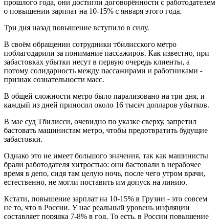
прошлого года, они достигли договорённости с работодателем
о повышении зарплат на 10-15% с января этого года.
Три дня назад повышение вступило в силу.
В своём обращении сотрудники тбилисского метро
поблагодарили за понимание пассажиров. Как известно, при
забастовках убытки несут в первую очередь клиенты, а
потому солидарность между пассажирами и работниками -
признак сознательности масс.
В общей сложности метро было парализовано на три дня, и
каждый из дней приносил около 16 тысяч долларов убытков.
В мае суд Тбилисси, очевидно по указке сверху, запретил
бастовать машинистам метро, чтобы предотвратить будущие
забастовки.
Однако это не имеет большого значения, так как машинисты
брали работодателя хитростью: они бастовали в нерабочее
время в депо, сидя там целую ночь, после чего утром врачи,
естественно, не могли поставить им допуск на линию.
Кстати, повышение зарплат на 10-15% в Грузии - это совсем
не то, что в России. У нас реальный уровень инфляции
составляет порядка 7-8% в год. То есть, в России повышение