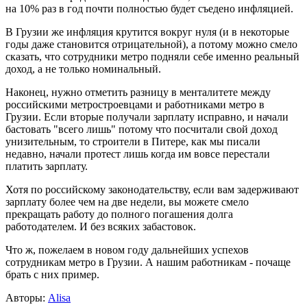
на 10% раз в год почти полностью будет съедено инфляцией.
В Грузии же инфляция крутится вокруг нуля (и в некоторые
годы даже становится отрицательной), а потому можно смело
сказать, что сотрудники метро подняли себе именно реальный
доход, а не только номинальный.
Наконец, нужно отметить разницу в менталитете между
российскими метростроевцами и работниками метро в
Грузии. Если вторые получали зарплату исправно, и начали
бастовать "всего лишь" потому что посчитали свой доход
унизительным, то строители в Питере, как мы писали
недавно, начали протест лишь когда им вовсе перестали
платить зарплату.
Хотя по российскому законодательству, если вам задерживают
зарплату более чем на две недели, вы можете смело
прекращать работу до полного погашения долга
работодателем. И без всяких забастовок.
Что ж, пожелаем в новом году дальнейших успехов
сотрудникам метро в Грузии. А нашим работникам - почаще
брать с них пример.
Авторы:
Alisa