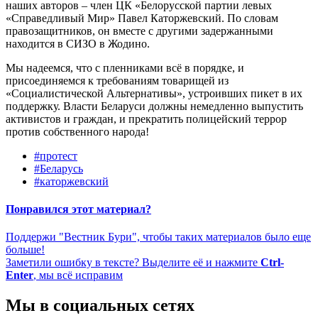
наших авторов – член ЦК «Белорусской партии левых
«Справедливый Мир» Павел Каторжевский. По словам
правозащитников, он вместе с другими задержанными
находится в СИЗО в Жодино.
Мы надеемся, что с пленниками всё в порядке, и
присоединяемся к требованиям товарищей из
«Социалистической Альтернативы», устроивших пикет в их
поддержку. Власти Беларуси должны немедленно выпустить
активистов и граждан, и прекратить полицейский террор
против собственного народа!
#протест
#Беларусь
#каторжевский
Понравился этот материал?
Поддержи "Вестник Бури", чтобы таких материалов было еще
больше!
Заметили ошибку в тексте? Выделите её и нажмите
Ctrl-
Enter
, мы всё исправим
Мы в социальных сетях