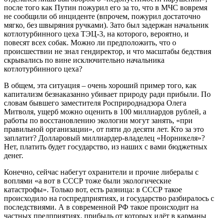
после того как Путин пожурил его за то, что в МЧС вовремя
не сообщили об инциденте (впрочем, пожурил достаточно
мягко, без швыряния ручками). Зато был задержан начальник
котлотурбинного цеха ТЭЦ-3, на которого, вероятно, и
повесят всех собак. Можно ли предположить, что о
происшествии не знал гендиректор, и что масштабы бедствия
скрывались по вине исключительно начальника
котлотурбинного цеха?
В общем, эта ситуация – очень хороший пример того, как
капитализм безнаказанно убивает природу ради прибыли. По
словам бывшего заместителя Росприроднадзора Олега
Митволя, ущерб можно оценить в 100 миллиардов рублей, а
работы по восстановлению экологии могут занять, «при
правильной организации», от пяти до десяти лет. Кто за это
заплатит? Долларовый миллиардер-владелец «Норникеля»?
Нет, платить будет государство, из наших с вами бюджетных
денег.
Конечно, сейчас набегут охранители и прочие либералы с
воплями «а вот в СССР тоже были экологические
катастрофы». Только вот, есть разница: в СССР такое
происходило на госпредприятиях, и государство разбиралось с
последствиями. А в современной РФ такое происходит на
частных предприятиях, прибыль от которых идёт в карманы