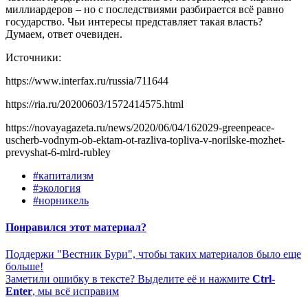
миллиардеров – но с последствиями разбирается всё равно
государство. Чьи интересы представляет такая власть?
Думаем, ответ очевиден.
Источники:
https://www.interfax.ru/russia/711644
https://ria.ru/20200603/1572414575.html
https://novayagazeta.ru/news/2020/06/04/162029-greenpeace-
uscherb-vodnym-ob-ektam-ot-razliva-topliva-v-norilske-mozhet-
prevyshat-6-mlrd-rubley
#капитализм
#экология
#норникель
Понравился этот материал?
Поддержи "Вестник Бури", чтобы таких материалов было еще
больше!
Заметили ошибку в тексте? Выделите её и нажмите
Ctrl-
Enter
, мы всё исправим