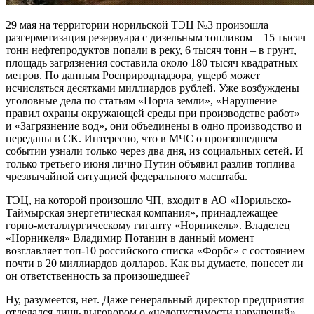
29 мая на территории норильской ТЭЦ №3 произошла
разгерметизация резервуара с дизельным топливом – 15 тысяч
тонн нефтепродуктов попали в реку, 6 тысяч тонн – в грунт,
площадь загрязнения составила около 180 тысяч квадратных
метров. По данным Росприроднадзора, ущерб может
исчисляться десятками миллиардов рублей. Уже возбуждены
уголовные дела по статьям «Порча земли», «Нарушение
правил охраны окружающей среды при производстве работ»
и «Загрязнение вод», они объединены в одно производство и
переданы в СК. Интересно, что в МЧС о произошедшем
событии узнали только через два дня, из социальных сетей. И
только третьего июня лично Путин объявил разлив топлива
чрезвычайной ситуацией федерального масштаба.
ТЭЦ, на которой произошло ЧП, входит в АО «Норильско-
Таймырская энергетическая компания», принадлежащее
горно-металлургическому гиганту «Норникель». Владелец
«Норникеля» Владимир Потанин в данный момент
возглавляет топ-10 российского списка «Форбс» с состоянием
почти в 20 миллиардов долларов. Как вы думаете, понесет ли
он ответственность за произошедшее?
Ну, разумеется, нет. Даже генеральный директор предприятия
отделался лишь выговором о «недопустимости нарушений»,