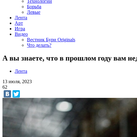
Технологии
Борьба
Левые
Лента
Арт
Игра
Видео
Вестник Бури Originals
Что делать?
А вы знаете, что в прошлом году вам н
Лента
13 июля, 2023
62