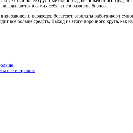
ают. Есть и более грустные новости: доля оплаченного труда в 2
вкладываются в самих себя, а не в развитие бизнеса.
нники заводов и параходов богатеют, зарплаты работников немн
дит все больше средств. Выход из этого порочного круга, как из
больше!
 мы всё исправим