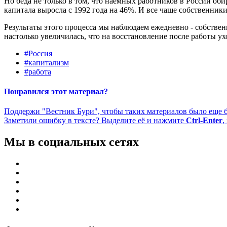
Но беда не только в том, что наёмных работников в России обир
капитала выросла с 1992 года на 46%. И все чаще собственники 
Результаты этого процесса мы наблюдаем ежедневно - собстве
настолько увеличилась, что на восстановление после работы ухо
#Россия
#капитализм
#работа
Понравился этот материал?
Поддержи "Вестник Бури", чтобы таких материалов было еще 
Заметили ошибку в тексте? Выделите её и нажмите
Ctrl-Enter
,
Мы в социальных сетях