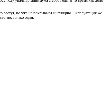
022 году упала до минимума с 2000 года. В то время как доля
ого растут, но уже не покрывают инфляцию. Эксплуатация же
вестно, только один.