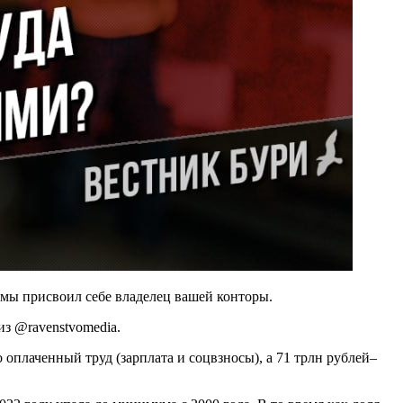
ммы присвоил себе владелец вашей конторы.
из @ravenstvomedia.
о оплаченный труд (зарплата и соцвзносы), а 71 трлн рублей–