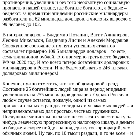
противоречия, увеличив и без того необъятную социальную
пропасть в нашей стране, где богатые богатеют, а бедные –
беднеют: за время этой эпидемии российские миллиардеры
разбогатели на 62 миллиарда долларов, а число их выросло с
99 человек до 102.
В пятерке лидеров – Владимир Потанин, Вагит Аликперов,
Леонид Михельсон, Владимир Лисин и Алексей Мордашов.
Совокупное состояние этих пяти успешных атлантов
составляет примерно 109.5 миллиардов долларов – то есть,
семь триллионов рублей. Это примерно треть всего бюджета
РФ на 2020 год. И это всего пятеро богатейших долларовых
миллиардеров в России. И не будем забывать о 246 тысячах
долларовых миллионеров!
Конечно, нужно отметить, что это общемировой тренд.
Состояние 25 богатейших людей мира за период эпидемии
увеличилось на 255 миллиардов долларов. Однако Россия в
любом случае остается, пожалуй, одной из самых
привлекательных стран для солидных и уважаемых людей – и
непривлекательных для простых, честных тружеников.
Послушные министры ни за что не согласятся ввести какую-
нибудь леваческую прогрессивную налоговую шкалу, а деньги
из бюджета скорее пойдут на поддержку госкорпораций, чем
обычных людей. Ну так, по 10 тысяч раздали, и то не всем – и