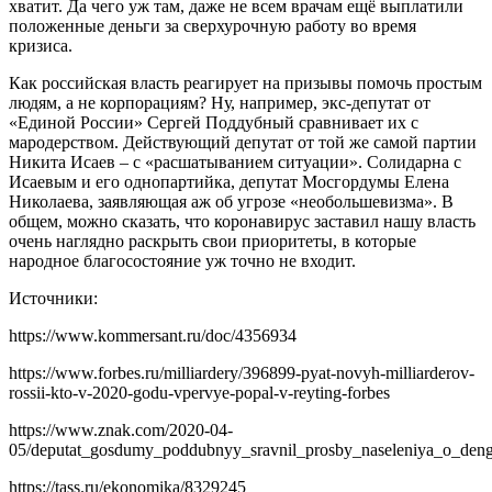
хватит. Да чего уж там, даже не всем врачам ещё выплатили
положенные деньги за сверхурочную работу во время
кризиса.
Как российская власть реагирует на призывы помочь простым
людям, а не корпорациям? Ну, например, экс-депутат от
«Единой России» Сергей Поддубный сравнивает их с
мародерством. Действующий депутат от той же самой партии
Никита Исаев – с «расшатыванием ситуации». Солидарна с
Исаевым и его однопартийка, депутат Мосгордумы Елена
Николаева, заявляющая аж об угрозе «необольшевизма». В
общем, можно сказать, что коронавирус заставил нашу власть
очень наглядно раскрыть свои приоритеты, в которые
народное благосостояние уж точно не входит.
Источники:
https://www.kommersant.ru/doc/4356934
https://www.forbes.ru/milliardery/396899-pyat-novyh-milliarderov-
rossii-kto-v-2020-godu-vpervye-popal-v-reyting-forbes
https://www.znak.com/2020-04-
05/deputat_gosdumy_poddubnyy_sravnil_prosby_naseleniya_o_den
https://tass.ru/ekonomika/8329245