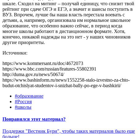
шкале. Сходил на митинг – получай единицу, что снизит твой
рейтинг при сдаче ОГЭ и ЕГЭ, а значит и шансы поступить в
ВУЗ. Впрочем, лучше бы наша власть перестала воевать с
детьми, а, например, организовала им нормальное школьное
образование, что особенно важно сейчас, в период когда
многие школы работают в дистанционном формате. Хотя,
конечно, никакой надежды на это нет - у наших чиновников
другие приоритеты.
Источники:
https://www.kommersant.ru/doc/4672073
https://www.bbc.com/russian/features-55802391
http://duma.gov.ru/news/50674/
https://www.bashinform.ru/news/1552258-stalo-izvestno-za-chto-
budut-otchislyat-studentov-i-snizhat-bally-po-ege-v-bashkirii/
#образование
#Россия
#школы
Понравился этот материал?
Поддержи "Вестник Бури", чтобы таких материалов было еще
больше!