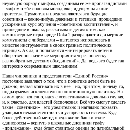
неумелую борьбу с мифом, созданным её же пропагандистами
– мифом о «безголовом молодняке, идущем на акции
протеста». Прямо так и представляются эти будущие
советники – какие-нибудь дяденьки и тетеньки, прошедшие
ускоренный курс обучения «советников-воспитателей», и
пришедшие в школы, рассказывать детям о том, как
компьютерные игры вроде Doka 2 развращают их, а мерзкие
коммунисты с либералами – пытаются использовать в
качестве инструментов в своих грязных политических
игрищах. Ах да, и попытаются «интегрировать детей в
общественно значимые мероприятия через повестку
разнообразных детских объединений». Да, ведь это будет так
интересно современным школьникам!
Наши чиновники и представители «Единой России»
постоянно заявляют о том, что в политике детей быть не
должно, нельзя втягивать их в неё – но, при этом, почему-то,
подразумевая исключительно оппозиционную политику. На
самом деле, конечно, идея с «советниками» довольно глупая,
и, к счастью, для властей бесполезная. Всё что смогут сделать
такие «советники» - это убедительно и наглядно показать
учащимся некомпетентность и устарелость системы. Куда
более действенный метод предложили башкирские
единороссы – вернуть в школьные дневники графу
«прилежание», куда будет ставиться оценка по пятибалльной