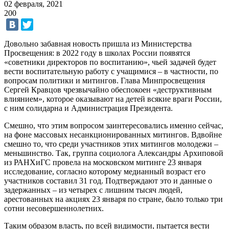
02 февраля, 2021
200
Довольно забавная новость пришла из Министерства
Просвещения: в 2022 году в школах России появятся
«советники директоров по воспитанию», чьей задачей будет
вести воспитательную работу с учащимися – в частности, по
вопросам политики и митингов. Глава Минпросвещения
Сергей Кравцов чрезвычайно обеспокоен «деструктивным
влиянием», которое оказывают на детей всякие враги России,
с ним солидарна и Администрация Президента.
Смешно, что этим вопросом заинтересовались именно сейчас,
на фоне массовых несанкционированных митингов. Вдвойне
смешно то, что среди участников этих митингов молодежи –
меньшинство. Так, группа социолога Александры Архиповой
из РАНХиГС провела на московском митинге 23 января
исследование, согласно которому медианный возраст его
участников составил 31 год. Подтверждают это и данные о
задержанных – из четырех с лишним тысяч людей,
арестованных на акциях 23 января по стране, было только три
сотни несовершеннолетних.
Таким образом власть, по всей видимости, пытается вести