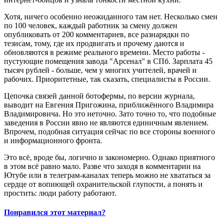
Хотя, ничего особенно неожиданного там нет. Несколько смен
по 100 человек, каждый работник за смену должен
опубликовать от 200 комментариев, все разнарядки по
тезисам, тому, где их продвигать и прочему даются и
обновляются в режиме реального времени. Место работы -
пустующие помещения завода "Арсенал" в СПб. Зарплата 45
тысяч рублей - больше, чем у многих учителей, врачей и
рабочих. Приоритетные, так сказать, специалисты в России.
Цепочка связей данной ботофермы, по версии журнала,
выводит на Евгения Пригожина, приближённого Владимира
Владимировича. Но это неточно. Зато точно то, что подобные
заведения в России явно не являются единичным явлением.
Впрочем, подобная ситуация сейчас по все стороны военного
и информационного фронта.
Это всё, вроде бы, логично и закономерно. Однако приятного
в этом всё равно мало. Разве что заходя в комментарии на
Ютубе или в телеграм-каналах теперь можно не хвататься за
сердце от вопиющей охранительской глупости, а понять и
простить: люди работу работают.
Понравился этот материал?