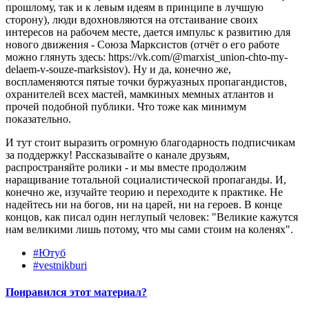
прошлому, так и к левым идеям в принципе в лучшую
сторону), люди вдохновляются на отстаивание своих
интересов на рабочем месте, дается импульс к развитию для
нового движения - Союза Марксистов (отчëт о его работе
можно глянуть здесь: https://vk.com/@marxist_union-chto-my-
delaem-v-souze-marksistov). Ну и да, конечно же,
воспламеняются пятые точки буржуазных пропагандистов,
охранителей всех мастей, мамкиных мемных атлантов и
прочей подобной публики. Что тоже как минимум
показательно.
И тут стоит выразить огромную благодарность подписчикам
за поддержку! Рассказывайте о канале друзьям,
распространяйте ролики - и мы вместе продолжим
наращивание тотальной социалистической пропаганды. И,
конечно же, изучайте теорию и переходите к практике. Не
надейтесь ни на богов, ни на царей, ни на героев. В конце
концов, как писал один неглупый человек: "Великие кажутся
нам великими лишь потому, что мы сами стоим на коленях".
#Ютуб
#vestnikburi
Понравился этот материал?