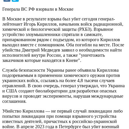
Генерала ВС РФ взорвали в Москве
В Москве в результате взрыва был убит сегодня генерал-
лейтенант Игорь Кириллов, начальник войск радиационной,
химической и биологической защиты (РХБЗ). Взрывное
устройство злоумышленники спрятали в самокате,
припаркованном рядом с подъездом, из которого Кириллов
выходил вместе с помощником. Оба погибли на месте. После
убийства Дмитрий Медведев заявил о необходимости найти
исполнителей внутри России, а также "уничтожить
заказчиков которые находятся в Киеве".
Служба безопасности Украины ранее объявила Кириллова
подозреваемым в применении химического оружия против
украинских войск, ссылаясь на более 4,8 тысячи случаев
отравлений. В свою очередь, генерал утверждал, что Украина
и США создают биолаборатории для разработки опасных
вирусов и проводят эксперименты, нарушая международные
соглашения.
Убийство Кириллова — не первый случай ликвидации либо
попытки ликвидации при помощи взрывного устройства
известных деятелей, причастных к российско-украинской
войне. В апреле 2023 года в Петербурге был убит военный