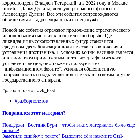
корреспондент Владлен Татарский, а в 2022 году в Москве
погибла Дарья Дугина, дочь ультраправого философа
Александра Дугина. Все эти события сопровождаются
обвинениями в адрес украинских спецслужб.
Подобные события отражают продолжение стратегического
использования насилия в политической борьбе. Где
ликвидация высокопоставленных фигур становится
средством дестабилизации политического равновесия и
устрашения противника. В условиях войны насилие является
инструментом применяемым не только для физического
устранения людей, оно также используется на
"информационном фронте", усиливая общественную
напряженность и подкрепляя политические разломы внутри
государственного аппарата.
#разборполетов #vb_feed
#разборполетов
Понравился этот материал?
Поддержи "Вестник Бури", чтобы таких материалов было еще
больше!
Заметили ошибку в тексте? Выделите её и нажмите
Ctrl-