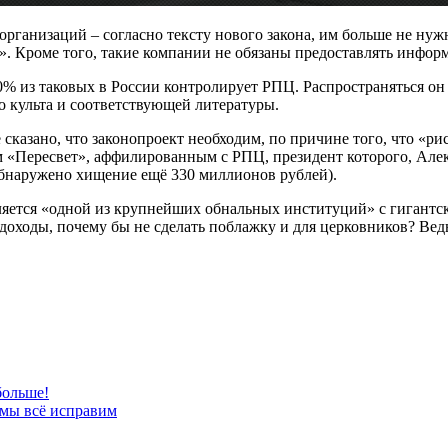
организаций – согласно тексту нового закона, им больше не ну
 Кроме того, такие компании не обязаны предоставлять инфор
80% из таковых в России контролирует РПЦ. Распространяться он
 культа и соответствующей литературы.
де сказано, что законопроект необходим, по причине того, что 
м «Пересвет», аффилированным с РПЦ, президент которого, Алекс
 обнаружено хищение ещё 330 миллионов рублей).
вляется «одной из крупнейших обнальных институций» с гигантс
доходы, почему бы не сделать поблажку и для церковников? Ведь
больше!
 мы всё исправим