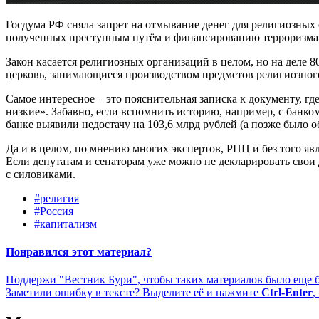
Госдума РФ сняла запрет на отмывание денег для религиозных 
полученных преступным путём и финансированию терроризма».
Закон касается религиозных организаций в целом, но на деле 
церковь, занимающиеся производством предметов религиозного
Самое интересное – это пояснительная записка к документу, г
низкие». Забавно, если вспомнить историю, например, с банко
банке выявили недостачу на 103,6 млрд рублей (а позже было
Да и в целом, по мнению многих экспертов, РПЦ и без того я
Если депутатам и сенаторам уже можно не декларировать свои 
с силовиками.
#религия
#Россия
#капитализм
Понравился этот материал?
Поддержи "Вестник Бури", чтобы таких материалов было еще 
Заметили ошибку в тексте? Выделите её и нажмите
Ctrl-Enter
,