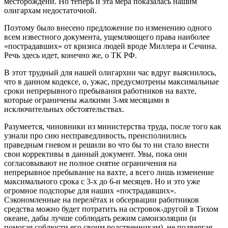
месторождени. Но теперь и эта мера показалась нашим
олигархам недостаточной.
Поэтому было внесено предложение по изменению одного
всем известного документа, ущемляющего права наиболее
«пострадавших» от кризиса людей вроде Миллера и Сечина.
Речь здесь идет, конечно же, о ТК РФ.
В этот трудный для нашей олигархии час вдруг выяснилось,
что в данном кодексе, о, ужас, предусмотрены максимальные
сроки непрерывного пребывания работников на вахте,
которые ограничены жалкими 3-мя месяцами в
исключительных обстоятельствах.
Разумеется, чиновники из министерства труда, после того как
узнали про сию несправедливость, преисполнились
праведным гневом и решили во что бы то ни стало внести
свои коррективы в данный документ. Увы, пока они
согласовывают не полное снятие ограничения на
непрерывное пребывание на вахте, а всего лишь изменение
максимального срока с 3-х до 6-и месяцев. Но и это уже
огромное подспорье для наших «пострадавших».
Сэкономленные на перелётах и обсервации работников
средства можно будет потратить на островок-другой в Тихом
океане, дабы лучше соблюдать режим самоизоляции (и
помогая соблюсти его своим родственникам), не подвергая