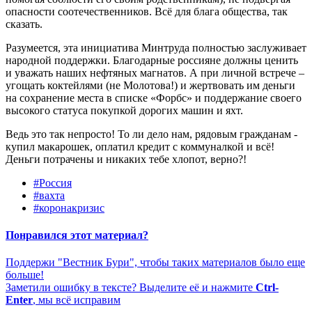
опасности соотечественников. Всё для блага общества, так
сказать.
Разумеется, эта инициатива Минтруда полностью заслуживает
народной поддержки. Благодарные россияне должны ценить
и уважать наших нефтяных магнатов. А при личной встрече –
угощать коктейлями (не Молотова!) и жертвовать им деньги
на сохранение места в списке «Форбс» и поддержание своего
высокого статуса покупкой дорогих машин и яхт.
Ведь это так непросто! То ли дело нам, рядовым гражданам -
купил макарошек, оплатил кредит с коммуналкой и всё!
Деньги потрачены и никаких тебе хлопот, верно?!
#Россия
#вахта
#коронакризис
Понравился этот материал?
Поддержи "Вестник Бури", чтобы таких материалов было еще
больше!
Заметили ошибку в тексте? Выделите её и нажмите
Ctrl-
Enter
, мы всё исправим