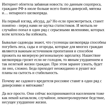
Интернет облетела забавная новость: по данным соцопроса,
граждане РФ в июле больше всего боятся диверсий, мятежа
и… непарного шелкопряда.
На первый взгляд, абсурд, да? Но если присмотреться, станет
понятно - перед нами не шутка статистиков. И мотыль не
случайно попал в один ряд с серьезными явлениями, которых
всем хотелось бы избежать.
Бывалые садоводы знают, что гусеницы шелкопряда способны
погубить леса, сады и огороды, которые для многих граждан
являются важным источником пропитания и способом
прожить на мизерную региональную зарплатку. Нашествие
шелкопряда грозит если не голодом, то явным ухудшением и
так нелегкой жизни граждан. При этом заранее узнать, будет
ли оно, сложно. Беда приходит неожиданно и рушит все
планы на сытость и стабильность.
Почему же садового вредителя россияне ставят в один ряд с
диверсиями и мятежами?
Да все просто. Они сейчас воспринимаются населением тоже
как некий катаклизм, случайное, неконтролируемое бедствие,
несущее ухудшение жизни.