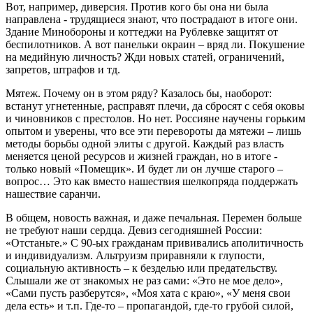
Вот, например, диверсия. Против кого бы она ни была
направлена - трудящиеся знают, что пострадают в итоге они.
Здание Минобороны и коттеджи на Рублевке защитят от
беспилотников. А вот панельки окраин – вряд ли. Покушение
на медийную личность? Жди новых статей, ограничений,
запретов, штрафов и тд.
Мятеж. Почему он в этом ряду? Казалось бы, наоборот:
встанут угнетенные, расправят плечи, да сбросят с себя оковы
и чиновников с престолов. Но нет. Россияне научены горьким
опытом и уверены, что все эти перевороты да мятежи – лишь
методы борьбы одной элиты с другой. Каждый раз власть
меняется ценой ресурсов и жизней граждан, но в итоге -
только новый «Помещик». И будет ли он лучше старого –
вопрос… Это как вместо нашествия шелкопряда поддержать
нашествие саранчи.
В общем, новость важная, и даже печальная. Перемен больше
не требуют наши сердца. Девиз сегодняшней России:
«Отстаньте.» С 90-ых гражданам прививались аполитичность
и индивидуализм. Альтруизм приравняли к глупости,
социальную активность – к безделью или предательству.
Слышали же от знакомых не раз сами: «Это не мое дело»,
«Сами пусть разберутся», «Моя хата с краю», «У меня свои
дела есть» и т.п. Где-то – пропагандой, где-то грубой силой,