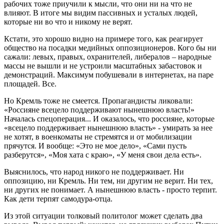
рабочих тоже приучили к мысли, что они ни на что не
влияют. В итоге мы видим пассивных и усталых людей,
которые ни во что и никому не верят.
Кстати, это хорошо видно на примере того, как реагирует
общество на посадки медийных оппозиционеров. Кого бы ни
сажали: левых, правых, охранителей, либералов – народные
массы не вышли и не устроили масштабных забастовок и
демонстраций. Максимум побушевали в интернетах, на паре
площадей. Все.
Но Кремль тоже не смеется. Пропагандисты ликовали:
«Россияне всецело поддерживают нынешнюю власть!»
Началась спецоперация... И оказалось, что россияне, которые
«всецело поддерживает нынешнюю власть» - умирать за нее
не хотят, в военкоматы не стремятся и от мобилизации
прячутся. И вообще: «Это не мое дело», «Сами пусть
разберутся», «Моя хата с краю», «У меня свои дела есть».
Выяснилось, что народ никого не поддерживает. Ни
оппозицию, ни Кремль. Ни тем, ни другим не верит. Ни тех,
ни других не понимает. А нынешнюю власть - просто терпит.
Как дети терпят самодура-отца.
Из этой ситуации толковый политолог может сделать два