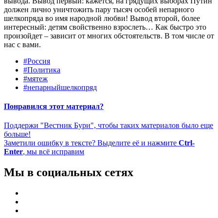
вывода. Вывод первый: кажется, на грядущих выборах Путин
должен лично уничтожить пару тысяч особей непарного
шелкопряда во имя народной любви! Вывод второй, более
интересный: детям свойственно взрослеть… Как быстро это
произойдет – зависит от многих обстоятельств. В том числе от
нас с вами.
#Россия
#Политика
#мятеж
#непарныйшелкопряд
Понравился этот материал?
Поддержи "Вестник Бури", чтобы таких материалов было еще
больше!
Заметили ошибку в тексте? Выделите её и нажмите
Ctrl-
Enter
, мы всё исправим
Мы в социальных сетях