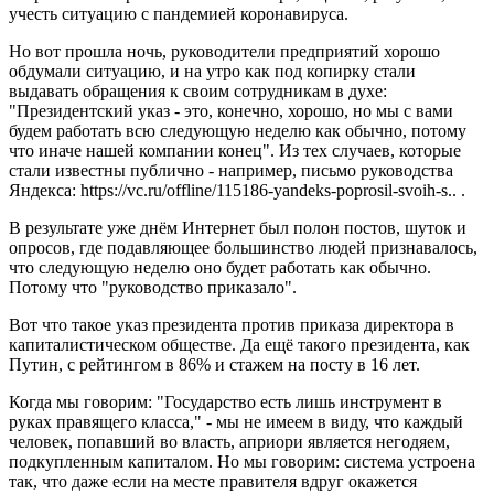
учесть ситуацию с пандемией коронавируса.
Но вот прошла ночь, руководители предприятий хорошо
обдумали ситуацию, и на утро как под копирку стали
выдавать обращения к своим сотрудникам в духе:
"Президентский указ - это, конечно, хорошо, но мы с вами
будем работать всю следующую неделю как обычно, потому
что иначе нашей компании конец". Из тех случаев, которые
стали известны публично - например, письмо руководства
Яндекса: https://vc.ru/offline/115186-yandeks-poprosil-svoih-s.. .
В результате уже днём Интернет был полон постов, шуток и
опросов, где подавляющее большинство людей признавалось,
что следующую неделю оно будет работать как обычно.
Потому что "руководство приказало".
Вот что такое указ президента против приказа директора в
капиталистическом обществе. Да ещё такого президента, как
Путин, с рейтингом в 86% и стажем на посту в 16 лет.
Когда мы говорим: "Государство есть лишь инструмент в
руках правящего класса," - мы не имеем в виду, что каждый
человек, попавший во власть, априори является негодяем,
подкупленным капиталом. Но мы говорим: система устроена
так, что даже если на месте правителя вдруг окажется