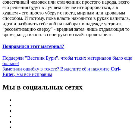
совестливый человек или ставленник простого народа, всего
его решения будут в лучшем случае игнорироваться, а в
худшем - его просто уберут с поста, мирным или кровавым
способом. И потому, пока власть находится в руках капитала,
идти и разбивать себе лоб на выборах в надежде устроить
"ресоветизацию сверху" - вредная затея, лишь отдаляющая то
время, когда власть в свои руки возьмёт пролетариат.
Понравился этот материал?
Поддержи "Вестник Бури", чтобы таких материалов было еще
больше!
Заметили ошибку в тексте? Выделите её и нажмите
Ctrl-
Enter
, мы всё исправим
Мы в социальных сетях