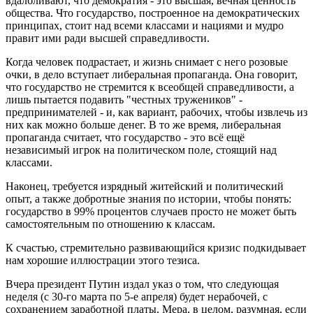
вдалбливают, что демократия - это высшая, вечная ценность
общества. Что государство, построенное на демократических
принципах, стоит над всеми классами и нациями и мудро
правит ими ради высшей справедливости.
Когда человек подрастает, и жизнь снимает с него розовые
очки, в дело вступает либеральная пропаганда. Она говорит,
что государство не стремится к всеобщей справедливости, а
лишь пытается подавить "честных тружеников" -
предпринимателей - и, как вариант, рабочих, чтобы извлечь из
них как можно больше денег. В то же время, либеральная
пропаганда считает, что государство - это всё ещё
независимый игрок на политическом поле, стоящий над
классами.
Наконец, требуется изрядный житейский и политический
опыт, а также добротные знания по истории, чтобы понять:
государство в 99% процентов случаев просто не может быть
самостоятельным по отношению к классам.
К счастью, стремительно развивающийся кризис подкидывает
нам хорошие иллюстрации этого тезиса.
Вчера президент Путин издал указ о том, что следующая
неделя (с 30-го марта по 5-е апреля) будет нерабочей, с
сохранением заработной платы. Мера, в целом, разумная, если