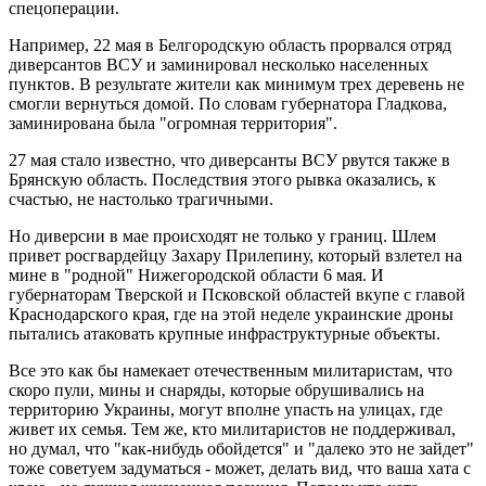
спецоперации.
Например, 22 мая в Белгородскую область прорвался отряд
диверсантов ВСУ и заминировал несколько населенных
пунктов. В результате жители как минимум трех деревень не
смогли вернуться домой. По словам губернатора Гладкова,
заминирована была "огромная территория".
27 мая стало известно, что диверсанты ВСУ рвутся также в
Брянскую область. Последствия этого рывка оказались, к
счастью, не настолько трагичными.
Но диверсии в мае происходят не только у границ. Шлем
привет росгвардейцу Захару Прилепину, который взлетел на
мине в "родной" Нижегородской области 6 мая. И
губернаторам Тверской и Псковской областей вкупе с главой
Краснодарского края, где на этой неделе украинские дроны
пытались атаковать крупные инфраструктурные объекты.
Все это как бы намекает отечественным милитаристам, что
скоро пули, мины и снаряды, которые обрушивались на
территорию Украины, могут вполне упасть на улицах, где
живет их семья. Тем же, кто милитаристов не поддерживал,
но думал, что "как-нибудь обойдется" и "далеко это не зайдет"
тоже советуем задуматься - может, делать вид, что ваша хата с