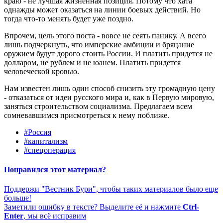
краю - не лучшая жизненная позиция. Потому что хата
однажды может оказаться на линии боевых действий. Но
тогда что-то менять будет уже поздно.
Впрочем, цель этого поста - вовсе не сеять панику. А всего
лишь подчеркнуть, что имперские амбиции и бряцание
оружием будут дорого стоить России. И платить придется не
долларом, не рублем и не юанем. Платить придется
человеческой кровью.
Нам известен лишь один способ снизить эту громадную цену
- отказаться от идеи русского мира и, как в Первую мировую,
заняться строительством социализма. Предлагаем всем
сомневавшимся присмотреться к нему поближе.
#Россия
#капитализм
#спецоперация
Понравился этот материал?
Поддержи "Вестник Бури", чтобы таких материалов было еще
больше!
Заметили ошибку в тексте? Выделите её и нажмите
Ctrl-
Enter
, мы всё исправим