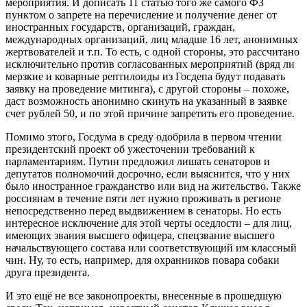
мероприятия. И дописать 11 статью того же самого ФЗ
пунктом о запрете на перечисление и получение денег от
иностранных государств, организаций, граждан,
международных организаций, лиц младше 16 лет, анонимных
жертвователей и т.п. То есть, с одной стороны, это рассчитано
исключительно против согласованных мероприятий (вряд ли
мерзкие и коварные рептилоиды из Госдепа будут подавать
заявку на проведение митинга), с другой стороны – похоже,
даст возможность анонимно скинуть на указанный в заявке
счет рублей 50, и по этой причине запретить его проведение.
Помимо этого, Госдума в среду одобрила в первом чтении
президентский проект об ужесточении требований к
парламентариям. Путин предложил лишать сенаторов и
депутатов полномочий досрочно, если выяснится, что у них
было иностранное гражданство или вид на жительство. Также
россиянам в течение пяти лет нужно проживать в регионе
непосредственно перед выдвижением в сенаторы. Но есть
интересное исключение для этой черты оседлости – для лиц,
имеющих звания высшего офицера, спецзвание высшего
начальствующего состава или соответствующий им классный
чин. Ну, то есть, например, для охранников повара собаки
друга президента.
И это ещё не все законопроекты, внесенные в прошедшую