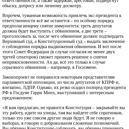
ответственности, а также задержан, арестован, подвергнут
обыску, допросу или личному досмотру.
Впрочем, туманная возможность привлечь экс-президента к
ответственности всё же останется – по особому порядку,
предполагающему снятие иммунитета: треть депутатов
должна будет выступить с обвинением, а две трети –
проголосовать за, после чего обвинение должен подтвердить
Верховный суд, а Конституционный суд – выдать заключение
о соблюдении порядка выдвижения обвинения. И вот после
этого Совет Федерации (в случае согласия не менее двух
третей сенаторов) сможет принять решение о снятии
неприкосновенности. Ах да, всё это только в случае
серьезного обвинения – например, в Госизмене.
Законопроект не понравился некоторым представителям
парламентской оппозиции, из числа депутатов от КПРФ и,
внезапно, ЛДПР. Однако, их резко осадил полпред президента
РФ в Госдуме Гарри Минх, выступивший с интересным
предложением:
«Я вам предлагаю, не нравится Конституция – закрывайте вы
эту работу, идите на улицы, там вы найдете себе соратников,
только это уже совсем другие люди будут. Я не говорю о
выборах, я говорю о добровольном сложении полномочий.
Вы обязаны Конституцию соблюдать, вы обязаны принимать