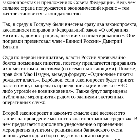
законопроектах и предложениях Совета Федерации. Ведь чем
сильнее страна погружается в экономический кризис – тем
жестче становится законодательство.
Так, в среду в Госдуму были внесены сразу два законопроекта,
касающихся поправок в Федеральный закон «О собраниях,
митингах, демонстрациях, шествиях и пикетированиях». Обе
поправки презентовал член «Единой России» Дмитрий
Вяткин.
Судя по первой инициативе, власти России чрезвычайно
боятся посменных пикетов, поэтому предлагается приравнять
их к митингам и шествиям (со всеми вытекающими). Похоже,
прав был Мао Цзэдун, выведя формулу «Одиночные пикеты
рождают власть». Вдобавок, если законопроект будет принят,
власти смогут запрещать проведение акций в связи с «ЧС
либо угрозой её возникновения». Также будут запрещены
публичные мероприятия рядом со зданиями экстренных
оперативных служб.
Второй законопроект в каком-то смысле ещё веселее: это
запрет на проведение митингов «на иностранные средства». В
нём предлагается дополнять уведомление о проведении
мероприятия пунктом с реквизитами банковского счета,
используемого для сбора средств на организацию