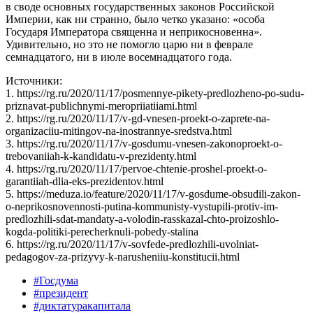
в своде основных государственных законов Российской
Империи, как ни странно, было четко указано: «особа
Государя Императора священна и неприкосновенна».
Удивительно, но это не помогло царю ни в феврале
семнадцатого, ни в июле восемнадцатого года.
Источники:
1. https://rg.ru/2020/11/17/posmennye-pikety-predlozheno-po-sudu-
priznavat-publichnymi-meropriiatiiami.html
2. https://rg.ru/2020/11/17/v-gd-vnesen-proekt-o-zaprete-na-
organizaciiu-mitingov-na-inostrannye-sredstva.html
3. https://rg.ru/2020/11/17/v-gosdumu-vnesen-zakonoproekt-o-
trebovaniiah-k-kandidatu-v-prezidenty.html
4. https://rg.ru/2020/11/17/pervoe-chtenie-proshel-proekt-o-
garantiiah-dlia-eks-prezidentov.html
5. https://meduza.io/feature/2020/11/17/v-gosdume-obsudili-zakon-
o-neprikosnovennosti-putina-kommunisty-vystupili-protiv-im-
predlozhili-sdat-mandaty-a-volodin-rasskazal-chto-proizoshlo-
kogda-politiki-perecherknuli-pobedy-stalina
6. https://rg.ru/2020/11/17/v-sovfede-predlozhili-uvolniat-
pedagogov-za-prizyvy-k-narusheniiu-konstitucii.html
#Госдума
#президент
#диктатуракапитала