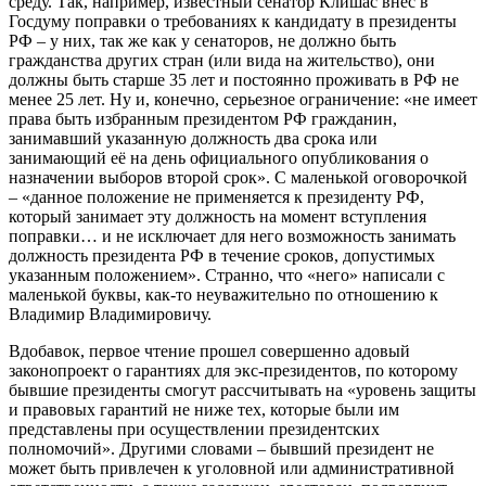
среду. Так, например, известный сенатор Клишас внес в
Госдуму поправки о требованиях к кандидату в президенты
РФ – у них, так же как у сенаторов, не должно быть
гражданства других стран (или вида на жительство), они
должны быть старше 35 лет и постоянно проживать в РФ не
менее 25 лет. Ну и, конечно, серьезное ограничение: «не имеет
права быть избранным президентом РФ гражданин,
занимавший указанную должность два срока или
занимающий её на день официального опубликования о
назначении выборов второй срок». С маленькой оговорочкой
– «данное положение не применяется к президенту РФ,
который занимает эту должность на момент вступления
поправки… и не исключает для него возможность занимать
должность президента РФ в течение сроков, допустимых
указанным положением». Странно, что «него» написали с
маленькой буквы, как-то неуважительно по отношению к
Владимир Владимировичу.
Вдобавок, первое чтение прошел совершенно адовый
законопроект о гарантиях для экс-президентов, по которому
бывшие президенты смогут рассчитывать на «уровень защиты
и правовых гарантий не ниже тех, которые были им
представлены при осуществлении президентских
полномочий». Другими словами – бывший президент не
может быть привлечен к уголовной или административной