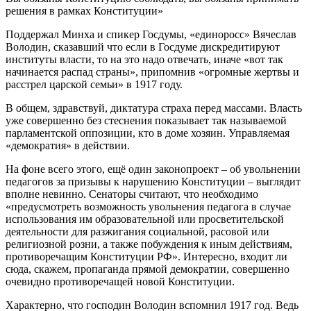
решения в рамках Конституции»
Поддержал Минха и спикер Госдумы, «единоросс» Вячеслав
Володин, сказавший что если в Госдуме дискредитируют
институты власти, то на это надо отвечать, иначе «вот так
начинается распад страны», припомнив «огромные жертвы и
расстрел царской семьи» в 1917 году.
В общем, здравствуй, диктатура страха перед массами. Власть
уже совершенно без стеснения показывает так называемой
парламентской оппозиции, кто в доме хозяин. Управляемая
«демократия» в действии.
На фоне всего этого, ещё один законопроект – об увольнении
педагогов за призывы к нарушению Конституции – выглядит
вполне невинно. Сенаторы считают, что необходимо
«предусмотреть возможность увольнения педагога в случае
использования им образовательной или просветительской
деятельности для разжигания социальной, расовой или
религиозной розни, а также побуждения к иным действиям,
противоречащим Конституции РФ». Интересно, входит ли
сюда, скажем, пропаганда прямой демократии, совершенно
очевидно противоречащей новой Конституции.
Характерно, что господин Володин вспомнил 1917 год. Ведь