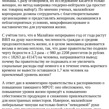
Монаша. Сразу оговоримся, их исследование касается только
женщин, но метод наверняка гендерно-нейтрален (да простит
нас товарищ майор!). По мнению ученых, малазийские
корпорации должны сотрудничать с благотворительными
организациями и предоставлять женщинам, оказавшимся в
неблагоприятных условиях, микрофинансироване и
наставничество для улучшения жизни.
С учётом того, что в Малайзии непрерывно год от года растут
ВВП на душу населения, численность граждан и средняя
продолжительность жизни, и в целом экономика развивается
весьма и весьма неплохо, так, что даже правительство подняло
черту бедности в 2,3 раза - с 980 до 2208 ринггитов (в рублях
это с 18263 до 41147) на человека, напрашивается вывод:
почему бы правительству не поднажать и не увеличить
социальные расходы ещё немного и в течение очень короткого
времени не вывести оставшиеся 1,7 млн человек на
приемлемый уровень жизни?
А ответ дан в комментарии правительства к распоряжению о
повышении тамошнего МРОТ: оно обеспокоено, что
повышение уровня жизни приведёт к повышению
себестоимости продукции и снижению привлекательности
для иностранных инвесторов. Наверное, малазийские
либеральные чинуши настолько боятся "невидимой" руки