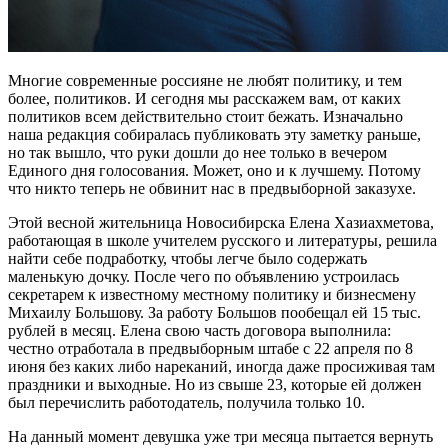
Многие современные россияне не любят политику, и тем
более, политиков. И сегодня мы расскажем вам, от каких
политиков всем действительно стоит бежать. Изначально
наша редакция собиралась публиковать эту заметку раньше,
но так вышло, что руки дошли до нее только в вечером
Единого дня голосования. Может, оно и к лучшему. Потому
что никто теперь не обвинит нас в предвыборной заказухе.
Этой весной жительница Новосибирска Елена Хазиахметова,
работающая в школе учителем русского и литературы, решила
найти себе подработку, чтобы легче было содержать
маленькую дочку. После чего по объявлению устроилась
секретарем к известному местному политику и бизнесмену
Михаилу Большову. За работу Большов пообещал ей 15 тыс.
рублей в месяц. Елена свою часть договора выполнила:
честно отработала в предвыборным штабе с 22 апреля по 8
июня без каких либо нареканий, иногда даже просиживая там
праздники и выходные. Но из свыше 23, которые ей должен
был перечислить работодатель, получила только 10.
На данный момент девушка уже три месяца пытается вернуть