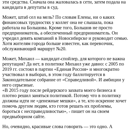
эти средства. Сначала она жаловалась в сети, затем подала на
кандидата в депутаты в суд.
Может, штаб сел на мель? По словам Елены, ни о каких
финансовых трудностях у коллег она не слышала, пока
работала на Большова. Кроме того, Большов не просто
предприниматель, а обеспеченный предприниматель. Он
учредил девять компаний в Новосибирске и руководит семью.
Хотя жителям города больше известен, как перевозчик,
обслуживающий маршрут №20.
Может, Михаил — кандидат-спойлер, для которого не важна
репутация? Да нет, в политике Михаил уже давно: с 2005 по
2019 гг. состоял в партии «Единая Россия» и многократно
участвовал в выборах, в этом году баллотируется в
Законодательное собрание от «Справедливой». И амбиции у
него серьезные.
«В 2015 году после рейдерского захвата моего бизнеса я
плотно решил заняться политикой. Потому что в политику
должны идти не «денежные мешки», а те, кто искренне хочет
помочь другим людям, кто готов решать их проблемы,
бороться с несправедливостью», - пишет он на своем
предвыборном сайте.
Но, очевидно, красивые слова говорить — это одно. А