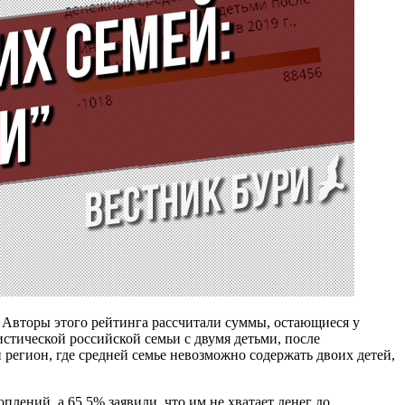
 Авторы этого рейтинга рассчитали суммы, остающиеся у
истической российской семьи с двумя детьми, после
 регион, где средней семье невозможно содержать двоих детей,
лений, а 65,5% заявили, что им не хватает денег до