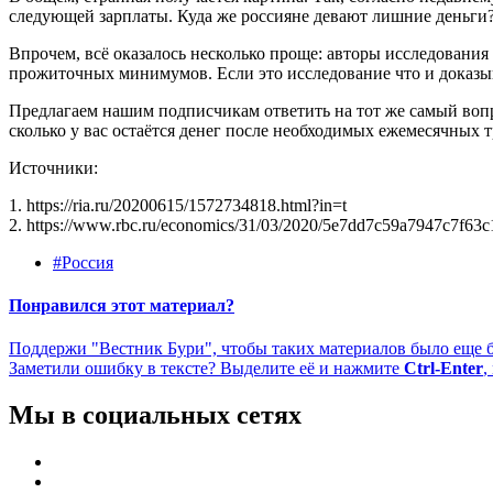
следующей зарплаты. Куда же россияне девают лишние деньг
Впрочем, всё оказалось несколько проще: авторы исследовани
прожиточных минимумов. Если это исследование что и доказыв
Предлагаем нашим подписчикам ответить на тот же самый воп
сколько у вас остаётся денег после необходимых ежемесячных т
Источники:
1. https://ria.ru/20200615/1572734818.html?in=t
2. https://www.rbc.ru/economics/31/03/2020/5e7dd7c59a7947c7f63
#Россия
Понравился этот материал?
Поддержи "Вестник Бури", чтобы таких материалов было еще 
Заметили ошибку в тексте? Выделите её и нажмите
Ctrl-Enter
,
Мы в социальных сетях