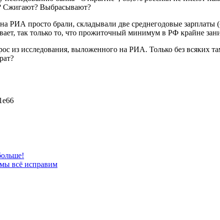
и? Сжигают? Выбрасывают?
я на РИА просто брали, складывали две среднегодовые зарплаты
ает, так только то, что прожиточный минимум в РФ крайне заниж
рос из исследования, выложенного на РИА. Только без всяких 
рат?
c1e66
больше!
 мы всё исправим