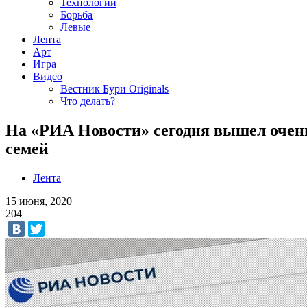
Технологии
Борьба
Левые
Лента
Арт
Игра
Видео
Вестник Бури Originals
Что делать?
На «РИА Новости» сегодня вышел очень
семей
Лента
15 июня, 2020
204