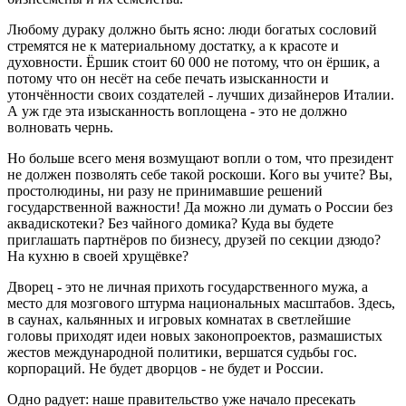
Любому дураку должно быть ясно: люди богатых сословий
стремятся не к материальному достатку, а к красоте и
духовности. Ёршик стоит 60 000 не потому, что он ёршик, а
потому что он несёт на себе печать изысканности и
утончённости своих создателей - лучших дизайнеров Италии.
А уж где эта изысканность воплощена - это не должно
волновать чернь.
Но больше всего меня возмущают вопли о том, что президент
не должен позволять себе такой роскоши. Кого вы учите? Вы,
простолюдины, ни разу не принимавшие решений
государственной важности! Да можно ли думать о России без
аквадискотеки? Без чайного домика? Куда вы будете
приглашать партнёров по бизнесу, друзей по секции дзюдо?
На кухню в своей хрущёвке?
Дворец - это не личная прихоть государственного мужа, а
место для мозгового штурма национальных масштабов. Здесь,
в саунах, кальянных и игровых комнатах в светлейшие
головы приходят идеи новых законопроектов, размашистых
жестов международной политики, вершатся судьбы гос.
корпораций. Не будет дворцов - не будет и России.
Одно радует: наше правительство уже начало пресекать