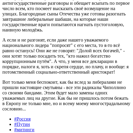
антигосударственные разговоры и обещает всыпать по первое
число всем, кто посмеет высказать своё возмущение на
улицах. Благородные сыны Отечества уже готовы разогнать
завтрашние либеральные шабаши, на которые наши
государственные враги попытаются нагнать пустоголовую,
наивную молодёжь.
А если и не разгонят, если даже нашего уважаемого
национального лидера "попросят" с его места, то я-то всё
равно останусь! Они же не говорят: "Долой всех богачей," -
они хотят только посадить тех, "кто нажил богатство
коррупционным путём". А что, у меня все декларации в
порядке, налоги я, хоть и скрепя сердце, но плачу, и вообще: я
потомственный социально-ответственный аристократ!
Вот только меня беспокоит, как бы вслед за либералами не
пришли настоящие смутьяны - все эти радикалы Чиполлино
со своими бандами. Этим будет мало замены одних
уважаемых лиц на другие. Как бы не пришлось потом бежать
в Европу не только мне, но и всему моему многострадальному
сословию...
#Россия
#Путин
#митинги