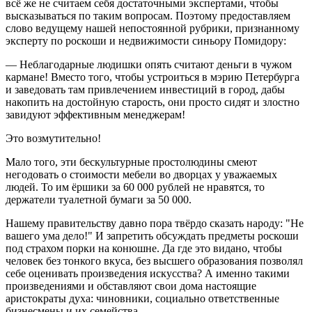
всё же не считаем себя достаточными экспертами, чтобы
высказываться по таким вопросам. Поэтому предоставляем
слово ведущему нашей непостоянной рубрики, признанному
эксперту по роскоши и недвижимости синьору Помидору:
— Неблагодарные людишки опять считают деньги в чужом
кармане! Вместо того, чтобы устроиться в мэрию Петербурга
и заведовать там привлечением инвестиций в город, дабы
накопить на достойную старость, они просто сидят и злостно
завидуют эффективным менеджерам!
Это возмутительно!
Мало того, эти бескультурные простолюдины смеют
негодовать о стоимости мебели во дворцах у уважаемых
людей. То им ёршики за 60 000 рублей не нравятся, то
держатели туалетной бумаги за 50 000.
Нашему правительству давно пора твёрдо сказать народу: "Не
вашего ума дело!" И запретить обсуждать предметы роскоши
под страхом порки на конюшне. Да где это видано, чтобы
человек без тонкого вкуса, без высшего образования позволял
себе оценивать произведения искусства? А именно такими
произведениями и обставляют свои дома настоящие
аристократы духа: чиновники, социально ответственные
бизнесмены и их семейства.