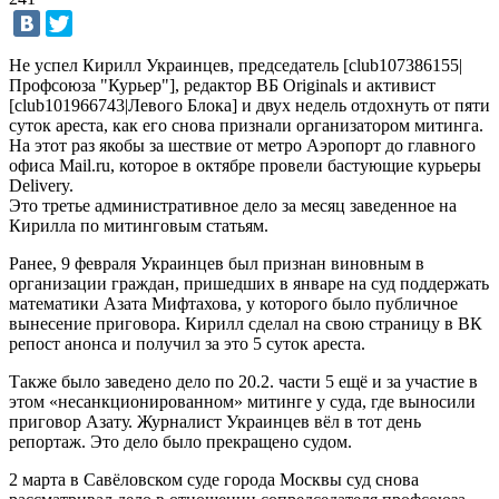
Не успел Кирилл Украинцев, председатель [club107386155|
Профсоюза "Курьер"], редактор ВБ Originals и активист
[club101966743|Левого Блока] и двух недель отдохнуть от пяти
суток ареста, как его снова признали организатором митинга.
На этот раз якобы за шествие от метро Аэропорт до главного
офиса Mail.ru, которое в октябре провели бастующие курьеры
Delivery.
Это третье административное дело за месяц заведенное на
Кирилла по митинговым статьям.
Ранее, 9 февраля Украинцев был признан виновным в
организации граждан, пришедших в январе на суд поддержать
математики Азата Мифтахова, у которого было публичное
вынесение приговора. Кирилл сделал на свою страницу в ВК
репост анонса и получил за это 5 суток ареста.
Также было заведено дело по 20.2. части 5 ещё и за участие в
этом «несанкционированном» митинге у суда, где выносили
приговор Азату. Журналист Украинцев вёл в тот день
репортаж. Это дело было прекращено судом.
2 марта в Савёловском суде города Москвы суд снова