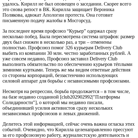
удалось. Кирилл не был оповещен о заседании. Скорее всего
это снова репост в ВК. Кирилла защищает Вероника
Полякова, адвокат Апологии протеста. Она готовит
письменную подачу жалобы в Мосгорсуд.
За последнее время профсоюз “Курьер” одержал сразу
несколько побед. Была пересмотрена система штрафов: размер
двух был снижен в несколько раз, а три – отменены
полностью. Профсоюз помог 326 курьерам Delivery Club
выбить из компании 30 млн. честно заработанных рублей. А
уже совсем недавно, Профсоюз заставил Delivery Club
выполнить обязательство по обеспечению курьеров тёплыми
зимними куртками. Теперь же мы видим ответные действия
со стороны корпораций, беззастенчиво использующих
силовой аппарат для борьбы с независимыми профсоюзами.
Несмотря на репрессии, борьба продолжается – в том числе,
на базе недавно созданной [club202902992|"Платформы
Солидарности"], о которой мы недавно писали,
объединившей усилия активистов сразу нескольких
независимых профсоюзов и левых движений.
Делитесь этой информацией, сейчас очень важна огласка этих
событий. Очевидно, что Кирилла целенаправленно прессуют
за его профсоюзную работу, журналистскую деятельность и