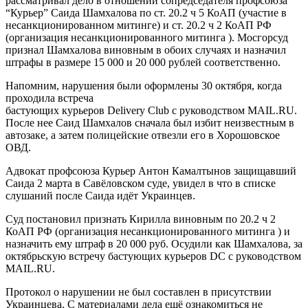
рассматривал дело в отношении сопредседателя профсоюза
“Курьер” Саида Шамхалова по ст. 20.2 ч 5 КоАП (участие в
несанкционированном митинге) и ст. 20.2 ч 2 КоАП РФ
(организация несанкционированного митинга ). Мосгорсуд
признал Шамхалова виновным в обоих случаях и назначил
штрафы в размере 15 000 и 20 000 рублей соответственно.
Напомним, нарушения были оформлены 30 октября, когда
проходила встреча
бастующих курьеров Delivery Club с руководством MAIL.RU.
После нее Саид Шамхалов сначала был избит неизвестным в
автозаке, а затем полицейские отвезли его в Хорошовское
ОВД.
Адвокат профсоюза Курьер Антон Камалтынов защищавший
Саида 2 марта в Савёловском суде, увидел в что в списке
слушаний после Саида идёт Украинцев.
Суд постановил признать Кирилла виновным по 20.2 ч 2
КоАП РФ (организация несанкционированного митинга ) и
назначить ему штраф в 20 000 руб. Осудили как Шамхалова, за
октябрьскую встречу бастующих курьеров DC c руководством
MAIL.RU.
Протокол о нарушении не был составлен в присутствии
Украинцева. С материалами дела ещё ознакомиться не