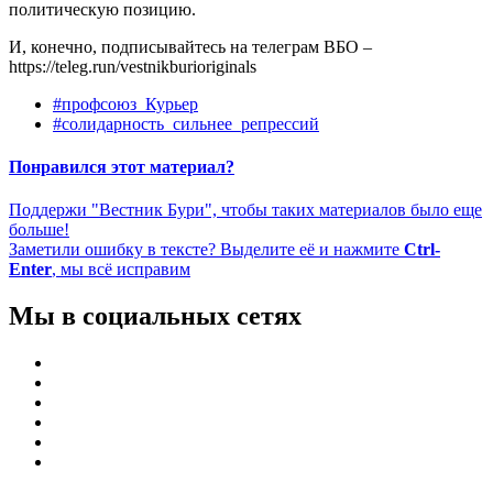
политическую позицию.
И, конечно, подписывайтесь на телеграм ВБО –
https://teleg.run/vestnikburioriginals
#профсоюз_Курьер
#солидарность_сильнее_репрессий
Понравился этот материал?
Поддержи "Вестник Бури", чтобы таких материалов было еще
больше!
Заметили ошибку в тексте? Выделите её и нажмите
Ctrl-
Enter
, мы всё исправим
Мы в социальных сетях