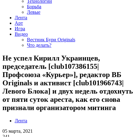
Технологии
Борьба
Левые
Лента
Арт
Игра
Видео
Вестник Бури Originals
Что делать?
Не успел Кирилл Украинцев,
председатель [club107386155|
Профсоюза «Курьер»], редактор ВБ
Originals и активист [club101966743|
Левого Блока] и двух недель отдохнуть
от пяти суток ареста, как его снова
признали организатором митинга
Лента
05 марта, 2021
241