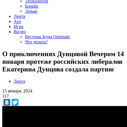
Технологии
Борьба
Левые
Лента
Арт
Игра
Видео
Вестник Бури Originals
Что делать?
О приключениях Дунцовой Вечером 14
января протеже российских либералов
Екатерина Дунцова создала партию
Лента
15 января, 2024
117