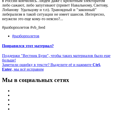
в России кончились. Людей даже с крохотным электоратом
либо сажают, либо запугивают (привет Навальному, Светову,
Лобанову Удальцову и т.п). Травоядный и "законный"
либерализм в такой ситуации не имеет шансов. Интересно,
неужели это еще кому-то неясно?...
#разборполетов #vb_feed
#разборполетов
Понравился этот материал?
Поддержи "Вестник Бури", чтобы таких материалов было еще
больше!
Заметили ошибку в тексте? Выделите её и нажмите
Ctrl-
Enter
, мы всё исправим
Мы в социальных сетях