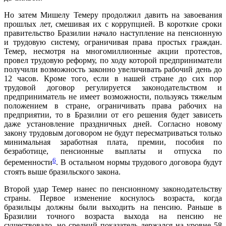
Но затем Мишелу Темеру продолжил давить на завоевания
прошлых лет, смешивая их с коррупцией.
В короткие сроки
правительство Бразилии начало наступление на пенсионную
и трудовую систему, ограничивая права простых граждан.
Темер, несмотря на многомиллионные акции протестов,
провел трудовую реформу, по ходу которой предприниматели
получили возможность законно увеличивать рабочий день до
12 часов. Кроме того, если в нашей стране до сих пор
трудовой договор регулируется законодательством и
предприниматель не имеет возможности, пользуясь тяжелым
положением в стране, ограничивать права рабочих на
предприятии, то в Бразилии от его решения будет зависеть
даже установление праздничных дней. Согласно новому
закону трудовым договором не будут пересматриваться только
минимальная заработная плата, премии, пособия по
безработице, пенсионные выплаты и отпуска по
6
беременности
. В остальном нормы трудового договора будут
стоять выше бразильского закона.
Второй удар Темер нанес по пенсионному законодательству
страны. Первое изменение коснулось возраста, когда
бразильцы должны были выходить на пенсию. Раньше в
Бразилии точного возраста выхода на пенсию не
существовало, но средний показатель держался на уровне 58