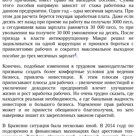
этого пособия напрямую зависит от стажа работника на
данном предприятии. Один год – одна месячная зарплата. При
этом для расчета берется текущая заработная плата. Даже если
десять лет назад при приеме на работу вы получали 3000 песо,
а сегодняшняя ваша зарплата равняется 30 000 песо, то при
увольнении вы получите 30 000 умноженное на десять. После
прихода к власти антикоррупционер Макри решил не
зацикливаться на одной коррупции и принялся бороться с
привилегиями рабочих и сократил максимальное выходное
4
пособие до трех месячных зарплат
.
Конечно, подобные изменения в трудовом законодательстве
призваны создать более комфортные условия для ведения
бизнеса, привлечь инвестиции. К этим плюсам сразу
приписывают плюсы для рабочих – увеличение инвестиций и
увеличение доходности предприятий влечет улучшение
жизни и рост заработка рабочих. Но очень трудно сказать, где
находится реальная необходимость, а где банальная жадность
инвесторов и большого бизнеса. Ущемление прав рабочих
может и не принести обещанного благополучия, но зато
наверняка лишит их закрепленных законом гарантий.
В Бразилии ситуация была несколько иной. В 2014 году по
подозрению в финансовых махинациях был арестован топ-