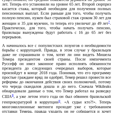
лет. Теперь его установили на уровне 65 лет. Второй сюрприз
касается стажа, который необходим для получения полных
пенсионных выплат. Если раньше для того, чтобы получать
полную пенсию, нужен был страховой стаж сроком 30 лет для
7
женщин и 35 для мужчин, то теперь его увеличат до 49 лет
.
Практически, для того, чтобы начать получать пенсию,
бразильцы вынуждены будут работать с 16 до 65 лет без
перерывов.
А начиналось все с популистских лозунгов о необходимости
борьбы с коррупцией. Правда, в этом случае у бразильцев
даже не спрашивали о том, хотят ли они видеть Мишела
Темера президентом своей страны. После импичмента
Руссефф он имел законное право исполнять обязанности
президента до следующих очередных выборов, которые
произойдут в конце 2018 года. Понимая, что его программу
простые граждане вряд ли одобрят, Темер решил провести все
реформы до окончания действия своих полномочий, потому
что череда скандалов дошла и до него. Сначала
Wikileaks
обнародовали данные о том, что Темер работал на разведку
8
США
, а уже летом этого года он был обвинен бразильской
9
генпрокуратурой в коррупции
. «А судьи кто?!». Теперь
многомиллионные митинги проходят уже с требованием
отставки Темера, правда уходить он не собирается и хочет