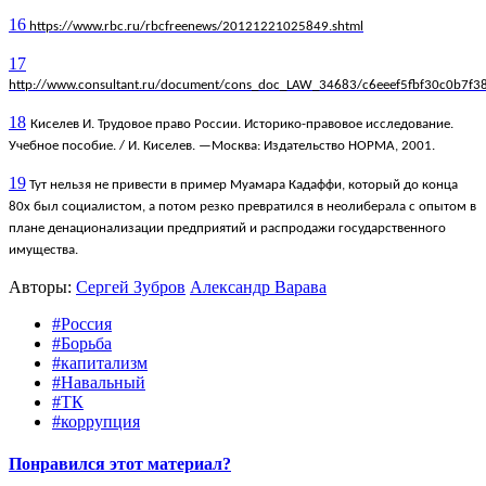
16
https://www.rbc.ru/rbcfreenews/20121221025849.shtml
17
http://www.consultant.ru/document/cons_doc_LAW_34683/c6eeef5fbf30c0b7
18
Киселев И. Трудовое право России. Историко-правовое исследование.
Учебное пособие. / И. Киселев. —Москва: Издательство НОРМА, 2001.
19
Тут нельзя не привести в пример Муамара Кадаффи, который до конца
80х был социалистом, а потом резко превратился в неолиберала с опытом в
плане денационализации предприятий и распродажи государственного
имущества.
Авторы:
Сергей Зубров
Александр Варава
#Россия
#Борьба
#капитализм
#Навальный
#ТК
#коррупция
Понравился этот материал?