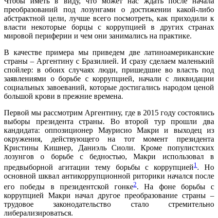
Чтобы иметь в виду, что может нас ждать после начала
преобразований под лозунгами о достижении какой-либо
абстрактной цели, лучше всего посмотреть, как приходили к
власти некоторые борцы с коррупцией в других странах
мировой периферии и чем они занимались на практике.
В качестве примера мы приведем две латиноамериканские
страны – Аргентину с Бразилией. И сразу сделаем маленький
спойлер: в обоих случаях люди, пришедшие во власть под
заявлениями о борьбе с коррупцией, начали с ликвидации
социальных завоеваний, которые достигались народом ценой
большой крови в прежние времена.
Первой мы рассмотрим Аргентину, где в 2015 году состоялись
выборы президента страны. Во второй тур прошли два
кандидата: оппозиционер Маурисио Макри и выходец из
окружения, действующего на тот момент президента
Кристины Кишнер, Даниэль Сиоли. Кроме популистских
лозунгов о борьбе с бедностью, Макри использовал в
1
предвыборной агитации тему борьбы с коррупцией
. Но
основной шквал антикоррупционной риторики начался после
2
его победы в президентской гонке
. На фоне борьбы с
коррупцией Макри начал другое преобразование страны –
трудовое законодательство стало стремительно
либерализироваться.