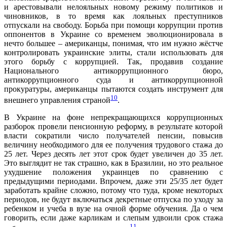
и арестовывали нелояльных новому режиму политиков и
чиновников, в то время как лояльных преступников
отпускали на свободу. Борьба при помощи коррупции против
оппонентов в Украине со временем эволюционировала в
нечто большее – американцы, понимая, что им нужно жёстче
контролировать украинские элиты, стали использовать для
этого борьбу с коррупцией. Так, продавив создание
Национального антикоррупционного бюро,
антикоррупционного суда и антикоррупционной
прокуратуры, американцы пытаются создать инструмент для
10
внешнего управления страной
.
В Украине на фоне непрекращающихся коррупционных
разборок провели пенсионную реформу, в результате которой
власти сократили число получателей пенсии, повысив
величину необходимого для ее получения трудового стажа до
25 лет. Через десять лет этот срок будет увеличен до 35 лет.
Это выглядит не так страшно, как в Бразилии, но это реальное
ухудшение положения украинцев по сравнению с
предыдущими периодами. Впрочем, даже эти 25/35 лет будет
заработать крайне сложно, потому что туда, кроме некоторых
периодов, не будут включаться декретные отпуска по уходу за
ребенком и учеба в вузе на очной форме обучения. Да о чем
говорить, если даже карликам и слепым удвоили срок стажа
11