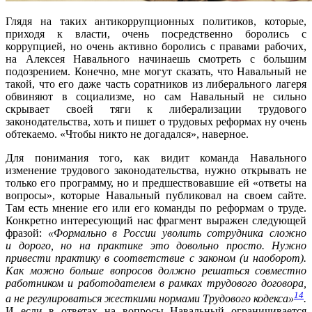
Глядя на таких антикоррупционных политиков, которые,
приходя к власти, очень посредственно боролись с
коррупцией, но очень активно боролись с правами рабочих,
на Алексея Навального начинаешь смотреть с большим
подозрением. Конечно, мне могут сказать, что Навальный не
такой, что его даже часть соратников из либерального лагеря
обвиняют в социализме, но сам Навальный не сильно
скрывает своей тяги к либерализации трудового
законодательства, хоть и пишет о трудовых реформах ну очень
обтекаемо. «Чтобы никто не догадался», наверное.
Для понимания того, как видит команда Навального
изменение трудового законодательства, нужно открывать не
только его программу, но и предшествовавшие ей «ответы на
вопросы», которые Навальный публиковал на своем сайте.
Там есть мнение его или его команды по реформам о труде.
Конкретно интересующий нас фрагмент выражен следующей
фразой:
«
Формально в России уволить сотрудника сложно
и дорого, но на практике это довольно просто. Нужно
привести практику в соответствие с законом (и наоборот).
Как можно больше вопросов должно решаться совместно
работником и работодателем в рамках трудового договора,
14
а не регулироваться жесткими нормами Трудового кодекса»
.
И если в ответах на вопросы Навальный ограничивается