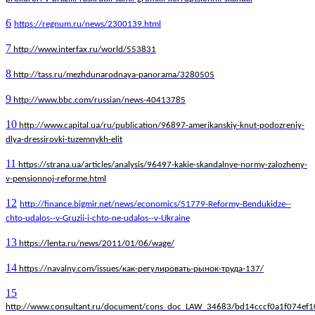
6
https
://
regnum
.
ru
/
news
/2300139.
html
7
http://www.interfax.ru/world/553831
8
http://tass.ru/mezhdunarodnaya-panorama/3280505
9
http://www.bbc.com/russian/news-40413785
10
http://www.capital.ua/ru/publication/96897-amerikanskiy-knut-podozreniy-
dlya-dressirovki-tuzemnykh-elit
11
https://strana.ua/articles/analysis/96497-kakie-skandalnye-normy-zalozheny-
v-pensionnoj-reforme.html
12
http
://
finance
.
bigmir
.
net
/
news
/
economics
/51779-
Reformy
-
Bendukidze
--
chto
-
udalos
--
v
-
Gruzii
-
i
-
chto
-
ne
-
udalos
--
v
-
Ukraine
13
https://lenta.ru/news/2011/01/06/wage/
14
https://navalny.com/issues/как-регулировать-рынок-труда-137/
15
http://www.consultant.ru/document/cons_doc_LAW_34683/bd14cccf0a1f074ef