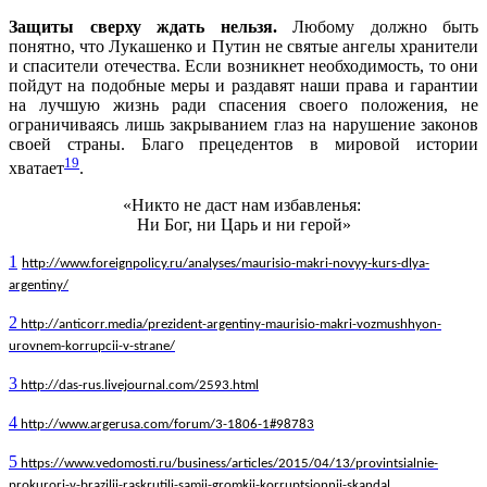
Защиты сверху ждать нельзя.
Любому должно быть
понятно, что Лукашенко и Путин не святые ангелы хранители
и спасители отечества. Если возникнет необходимость, то они
пойдут на подобные меры и раздавят наши права и гарантии
на лучшую жизнь ради спасения своего положения, не
ограничиваясь лишь закрыванием глаз на нарушение законов
своей страны. Благо прецедентов в мировой истории
19
хватает
.
«Никто не даст нам избавленья:
Ни Бог, ни Царь и ни герой»
1
http://www.foreignpolicy.ru/analyses/maurisio-makri-novyy-kurs-dlya-
argentiny/
2
http://anticorr.media/prezident-argentiny-maurisio-makri-vozmushhyon-
urovnem-korrupcii-v-strane/
3
http://das-rus.livejournal.com/2593.html
4
http://www.argerusa.com/forum/3-1806-1#98783
5
https://www.vedomosti.ru/business/articles/2015/04/13/provintsialnie-
prokurori-v-brazilii-raskrutili-samii-gromkii-korruptsionnii-skandal