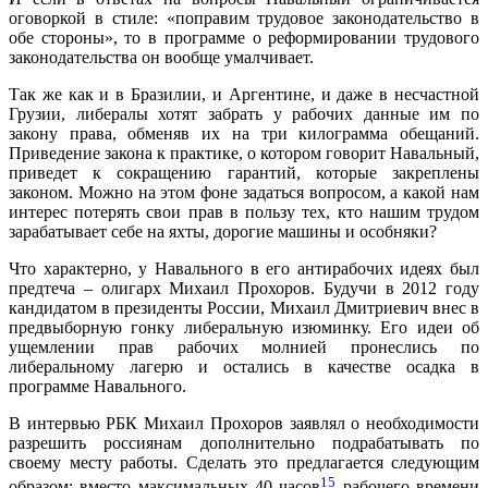
оговоркой в стиле: «поправим трудовое законодательство в
обе стороны», то в программе о реформировании трудового
законодательства он вообще умалчивает.
Так же как и в Бразилии, и Аргентине, и даже в несчастной
Грузии, либералы хотят забрать у рабочих данные им по
закону права, обменяв их на три килограмма обещаний.
Приведение закона к практике, о котором говорит Навальный,
приведет к сокращению гарантий, которые закреплены
законом. Можно на этом фоне задаться вопросом, а какой нам
интерес потерять свои прав в пользу тех, кто нашим трудом
зарабатывает себе на яхты, дорогие машины и особняки?
Что характерно, у Навального в его антирабочих идеях был
предтеча – олигарх Михаил Прохоров. Будучи в 2012 году
кандидатом в президенты России, Михаил Дмитриевич внес в
предвыборную гонку либеральную изюминку. Его идеи об
ущемлении прав рабочих молнией пронеслись по
либеральному лагерю и остались в качестве осадка в
программе Навального.
В интервью РБК Михаил Прохоров заявлял о необходимости
разрешить россиянам дополнительно подрабатывать по
своему месту работы. Сделать это предлагается следующим
15
образом: вместо максимальных 40 часов
рабочего времени