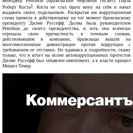
менеджер
Petrobras (бразильский нефтяной гигант) Пауль
5
Роберт Коста
. Коста не стал брать вину на себя и начал
выдавать своих подельников. Раскрытая им коррупционная
схема привела к действующему на тот момент бразильскому
президенту Дилме Руссефф. Дилма была руководителем
Petrobras до своего президентства, и хоть она всячески
отрицала свою причастность к теневым схемам,
действовавшим в компании, бразильцы вышли на
многомиллионные демонстрации против коррупции с
требованием ее отставки. Не вдаваясь в подробности, скажу
только, что в итоге на волне антикоррупционных протестов
Дилме Руссефф был объявлен импичмент, а к власти пришел
Мишел Темер.