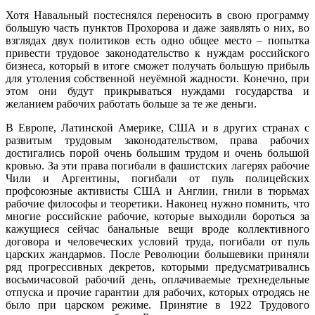
Хотя Навальный постеснялся переносить в свою программу
большую часть пунктов Прохорова и даже заявлять о них
, во
взглядах двух политиков есть одно общее место – попытка
привести трудовое законодательство к нуждам российского
бизнеса
, который в итоге сможет получать большую прибыль
для утоления собственной неуёмной жадности. Конечно, при
этом они будут прикрываться нуждами государства и
желанием рабочих работать больше за те же деньги.
В Европе, Латинской Америке, США и в других странах с
развитым трудовым законодательством, права рабочих
достигались порой очень большим трудом и очень большой
кровью. За эти права погибали в фашистских лагерях рабочие
Чили и Аргентины, погибали от пуль полицейских
профсоюзные активисты США и Англии, гнили в тюрьмах
рабочие философы и теоретики. Наконец нужно помнить, что
многие российские рабочие, которые выходили бороться за
кажущиеся сейчас банальные вещи вроде коллективного
договора и человеческих условий труда, погибали от пуль
царских жандармов. После Революции большевики приняли
ряд прогрессивных декретов, которыми предусматривались
восьмичасовой рабочий день, оплачиваемые трехнедельные
отпуска и прочие гарантии для рабочих, которых отродясь не
было при царском режиме. Принятие в 1922 Трудового