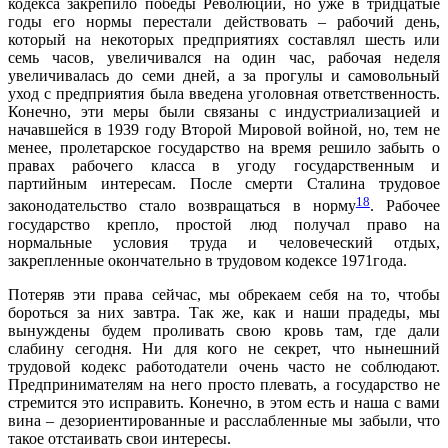
кодекса закрепило победы Революции, но уже в тридцатые
годы его нормы перестали действовать – рабочий день,
который на некоторых предприятиях составлял шесть или
семь часов, увеличивался на один час, рабочая неделя
увеличивалась до семи дней, а за прогулы и самовольный
уход с предприятия была введена уголовная ответственность.
Конечно, эти меры были связаны с индустриализацией и
начавшейся в 1939 году Второй Мировой войной, но, тем не
менее, пролетарское государство на время решило забыть о
правах рабочего класса в угоду государственным и
партийным интересам. После смерти Сталина трудовое
18
законодательство стало возвращаться в норму
. Рабочее
государство крепло, простой люд получал право на
нормальные условия труда и человеческий отдых,
закрепленные окончательно в трудовом кодексе 1971года.
Потеряв эти права сейчас, мы обрекаем себя на то, чтобы
бороться за них завтра. Так же, как и наши прадеды, мы
вынуждены будем проливать свою кровь там, где дали
слабину сегодня. Ни для кого не секрет, что нынешний
трудовой кодекс работодатели очень часто не соблюдают.
Предпринимателям на него просто плевать, а государство не
стремится это исправить. Конечно, в этом есть и наша с вами
вина – дезориентированные и расслабленные мы забыли, что
такое отстаивать свои интересы.