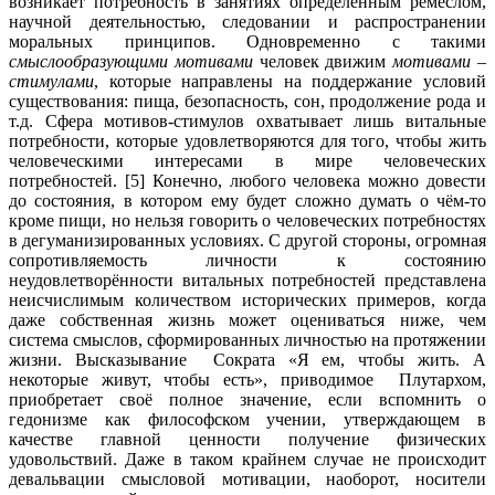
возникает потребность в занятиях определённым ремеслом,
научной деятельностью, следовании и распространении
моральных принципов. Одновременно с такими
смыслообразующими мотивами
человек движим
мотивами –
стимулами
, которые направлены на поддержание условий
существования: пища, безопасность, сон, продолжение рода и
т.д. Сфера мотивов-стимулов охватывает лишь витальные
потребности, которые удовлетворяются для того, чтобы жить
человеческими интересами в мире человеческих
потребностей. [5] Конечно, любого человека можно довести
до состояния, в котором ему будет сложно думать о чём-то
кроме пищи, но нельзя говорить о человеческих потребностях
в дегуманизированных условиях. С другой стороны, огромная
сопротивляемость личности к состоянию
неудовлетворённости витальных потребностей представлена
неисчислимым количеством исторических примеров, когда
даже собственная жизнь может оцениваться ниже, чем
система смыслов, сформированных личностью на протяжении
жизни. Высказывание Сократа «Я ем, чтобы жить. А
некоторые живут, чтобы есть», приводимое Плутархом,
приобретает своё полное значение, если вспомнить о
гедонизме как философском учении, утверждающем в
качестве главной ценности получение физических
удовольствий. Даже в таком крайнем случае не происходит
девальвации смысловой мотивации, наоборот, носители