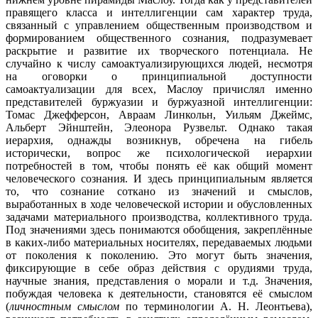
правящего класса и интеллигенции сам характер труда,
связанный с управлением общественным производством и
формированием общественного сознания, подразумевает
раскрытие и развитие их творческого потенциала. Не
случайно к числу самоактуализирующихся людей, несмотря
на оговорки о принципиальной доступности
самоактуализации для всех, Маслоу причислял именно
представителей буржуазии и буржуазной интеллигенции:
Томас Джефферсон, Авраам Линкольн, Уильям Джеймс,
Альберт Эйнштейн, Элеонора Рузвельт. Однако такая
иерархия, однажды возникнув, обречена на гибель
исторически, вопрос же психологической иерархии
потребностей в том, чтобы понять её как общий момент
человеческого сознания. И здесь принципиальным является
то, что сознание соткано из значений и смыслов,
выработанных в ходе человеческой истории и обусловленных
задачами материального производства, коллективного труда.
Под значениями здесь понимаются обобщения, закреплённые
в каких-либо материальных носителях, передаваемых людьми
от поколения к поколению. Это могут быть значения,
фиксирующие в себе образ действия с орудиями труда,
научные знания, представления о морали и т.д. Значения,
побуждая человека к деятельности, становятся её смыслом
(
личностным смыслом
по терминологии А. Н. Леонтьева),