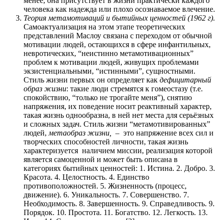
менее, она присутствует в жизни практически каждого
человека как надежда или плохо осознаваемое влечение.
Теория метамотиваций и бытийных ценностей (1962 г).
Самоактуализация на этом этапе теоретических
представлений Маслоу связана с переходом от обычной
мотивации людей, остающихся в сфере инфантильных,
невротических, “неистинно метамотивационных”
проблем к мотивации людей, живущих проблемами
экзистенциальными, “истинными”, сущностными.
Стиль жизни первых он определяет как
дефицитарный
образ жизни
: такие люди стремятся к гомеостазу (т.е.
спокойствию, “только не трогайте меня”), снятию
напряжения, их поведение носит реактивный характер,
такая жизнь однообразна, в ней нет места для серьёзных
и сложных задач. Стиль жизни “метамотивированных”
людей,
метаобраз жизни, –
это напряжение всех сил и
творческих способностей личности, такая жизнь
характеризуется
наличием миссии, реализация которой
является самоценной и может быть описана в
категориях бытийных ценностей: 1. Истина. 2. Добро. 3.
Красота. 4. Целостность. 4. Единство
противоположностей. 5. Жизненность (процесс,
движение). 6. Уникальность. 7. Совершенство. 7.
Необходимость. 8. Завершенность. 9. Справедливость. 9.
Порядок. 10. Простота. 11. Богатство. 12. Легкость. 13.