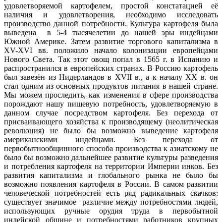
удовлетворяемой картофелем, простой констатацией её
наличия и удовлетворения, необходимо исследовать
производство данной потребности. Культура картофеля была
выведена в 5-4 тысячелетии до нашей эры индейцами
Южной Америке. Затем развитие торгового капитализма в
XV-XVI вв. положило начало колонизации европейцами
Нового Света. Так этот овощ попал в 1565 г. в Испанию и
распространился в европейских странах. В Россию картофель
был завезён из Нидерландов в XVII в., а к началу XX в. он
стал одним из основных продуктов питания в нашей стране.
Мы можем проследить, как изменения в сфере производства
порождают нашу пищевую потребность, удовлетворяемую в
данном случае посредством картофеля. Без перехода от
присваивающего хозяйства к производящему (неолитическая
революция) не было бы возможно выведение картофеля
американскими индейцами. Без перехода от
первобытнообщинного способа производства к азиатскому не
было бы возможно дальнейшее развитие культуры разведения
и потребления картофеля на территории Империи инков. Без
развития капитализма и глобального рынка не было бы
возможно появления картофеля в России. В самом развитии
человеческой потребностей есть ряд радикальных скачков:
существует значимое различие между потребностями людей,
использующих ручные орудия труда в первобытной
индейской общине и потребностями работников крупных