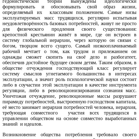
гедонистической теории вынуждены идеологически
формулировать и обосновывать свой образ жизни,
определяемый их классовым положением. Самые низы
эксплуатируемых масс трудящихся, регулярно испытывая
неудовлетворённость базовых потребностей, живут не просто
для физического продления своего существования:
крепостной крестьянин живёт в мире, где он встроен в
систему глобальной иерархии, через которую он связан с
богом, творцом всего сущего. Самый низкооплачиваемый
рабочий мечтает о том, как трудом и прилежанием он
однажды сможет скопить на своё дело и разбогатеет,
обеспечив достойное будущее своим детям. Таким образом, в
обществе отчуждения господствующий класс регулирует
систему смыслов угнетаемого большинства в интересах
эксплуатации, а значит роль психологической науки состоит
либо в соучастии этой эксплуатации в качестве инструмента
регуляции, либо в революционизировании сознания масс.
Уничтожая отчуждение, революционные массы разрушают
пирамиду потребностей, выстроенную господством капитала,
её место занимает иерархия потребностей человека, иерархия,
требующая совместного участия всех трудящихся в
управлении обществом на основе совместно выработанных
знаний и идеалов.
Возникновение общества потребления требовало своего