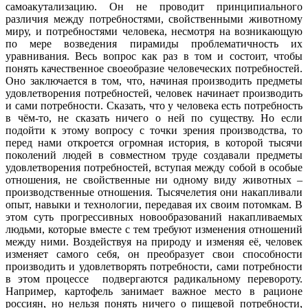
самоакутализацию. Он не проводит принципиального
различия между потребностями, свойственными животному
миру, и потребностями человека, несмотря на возникающую
по мере возведения пирамиды проблематичность их
уравнивания. Весь вопрос как раз в том и состоит, чтобы
понять качественное своеобразие человеческих потребностей.
Оно заключается в том, что, начиная производить предметы
удовлетворения потребностей, человек начинает производить
и сами потребности. Сказать, что у человека есть потребность
в чём-то, не сказать ничего о ней по существу. Но если
подойти к этому вопросу с точки зрения производства, то
перед нами откроется огромная история, в которой тысячи
поколений людей в совместном труде создавали предметы
удовлетворения потребностей, вступая между собой в особые
отношения, не свойственные ни одному виду животных –
производственные отношения. Тысячелетия они накапливали
опыт, навыки и технологии, передавая их своим потомкам. В
этом суть прогрессивных новообразований накапливаемых
людьми, которые вместе с тем требуют изменения отношений
между ними. Воздействуя на природу и изменяя её, человек
изменяет самого себя, он преобразует свои способности
производить и удовлетворять потребности, сами потребности
в этом процессе подвергаются радикальному перевороту.
Например, картофель занимает важное место в рационе
россиян, но нельзя понять ничего о пищевой потребности,