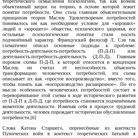
теоретического осмысления психологией, так как возник
объективный запрос на теорию, в основе которой лежит
понятие потребности. Оно стала главным объяснительным
принципом теории Маслоу. Удовлетворение потребностей
понималось им как необходимое условие для «хороших»
людей и «хорошего» общества, психического здоровья, все
остальные психологические понятия стали носить
подчинённый характер. Французский философ Л. Сэв так
схематично описал основные подходы к проблеме:
потребность-деятельность-потребность (П-Д-П) или
деятельность-потребность-деятельность (Д-П-Д). Главным
пороком схемы П-Д-П, к которой относится и концепция
Маслоу, он считал её неспособность объяснить
трансформацию человеческих потребностей, эта схема
описывает их как «простое воспроизводство», вместо того,
чтобы понять как «воспроизводство расширенное». По его
мысли особенность человеческих потребностей состоит в
переворачивание этой схемы в ходе исторического развития
от П-Д-П к Д-П-Д, где потребность становится подчинённым
моментом деятельности. Изменяя себя в процессе трудовой
деятельности, человек порождает исторически обусловленные
потребности.[6]
Слова Катона Старшего, перенесённые из контекста
Пунических войн в контекст теоретических баталий в