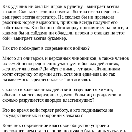
Как удачлив ни был бы игрок в рулетку - выиграет всегда
казино. Сколько часов ни намотал бы таксист за неделю -
выиграет всегда агрегатор. На сколько бы ни превысил
работник норму выработки, прибыль всегда получит его
работодатель. Кто бы ни набил морду противнику на ринге, и
какими бы инсайдами ни обладали игроки в ставках на этот
бой - выиграет всегда букмекер.
Так кто побеждает в современных войнах?
Много ли олигархов и верховных чиновников, а также членов
их семей непосредственно участвует в боевых действиях,
жертвует жизнями? Да чёрт с ними, тут даже айтишникам
хотят отсрочку от армии дать, хотя они едва-едва до так
называемого "среднего класса" дотягивают.
Сколько в ходе военных действий разрушается хижин,
обычных многоквартирных домов, больниц и роддомов, и
сколько разрушается дворцов властьимущих?
Кто во время войн теряет работу, а кто поднимается на
государственных и оборонных заказах?
Конечно, современное классовое общество устроено
посложнее, чем стадо слонов, но нужно быть лишь чуть-чуть