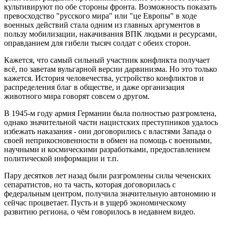
культивируют по обе стороны фронта. Возможность показать
превосходство "русского мира" или "це Европы" в ходе
военных действий стала одним из главных аргументов в
пользу мобилизации, накачивания ВПК людьми и ресурсами,
оправданием для гибели тысяч солдат с обеих сторон.
Кажется, что самый сильный участник конфликта получает
всё, по заветам вульгарной версии дарвинизма. Но это только
кажется. История человечества, устройство конфликтов и
распределения благ в обществе, и даже организация
животного мира говорят совсем о другом.
В 1945-м году армия Германии была полностью разгромлена,
однако значительной части нацистских преступников удалось
избежать наказания - они договорились с властями Запада о
своей неприкосновенности в обмен на помощь с военными,
научными и космическими разработками, предоставлением
политической информации и т.п.
Пару десятков лет назад были разгромлены силы чеченских
сепаратистов, но та часть, которая договорилась с
федеральным центром, получила значительную автономию и
сейчас процветает. Пусть и в ущерб экономическому
развитию региона, о чём говорилось в недавнем видео.