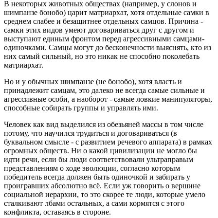
В некоторых животных обществах (например, у слонов и
шимпанзе бонобо) царит матриархат, хотя отдельные самки в
среднем слабее и безащитнее отдельных самцов. Причина -
самки этих видов умеют договариваться друг с другом и
выступают единым фронтом перед агрессивными самцами-
одиночками. Самцы могут до бесконечности выяснять, кто из
них самый сильный, но это никак не способно поколебать
матриархат.
Но и у обычных шимпанзе (не бонобо), хотя власть и
принадлежит самцам, это далеко не всегда самые сильные и
агрессивные особи, а наоборот - самые ловкие манипуляторы,
способные собирать группы и управлять ими.
Человек как вид выделился из обезьяней массы в том числе
потому, что научился трудиться и договариваться (в
буквальном смысле - с развитием речевого аппарата) в рамках
огромных обществ. Ни о какой цивилизации не могло бы
идти речи, если бы люди соответствовали ультраправым
представлениям о ходе эволюции, согласно которым
победитель всегда должен быть одиночкой и забирать у
проигравших абсолютно всё. Если уж говорить о вершине
социальной иерархии, то это скорее те люди, которые умело
сталкивают лбами остальных, а сами кормятся с этого
конфликта, оставаясь в стороне.