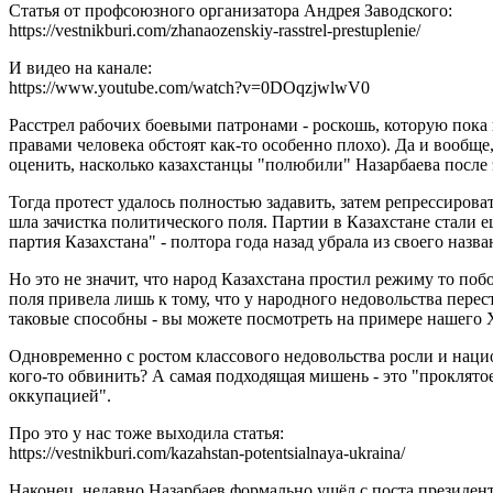
Статья от профсоюзного организатора Андрея Заводского:
https://vestnikburi.com/zhanaozenskiy-rasstrel-prestuplenie/
И видео на канале:
https://www.youtube.com/watch?v=0DOqzjwlwV0
Расстрел рабочих боевыми патронами - роскошь, которую пока не
правами человека обстоят как-то особенно плохо). Да и вообще
оценить, насколько казахстанцы "полюбили" Назарбаева после
Тогда протест удалось полностью задавить, затем репрессирова
шла зачистка политического поля. Партии в Казахстане стали
партия Казахстана" - полтора года назад убрала из своего на
Но это не значит, что народ Казахстана простил режиму то по
поля привела лишь к тому, что у народного недовольства пере
таковые способны - вы можете посмотреть на примере нашего Х
Одновременно с ростом классового недовольства росли и наци
кого-то обвинить? А самая подходящая мишень - это "проклято
оккупацией".
Про это у нас тоже выходила статья:
https://vestnikburi.com/kazahstan-potentsialnaya-ukraina/
Наконец, недавно Назарбаев формально ушёл с поста президент