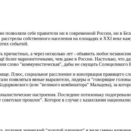
 позволяли себе правители ни в современной России, ни в Белару
, расстрелы собственного населения на площадях в XXI веке каж
 этих событий.
ть причастных, а через несколько лет - объявить любое независ
 ещё более марионеточными, чем даже в России. Настолько, что
звания слово "коммунистическая", дабы не смущать Солнцеликог
боище. Плюс, социальное расслоение и консервация правящего сл
стали появляться явные выразители, лидеры и "говорящие головы
одорковского (или "великого комбинатора" Мальцева), за котор
оналистические настроения. Последние потихоньку подогревалис
е советское прошлое". Которое в случае с казахскими национал
а, получив эпический "золотой парашют" в виде смены названия