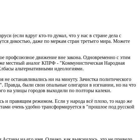
си (если вдруг кто-то думал, что у нас в стране дела с
утся дикостью, даже по меркам стран третьего мира. Можете
имое профсоюзное движение вне закона. Одновременно с этим
 даже местный аналог КПРФ - "Коммунистическая Народная
о Елбасы альтернативными идеологиями.
оя не останавливались ни на минуту. Зачистка политического
". Правда, были свои опальные олигархи в изгнании, но на что
ого на улицы городов выходили по полторы калеки.
ь и правящим режимом. Если у народа всё плохо, то надо же
истами очень удобно трансформируется в "прошлое под русской
 Астаны на его имя. Однако, как выяснилось, это не привело