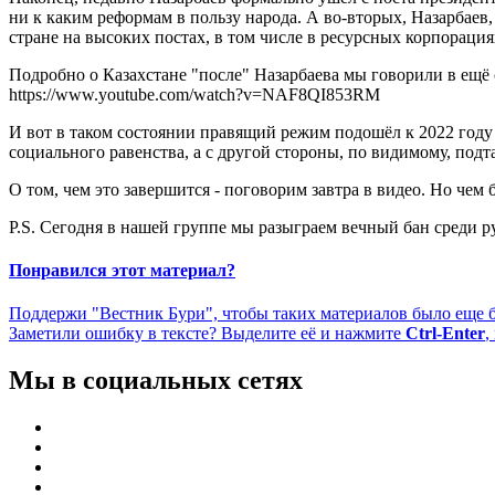
ни к каким реформам в пользу народа. А во-вторых, Назарбаев,
стране на высоких постах, в том числе в ресурсных корпорация
Подробно о Казахстане "после" Назарбаева мы говорили в ещё
https://www.youtube.com/watch?v=NAF8QI853RM
И вот в таком состоянии правящий режим подошёл к 2022 году
социального равенства, а с другой стороны, по видимому, п
О том, чем это завершится - поговорим завтра в видео. Но чем
P.S. Сегодня в нашей группе мы разыграем вечный бан среди 
Понравился этот материал?
Поддержи "Вестник Бури", чтобы таких материалов было еще 
Заметили ошибку в тексте? Выделите её и нажмите
Ctrl-Enter
,
Мы в социальных сетях