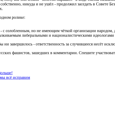
 собственно, никуда и не ушёл - продолжил заседать в Совете Б
х.
 одном ролике:
 - с озлобленным, но не имеющим чёткой организации народом,
одталкиваемым либеральными и националистическими идеологами 
 бы ни завершилось - ответственность за случившееся несёт искл
русских фашистов, зашедших в комментарии. Спешите участвоват
больше!
 мы всё исправим