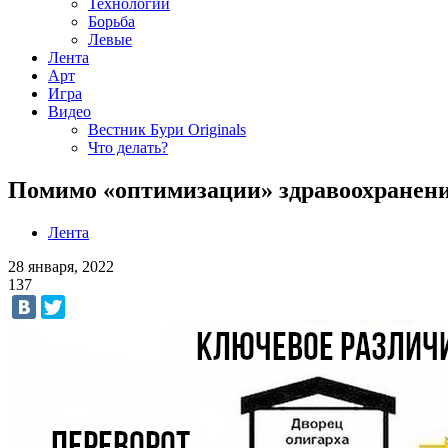
Технологии
Борьба
Левые
Лента
Арт
Игра
Видео
Вестник Бури Originals
Что делать?
Помимо «оптимизации» здравоохранени
Лента
28 января, 2022
137