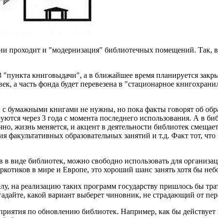
ии проходит и "модернизация" библиотечных помещений. Так, 
 3 "пункта книговыдачи", а в ближайшее время планируется закры
ек, а часть фонда будет перевезена в "стационарное книгохранил
 с бумажными книгами не нужны, но пока факты говорят об обр
руются через 3 года с момента последнего использования. А в б
ечно, жизнь меняется, и акцент в деятельности библиотек смеща
ия факультативных образовательных занятий и т.д. Факт тот, чт
в виде библиотек, можно свободно использовать для организаци
аркотиков в мире и Европе, это хороший шанс занять хотя бы н
лу, на реализацию таких программ государству пришлось бы тра
угадайте, какой вариант выберет чиновник, не страдающий от пе
оприятия по обновлению библиотек. Например, как бы действует