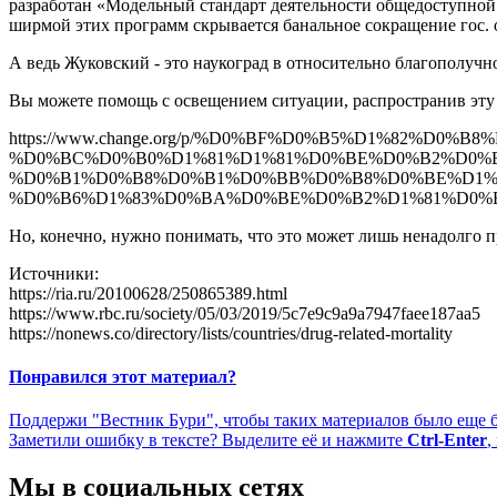
разработан «Модельный стандарт деятельности общедоступной б
ширмой этих программ скрывается банальное сокращение гос. о
А ведь Жуковский - это наукоград в относительно благополучн
Вы можете помощь с освещением ситуации, распространив эту
https://www.change.org/p/%D0%BF%D0%B5%D1%82%D
%D0%BC%D0%B0%D1%81%D1%81%D0%BE%D0%B2%D0%B
%D0%B1%D0%B8%D0%B1%D0%BB%D0%B8%D0%BE%D1%8
%D0%B6%D1%83%D0%BA%D0%BE%D0%B2%D1%81%D0%
Но, конечно, нужно понимать, что это может лишь ненадолго п
Источники:
https://ria.ru/20100628/250865389.html
https://www.rbc.ru/society/05/03/2019/5c7e9c9a9a7947faee187aa5
https://nonews.co/directory/lists/countries/drug-related-mortality
Понравился этот материал?
Поддержи "Вестник Бури", чтобы таких материалов было еще 
Заметили ошибку в тексте? Выделите её и нажмите
Ctrl-Enter
,
Мы в социальных сетях