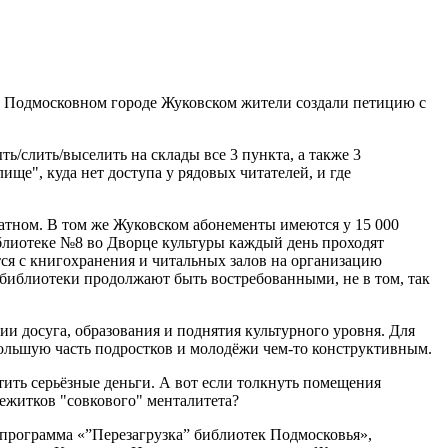
в Подмосковном городе Жуковском жители создали петицию с
ть/слить/выселить на склады все 3 пункта, а также 3
ище", куда нет доступа у рядовых читателей, и где
атном. В том же Жуковском абонементы имеются у 15 000
иблиотеке №8 во Дворце культуры каждый день проходят
ется с книгохранения и читальных залов на организацию
о библиотеки продолжают быть востребованными, не в том, так
и досуга, образования и поднятия культурного уровня. Для
ебольшую часть подростков и молодёжи чем-то конструктивным.
тить серьёзные деньги. А вот если толкнуть помещения
режитков "совкового" менталитета?
 программа «”Перезагрузка” библиотек Подмосковья»,