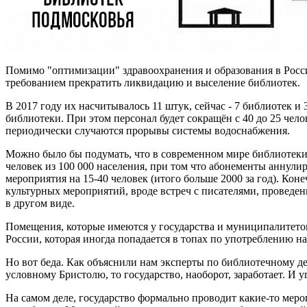
Помимо "оптимизации" здравоохранения и образования в Росс
требованием прекратить ликвидацию и выселение библиотек.
В 2017 году их насчитывалось 11 штук, сейчас - 7 библиотек и
библиотеки. При этом персонал будет сокращён с 40 до 25 челов
периодически случаются прорывы системы водоснабжения.
Можно было бы подумать, что в современном мире библиотеки
человек из 100 000 населения, при том что абонементы аннули
мероприятия на 15-40 человек (итого больше 2000 за год). Кон
культурных мероприятий, вроде встреч с писателями, проведен
в другом виде.
Помещения, которые имеются у государства и муниципалитетов 
России, которая иногда попадается в топах по употреблению н
Но вот беда. Как объяснили нам эксперты по библиотечному де
условному Бристолю, то государство, наоборот, заработает. И 
На самом деле, государство формально проводит какие-то мер