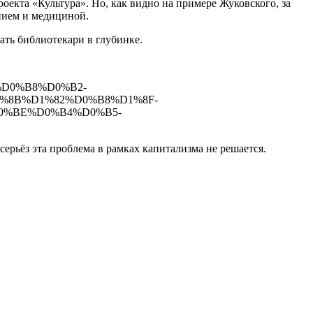
екта «Культура». Но, как видно на примере Жуковского, за
анием и медициной.
ать библиотекари в глубинке.
%D0%B8%D0%B2-
%8B%D1%82%D0%B8%D1%8F-
0%BE%D0%B4%D0%B5-
ерьёз эта проблема в рамках капитализма не решается.