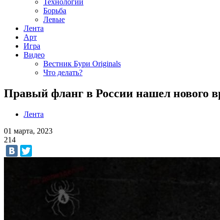
Технологии
Борьба
Левые
Лента
Арт
Игра
Видео
Вестник Бури Originals
Что делать?
Правый фланг в России нашел нового в
Лента
01 марта, 2023
214