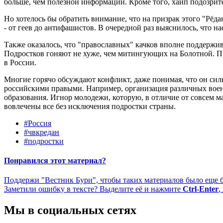
больше, чем полезной информации. Кроме того, хайп подозрит
Но хотелось бы обратить внимание, что на призрак этого "Рёд
- от геев до антифашистов. В очередной раз выяснилось, что н
Также оказалось, что "православных" качков вполне поддержи
Подростков гоняют не хуже, чем митингующих на Болотной. При
в России.
Многие горячо обсуждают конфликт, даже понимая, что он силь
российскими правыми. Например, организация различных воен
образования. Игнор молодежи, которую, в отличие от совсем ма
вовлечены все без исключения подростки страны.
#Россия
#чвкредан
#подростки
Понравился этот материал?
Поддержи "Вестник Бури", чтобы таких материалов было еще 
Заметили ошибку в тексте? Выделите её и нажмите
Ctrl-Enter
,
Мы в социальных сетях