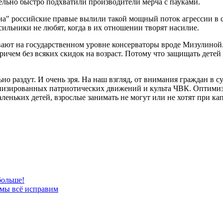
ельно быстро подхватили производители мерча с пауками.
ана" российские правые вылили такой мощный поток агрессии в 
асильники не любят, когда в их отношении творят насилие.
вают на государственном уровне консерваторы вроде Мизулиной. 
чем без всяких скидок на возраст. Потому что защищать детей 
но раздут. И очень зря. На наш взгляд, от внимания граждан в
изированных патриотических движений и культа ЧВК. Оптимиза
леньких детей, взрослые занимать не могут или не хотят при кап
больше!
 мы всё исправим