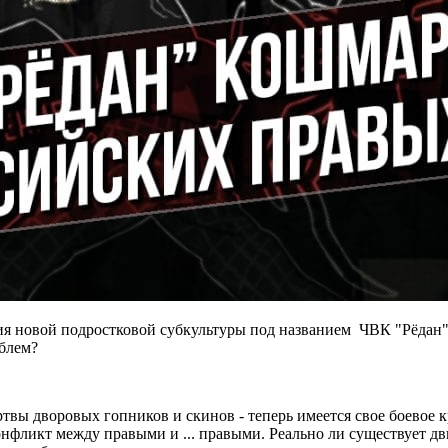
ния новой подростковой субкультуры под названием ЧВК "Рёдан
блем?
твы дворовых гопников и скинов - теперь имеется свое боевое 
конфликт между правыми и ... правыми. Реально ли существует 