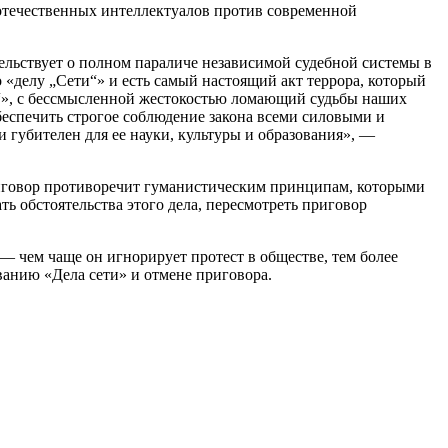
 отечественных интеллектуалов против современной
тельствует о полном параличе независимой судебной системы в
 «делу „Сети“» и есть самый настоящий акт террора, который
и“», с бессмысленной жестокостью ломающий судьбы наших
беспечить строгое соблюдение закона всеми силовыми и
губителен для ее науки, культуры и образования», —
риговор противоречит гуманистическим принципам, которыми
ь обстоятельства этого дела, пересмотреть приговор
 — чем чаще он игнорирует протест в обществе, тем более
ованию «Дела сети» и отмене приговора.