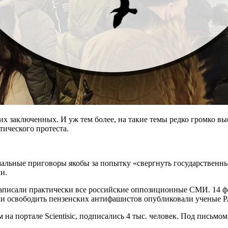
х заключенных. И уж тем более, на такие темы редко громко вы
тического протеста.
альные приговоры якобы за попытку «свергнуть государственн
и.
написали практически все российские оппозиционные СМИ. 14 
ами освободить пензенских антифашистов опубликовали ученые 
а портале Scientisic, подписались 4 тыс. человек. Под письмо