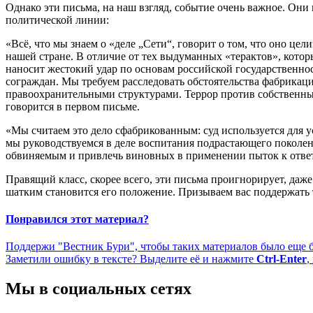
Однако эти письма, на наш взгляд, событие очень важное. Он
политической линии:
«Всё, что мы знаем о «деле „Сети“, говорит о том, что оно ц
нашей стране. В отличие от тех выдуманных «терактов», кото
наносит жестокий удар по основам российской государственн
сограждан. Мы требуем расследовать обстоятельства фабрикаци
правоохранительными структурами. Террор против собственных
говорится в первом письме.
«Мы считаем это дело сфабрикованным: суд используется для
мы руководствуемся в деле воспитания подрастающего поколен
обвиняемым и привлечь виновных в применении пыток к ответ
Правящий класс, скорее всего, эти письма проигнорирует, даже
шатким становится его положение. Призываем вас поддержать т
Понравился этот материал?
Поддержи "Вестник Бури", чтобы таких материалов было еще 
Заметили ошибку в тексте? Выделите её и нажмите
Ctrl-Enter
,
Мы в социальных сетях