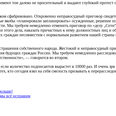
и имеют тон далеко не просительный и выдают глубокий протест
еликом сфабриковано. Откровенно неправосудный приговор свиде
рые якобы «планировали запланировать» осужденные, решение по
ости. Мы требуем немедленно отменить приговор по «делу „Сет
и этого дела, наказать причастных к нему должностных лиц и о
 граждан несовместим с нормальным развитием нашей страны и 
 устрашения собственного народа. Жестокий и неправосудный п
ия будущих граждан России. Мы требуем немедленно расследоват
ственности», — говорится во втором.
 если количество подписантов вырастет в 10000 раз. И очень зря
ех, кто сегодня взял на себя смелость призывать к перерасслед
больше!
 мы всё исправим