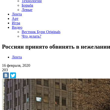
Технологии
Борьба
Левые
Лента
Арт
Игра
Видео
Вестник Бури Originals
Что делать?
Россиян принято обвинять в нежелани
Лента
16 февраля, 2020
203