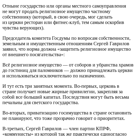
Отныне государство или органы местного самоуправления
не могут продать религиозное имущество частному
собственнику (который, в свою очередь, мог сделать
из церкви ресторан или фитнес-клуб, тем самым оскорбив
чувства верующих).
Председатель комитета Госдумы по вопросам собственности,
земельным и имущественным отношениям Сергей Гаврилов
заявил, что норма должна «защитить религиозное имущество
от внешнего посягательства»:
Всё религиозное имущество — от соборов и убранства храмов
до гостиниц для паломников — должно принадлежать церкви
и использоваться исключительно по назначению.
И тут есть три занятных момента. Во-первых, церковь в
стране получает новые жирные привилегии, закрепляя за
собой все больший капитал. Последствия могут быть весьма
печальны для светского государства.
Во-вторых, приватизацию госимущества в стране остановить
не планируют, что тоже прозрачно говорит о приоритетах.
В-третьих, Сергей Гаврилов — член партии КПРФ,
«коммунисты» из которой так же практически единогласно