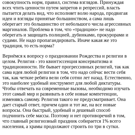
совокупность норм, правил, система взглядов. Принуждая
всех чтить ценности путем запретов и репрессий, власть
пытается делать вид, что исполняет волю народа, продвигая
идеи и взгляды принятые большинством, а сама лишь
оберегает это большинство от небольшого числа агрессивных
маргиналов. Проблема в том, что «традицию» не надо
оберегать и защищать полицией, дубинками, прокурорами и
судами. Не надо пропагандировать. Иначе какая же это
традиция, то есть норма?
Вернёмся к вопросу о праздновании Рождества и религии в
целом. Религия - это квинтэссенция консерватизма и
традиционности. Не бывает прогрессивных религий, так как
сама идея любой религии в том, что надо сейчас вести себя
так, как четкие ребята вели себя сотни лет назад. Естественно,
это наиболее удобный инструмент для любой диктатуры.
Чтобы отвечать на современные вызовы, необходимо изучать
этот самый мир и развивать в себе новые компетенции,
изменяясь самому. Религия такого не предусматривает. Она
дает старый ответ, причем один и тот же, на все новые
вопросы. Она быстрый, удобный и дешевый способ
подчинить себе массы. Поэтому и нет противоречий в том,
что главный религиозный праздник собирается 1% всего
населения, а храмы продолжают строить по три в сутки.