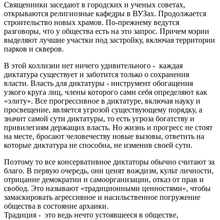
Священники заседают в городских и ученых советах,
открываются религиозные кафедры в ВУЗах. Продолжается
строительство новых храмов. По-прежнему ведутся
разговоры, что у общества есть на это запрос. Причем мэрии
выделяют лучшие участки под застройку, включая территории
парков и скверов.
В этой коллизии нет ничего удивительного - каждая
диктатура существует и заботится только о сохранения
власти. Власть для диктатуры - инструмент обогащения
узкого круга лиц, члены которого сами себя определяют как
«элиту». Все прогрессивное в диктатуре, включая науку и
просвещение, является угрозой существующему порядку, а
значит самой сути диктатуры, то есть угроза богатству и
привилегиям держащих власть. Но жизнь и прогресс не стоят
на месте, бросают человечеству новые вызовы, ответить на
которые диктатура не способна, не изменив своей сути.
Поэтому то все консервативное диктаторы обычно считают за
благо. В первую очередь, они ценят вождизм, культ личности,
отрицание демократии и самоорганизации, отказ от прав и
свобод. Это называют «традиционными ценностями», чтобы
замаскировать агрессивное и насильственное погружение
общества в состояние архаики.
Традиция - это ведь нечто устоявшееся в обществе,