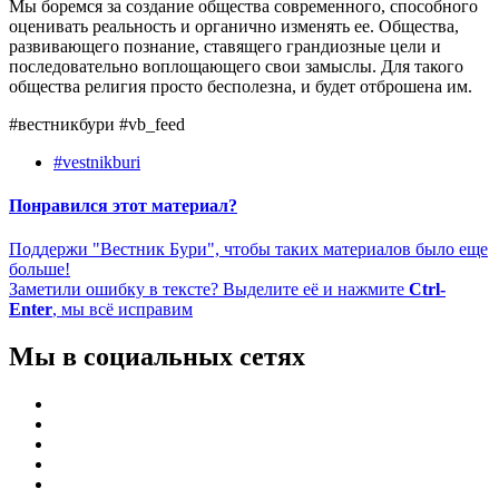
Мы боремся за создание общества современного, способного
оценивать реальность и органично изменять ее. Общества,
развивающего познание, ставящего грандиозные цели и
последовательно воплощающего свои замыслы. Для такого
общества религия просто бесполезна, и будет отброшена им.
#вестникбури #vb_feed
#vestnikburi
Понравился этот материал?
Поддержи "Вестник Бури", чтобы таких материалов было еще
больше!
Заметили ошибку в тексте? Выделите её и нажмите
Ctrl-
Enter
, мы всё исправим
Мы в социальных сетях