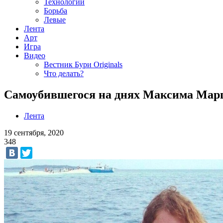
Технологии
Борьба
Левые
Лента
Арт
Игра
Видео
Вестник Бури Originals
Что делать?
Самоубившегося на днях Максима Мар
Лента
19 сентября, 2020
348