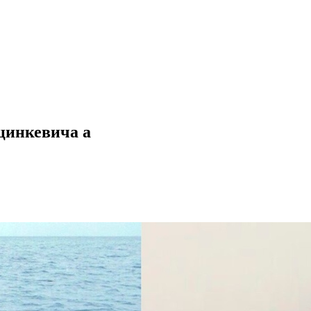
цинкевича a