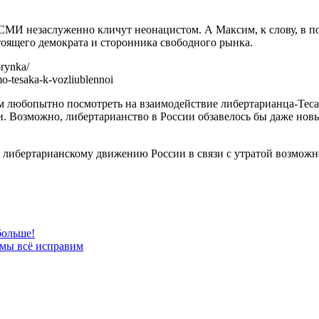
СМИ незаслуженно кличут неонацистом. А Максим, к слову, в по
тоящего демократа и сторонника свободного рынка.
-rynka/
mo-tesaka-k-vozliublennoi
ум любопытно посмотреть на взаимодействие либертарианца-Тес
. Возможно, либертарианство в России обзавелось бы даже нов
 либертарианскому движению России в связи с утратой возможно
больше!
 мы всё исправим