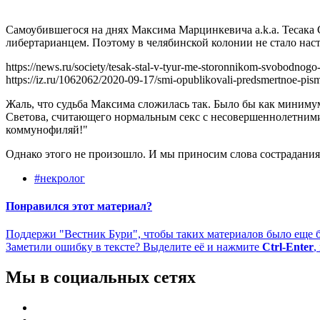
Самоубившегося на днях Максима Марцинкевича a.k.a. Тесака 
либертарианцем. Поэтому в челябинской колонии не стало нас
https://news.ru/society/tesak-stal-v-tyur-me-storonnikom-svobodnogo
https://iz.ru/1062062/2020-09-17/smi-opublikovali-predsmertnoe-pis
Жаль, что судьба Максима сложилась так. Было бы как миним
Светова, считающего нормальным секс с несовершеннолетними
коммунофиляй!"
Однако этого не произошло. И мы приносим слова сострадания
#некролог
Понравился этот материал?
Поддержи "Вестник Бури", чтобы таких материалов было еще 
Заметили ошибку в тексте? Выделите её и нажмите
Ctrl-Enter
,
Мы в социальных сетях