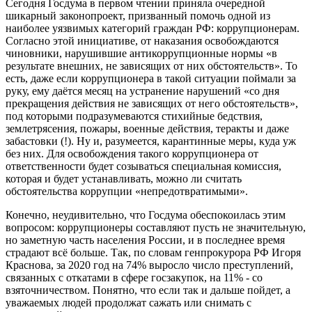
Сегодня Госдума в первом чтении приняла очередной
шикарный законопроект, призванный помочь одной из
наиболее уязвимых категорий граждан РФ: коррупционерам.
Согласно этой инициативе, от наказания освобождаются
чиновники, нарушившие антикоррупционные нормы «в
результате внешних, не зависящих от них обстоятельств». То
есть, даже если коррупционера в такой ситуации поймали за
руку, ему даётся месяц на устранение нарушений «со дня
прекращения действия не зависящих от него обстоятельств»,
под которыми подразумеваются стихийные бедствия,
землетрясения, пожары, военные действия, теракты и даже
забастовки (!). Ну и, разумеется, карантинные меры, куда уж
без них. Для освобождения такого коррупционера от
ответственности будет созываться специальная комиссия,
которая и будет устанавливать, можно ли считать
обстоятельства коррупции «непредотвратимыми».
Конечно, неудивительно, что Госдума обеспокоилась этим
вопросом: коррупционеры составляют пусть не значительную,
но заметную часть населения России, и в последнее время
страдают всё больше. Так, по словам генпрокурора РФ Игоря
Краснова, за 2020 год на 74% выросло число преступлений,
связанных с откатами в сфере госзакупок, на 11% - со
взяточничеством. Понятно, что если так и дальше пойдет, а
уважаемых людей продолжат сажать или снимать с