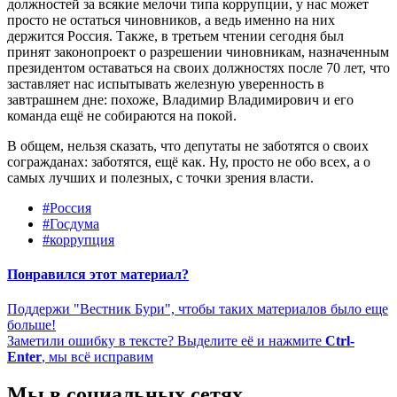
должностей за всякие мелочи типа коррупции, у нас может
просто не остаться чиновников, а ведь именно на них
держится Россия. Также, в третьем чтении сегодня был
принят законопроект о разрешении чиновникам, назначенным
президентом оставаться на своих должностях после 70 лет, что
заставляет нас испытывать железную уверенность в
завтрашнем дне: похоже, Владимир Владимирович и его
команда ещё не собираются на покой.
В общем, нельзя сказать, что депутаты не заботятся о своих
согражданах: заботятся, ещё как. Ну, просто не обо всех, а о
самых лучших и полезных, с точки зрения власти.
#Россия
#Госдума
#коррупция
Понравился этот материал?
Поддержи "Вестник Бури", чтобы таких материалов было еще
больше!
Заметили ошибку в тексте? Выделите её и нажмите
Ctrl-
Enter
, мы всё исправим
Мы в социальных сетях