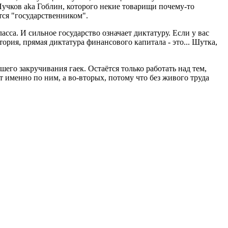
учков aka Гоблин, которого некие товарищи почему-то
тся "государственником".
сса. И сильное государство означает диктатуру. Если у вас
ория, прямая диктатура финансового капитала - это... Шутка,
шего закручивания гаек. Остаётся только работать над тем,
т именно по ним, а во-вторых, потому что без живого труда