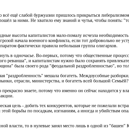
 всё ещё слабой буржуазии пришлось прикрыться либерализмом,
пошёл за ними. Не хватило ему знаний и чутья, чтобы понять: "
ндные высоты капиталистов мало-помалу исчезла необходимость 
грозой начала военного конфликта, если тот добровольно не уст
паратом фактически правила небольшая группа олигархов.
чезнуть в одночасье. Во-первых, потому что общественные проц
сного реванша", и капиталистам нужно было сохранять привлекат
щина" была своего рода "феодальной раздробленностью", но тол
мая "раздробленность" мешала богатеть. Междоусобные разборки, 
рынки, отрасли, министерства, и богатеть всей большой Семьёй?
 прекрасно знаете, потому что именно он сейчас находится у вл
 акции.
еская цель - добить тех конкурентов, которые не пожелали встр
 этой борьбы по посадкам, изгнаниям, а иногда и убийствам опа
ной власти, то в нулевые занял место лишь в одной из "башен"