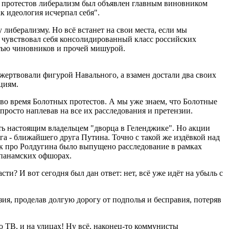
ых протестов либерализм был объявлен главным виновником
ак идеология исчерпал себя".
либерализму. Но всё встанет на свои места, если мы
 чувствовал себя консолидированный класс российских
стью чиновников и прочей мишурой.
жертвовали фигурой Навального, а взамен достали два своих
циям.
 во время Болотных протестов. А мы уже знаем, что Болотные
просто наплевав на все их расследования и претензии.
вать настоящим владельцем "дворца в Геленджике". Но акции
га - ближайшего друга Путина. Точно с такой же издёвкой над
ак про Ролдугина было выпущено расследование в рамках
 панамских офшорах.
и? И вот сегодня был дан ответ: нет, всё уже идёт на убыль с
зия, проделав долгую дорогу от подполья и бесправия, потеряв
о ТВ, и на улицах! Ну всё, наконец-то коммунисты