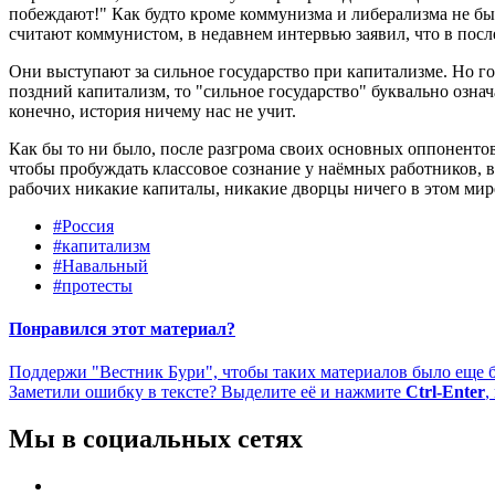
побеждают!" Как будто кроме коммунизма и либерализма не бы
считают коммунистом, в недавнем интервью заявил, что в посл
Они выступают за сильное государство при капитализме. Но гос
поздний капитализм, то "сильное государство" буквально означ
конечно, история ничему нас не учит.
Как бы то ни было, после разгрома своих основных оппонентов 
чтобы пробуждать классовое сознание у наёмных работников, в
рабочих никакие капиталы, никакие дворцы ничего в этом мире
#Россия
#капитализм
#Навальный
#протесты
Понравился этот материал?
Поддержи "Вестник Бури", чтобы таких материалов было еще 
Заметили ошибку в тексте? Выделите её и нажмите
Ctrl-Enter
,
Мы в социальных сетях