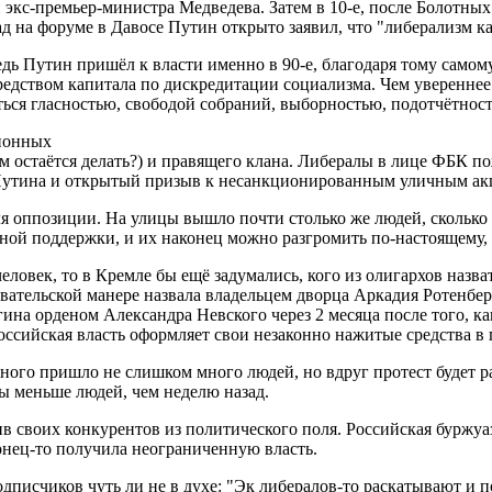
 и экс-премьер-министра Медведева. Затем в 10-е, после Болотн
зад на форуме в Давосе Путин открыто заявил, что "либерализм к
ь Путин пришёл к власти именно в 90-е, благодаря тому самому 
едством капитала по дискредитации социализма. Чем увереннее
ься гласностью, свободой собраний, выборностью, подотчётно
ционных
 остаётся делать?) и правящего клана. Либералы в лице ФБК по
 Путина и открытый призыв к несанкционированным уличным ак
ля оппозиции. На улицы вышло почти столько же людей, сколько
зной поддержки, и их наконец можно разгромить по-настоящему, 
человек, то в Кремле бы ещё задумались, кого из олигархов наз
евательской манере назвала владельцем дворца Аркадия Ротенбер
ина орденом Александра Невского через 2 месяца после того, к
российская власть оформляет свои незаконно нажитые средства в
ого пришло не слишком много людей, но вдруг протест будет раст
ы меньше людей, чем неделю назад.
ив своих конкурентов из политического поля. Российская буржуа
онец-то получила неограниченную власть.
дписчиков чуть ли не в духе: "Эк либералов-то раскатывают и п