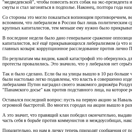
"медведевской", чтобы повесить всех собак на экс-президента
смуты и стал загоняться в подполье. Наконец, полтора года на
Со стороны это могло показаться вопиющим противоречием, вед
вспомним, что либерализм в России был лишь политическим ср
крупных капиталистов, тем меньше ему нужно было прикрыват
В последние недели было дано генеральное сражение оппози
капиталистов, всё ещё прикрывающихся либерализмом (а что им
главных козыря: коррупционное расследование против лично
По результатам мы видим, какой катастрофой это обернулось д
протесты провалились. Это значило, что у либералов нет серьё
Так и было сделано. Если бы на улицы вышло в 10 раз больше 
были настолько легко подавлены, что власть в совершенно изд
либералами Путин наградил своего знакомого дирижёра Ролдуг
"Панамского досье" как против подставного лица, на которое 
Оставался последний вопрос: пусть на первую акцию за Навальн
огромной быстротой. Во многих городах на акции вышло в раз
А это значит, что правящий клан победил окончательно, выдав
часть себя в борьбе против коммунистов и междоусобицах, нак
Поразительно, но нам в личку теперь приходят сообщения от по