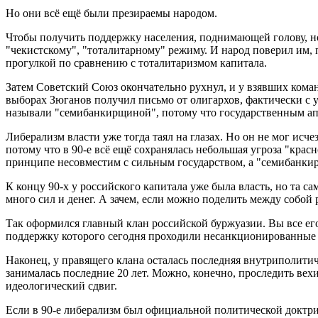
Но они всё ещё были презираемы народом.
Чтобы получить поддержку населения, поднимающей голову, но
"чекистскому", "тоталитарному" режиму. И народ поверил им, 
прогулкой по сравнению с тоталитаризмом капитала.
Затем Советский Союз окончательно рухнул, и у взявших кома
выборах Зюганов получил письмо от олигархов, фактически с у
называли "семибанкирщиной", потому что государственным ап
Либерализм власти уже тогда таял на глазах. Но он не мог ис
потому что в 90-е всё ещё сохранялась небольшая угроза "кра
принципе несовместим с сильным государством, а "семибанкир
К концу 90-х у российского капитала уже была власть, но та са
много сил и денег. А зачем, если можно поделить между собой 
Так оформился главный клан российской буржуазии. Вы все его
поддержку которого сегодня проходили несанкционированные
Наконец, у правящего клана осталась последняя внутриполитич
занималась последние 20 лет. Можно, конечно, проследить вехи
идеологический сдвиг.
Если в 90-е либерализм был официальной политической доктри