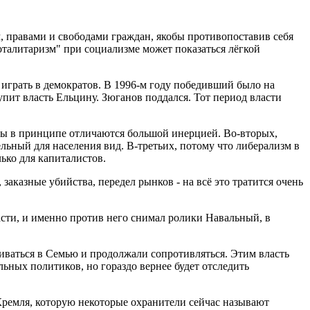
 правами и свободами граждан, якобы противопоставив себя
тоталитаризм" при социализме может показаться лёгкой
играть в демократов. В 1996-м году победивший было на
упит власть Ельцину. Зюганов поддался. Тот период власти
ессы в принципе отличаются большой инерцией. Во-вторых,
ельный для населения вид. В-третьих, потому что либерализм в
ько для капиталистов.
заказные убийства, передел рынков - на всё это тратится очень
асти, и именно против него снимал ролики Навальный, в
аиваться в Семью и продолжали сопротивляться. Этим власть
льных политиков, но гораздо вернее будет отследить
 Кремля, которую некоторые охранители сейчас называют