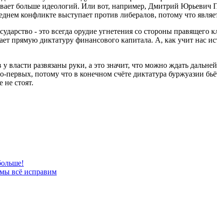
вает больше идеологий. Или вот, например, Дмитрий Юрьевич П
еднем конфликте выступает против либералов, потому что являе
ударство - это всегда орудие угнетения со стороны правящего кла
ает прямую диктатуру финансового капитала. А, как учит нас ист
у власти развязаны руки, а это значит, что можно ждать дальней
о-первых, потому что в конечном счёте диктатура буржуазии бьё
 не стоят.
больше!
 мы всё исправим