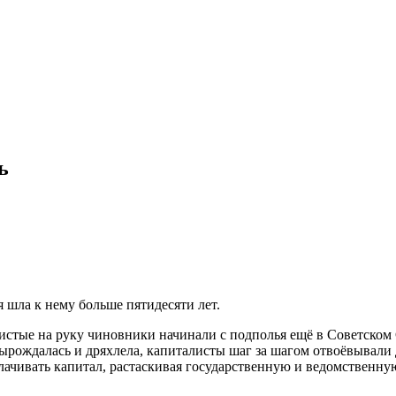
ь
 шла к нему больше пятидесяти лет.
стые на руку чиновники начинали с подполья ещё в Советском 
ырождалась и дряхлела, капиталисты шаг за шагом отвоёвывали д
олачивать капитал, растаскивая государственную и ведомственну