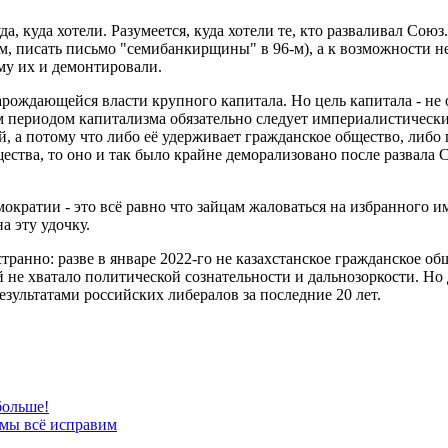
а, куда хотели. Разумеется, куда хотели те, кто разваливал Сою
м, писать письмо "семибанкирщины" в 96-м), а к возможности н
му их и демонтировали.
арождающейся власти крупного капитала. Но цель капитала - не 
м периодом капитализма обязательно следует империалистический
 а потому что либо её удерживает гражданское общество, либо п
щества, то оно и так было крайне деморализовано после развала
кратии - это всё равно что зайцам жаловаться на избранного им
а эту удочку.
транно: разве в январе 2022-го не казахстанское гражданское 
й не хватало политической сознательности и дальнозоркости. Но
зультатами российских либералов за последние 20 лет.
больше!
 мы всё исправим