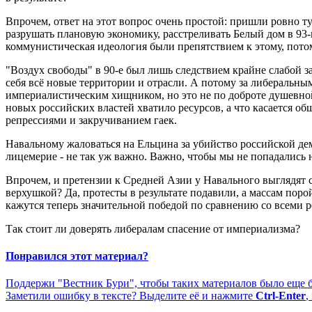
Впрочем, ответ на этот вопрос очень простой: пришли ровно туд
разрушать плановую экономику, расстреливать Белый дом в 93-
коммунистическая идеология были препятствием к этому, пото
"Воздух свободы" в 90-е был лишь следствием крайне слабой з
себя всё новые территории и отрасли. А потому за либеральны
империалистическим хищником, но это не по доброте душевной,
новых российских властей хватило ресурсов, а что касается об
репрессиями и закручиванием гаек.
Навальному жаловаться на Ельцина за убийство российской демо
лицемерие - не так уж важно. Важно, чтобы мы не попадались н
Впрочем, и претензии к Средней Азии у Навального выглядят с
верхушкой? Да, протесты в результате подавили, а массам поро
кажутся теперь значительной победой по сравнению со всеми ре
Так стоит ли доверять либералам спасение от империализма?
Понравился этот материал?
Поддержи "Вестник Бури", чтобы таких материалов было еще 
Заметили ошибку в тексте? Выделите её и нажмите
Ctrl-Enter
,