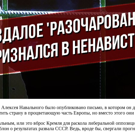
и Алексея Навального было опубликовано письмо, в котором он 
атить страну в процветающую часть Европы, но вместо этого он
ьным, или это вброс Кремля для раскола либеральной оппозиции
лон о результатах развала СССР. Ведь, вроде бы, свергали про