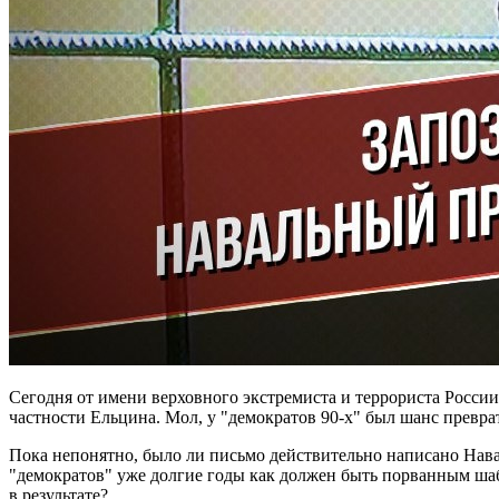
Сегодня от имени верховного экстремиста и террориста Росси
частности Ельцина. Мол, у "демократов 90-х" был шанс превр
Пока непонятно, было ли письмо действительно написано Навал
"демократов" уже долгие годы как должен быть порванным шаб
в результате?