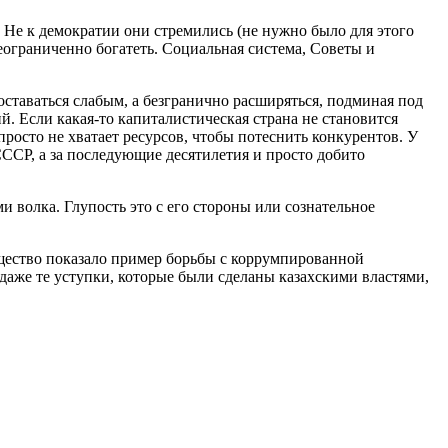
з. Не к демократии они стремились (не нужно было для этого
еограниченно богатеть. Социальная система, Советы и
оставаться слабым, а безгранично расширяться, подминая под
. Если какая-то капиталистическая страна не становится
росто не хватает ресурсов, чтобы потеснить конкурентов. У
 СССР, а за последующие десятилетия и просто добито
и волка. Глупость это с его стороны или сознательное
общество показало пример борьбы с коррумпированной
 даже те уступки, которые были сделаны казахскими властями,