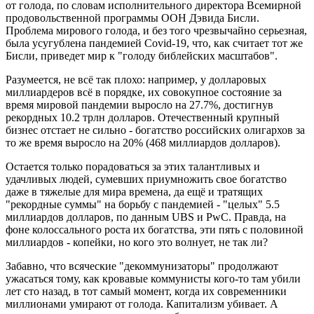
от голода, по словам исполнительного директора Всемирной
продовольственной программы ООН Дэвида Бисли.
Проблема мирового голода, и без того чрезвычайно серьезная,
была усугублена пандемией Covid-19, что, как считает тот же
Бисли, приведет мир к "голоду библейских масштабов".
Разумеется, не всё так плохо: например, у долларовых
миллиардеров всё в порядке, их совокупное состояние за
время мировой пандемии выросло на 27.7%, достигнув
рекордных 10.2 трлн долларов. Отечественный крупный
бизнес отстает не сильно - богатство российских олигархов за
то же время выросло на 20% (468 миллиардов долларов).
Остается только порадоваться за этих талантливых и
удачливых людей, сумевших приумножить свое богатство
даже в тяжелые для мира времена, да ещё и тратящих
"рекордные суммы" на борьбу с пандемией - "целых" 5.5
миллиардов долларов, по данным UBS и PwC. Правда, на
фоне колоссального роста их богатства, эти пять с половиной
миллиардов - копейки, но кого это волнует, не так ли?
Забавно, что всяческие "декоммунизаторы" продолжают
ужасаться тому, как кровавые коммунисты кого-то там убили
лет сто назад, в тот самый момент, когда их современники
миллионами умирают от голода. Капитализм убивает. А