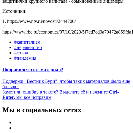
защитнички крупного капитала - обыкновенные лицемеры.
Источники:
1. https://www.ntv.ru/novosti/2444700/
2.
https://www.rbc.ru/economics/07/10/2020/5f7cd7ed9a79472a859fda
#капитализм
#неравенство
#голод
#пандемия
Понравился этот материал?
Поддержи "Вестник Бури", чтобы таких материалов было еще
больше!
Заметили ошибку в тексте? Выделите её и нажмите
Ctrl-
Enter
, мы всё исправим
Мы в социальных сетях