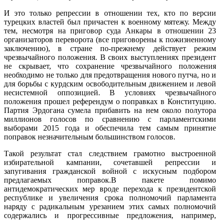
И это только репрессии в отношении тех, кто по версии
турецких властей был причастен к военному мятежу. Между
тем, несмотря на приговор суда Анкары в отношении 23
организаторов переворота (все приговорены к пожизненному
заключению), в стране по-прежнему действует режим
чрезвычайного положения. В своих выступлениях президент
не скрывает, что сохранение чрезвычайного положения
необходимо не только для предотвращения нового путча, но и
для борьбы с курдским освободительным движением и левой
несистемной оппозицией. В условиях чрезвычайного
положения прошел референдум о поправках в Конституцию.
Партия Эрдогана сумела прибавить на нем около полутора
миллионов голосов по сравнению с парламентскими
выборами 2015 года и обеспечила тем самым принятие
поправок незначительным большинством голосов.
Такой результат стал следствием грамотно выстроенной
избирательной кампании, сочетавшей репрессии и
запугивания гражданской войной с искусным подбором
предлагаемых поправок.
В пакете помимо
антидемократических мер вроде перехода к президентской
республике и увеличения срока полномочий парламента
наряду с радикальным урезанием этих самых полномочий
содержались и прогрессивные предложения, например,