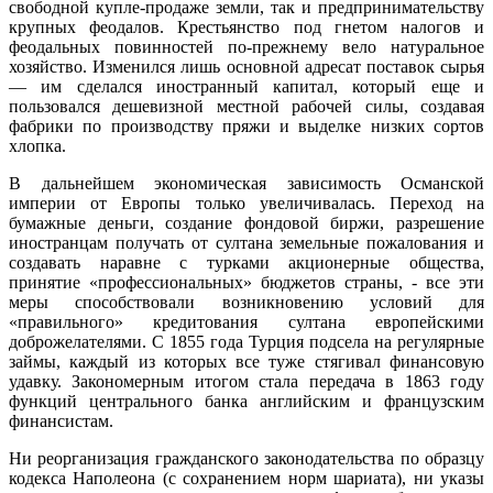
свободной купле-продаже земли, так и предпринимательству
крупных феодалов. Крестьянство под гнетом налогов и
феодальных повинностей по-прежнему вело натуральное
хозяйство. Изменился лишь основной адресат поставок сырья
— им сделался иностранный капитал, который еще и
пользовался дешевизной местной рабочей силы, создавая
фабрики по производству пряжи и выделке низких сортов
хлопка.
В дальнейшем экономическая зависимость Османской
империи от Европы только увеличивалась. Переход на
бумажные деньги, создание фондовой биржи, разрешение
иностранцам получать от султана земельные пожалования и
создавать наравне с турками акционерные общества,
принятие «профессиональных» бюджетов страны, - все эти
меры способствовали возникновению условий для
«правильного» кредитования султана европейскими
доброжелателями. С 1855 года Турция подсела на регулярные
займы, каждый из которых все туже стягивал финансовую
удавку. Закономерным итогом стала передача в 1863 году
функций центрального банка английским и французским
финансистам.
Ни реорганизация гражданского законодательства по образцу
кодекса Наполеона (с сохранением норм шариата), ни указы