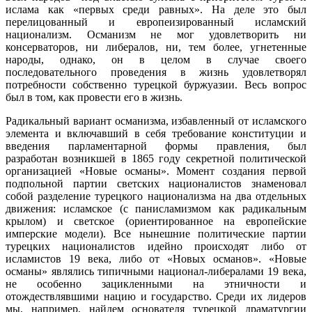
ислама как «первых среди равных». На деле это был
перелицованный и европеизированный исламский
национализм. Османизм не мог удовлетворить ни
консерваторов, ни либералов, ни, тем более, угнетенные
народы, однако, он в целом в случае своего
последовательного проведения в жизнь удовлетворял
потребности собственно турецкой буржуазии. Весь вопрос
был в том, как провести его в жизнь.
Радикальный вариант османизма, избавленный от исламского
элемента и включавший в себя требование конституции и
введения парламентарной формы правления, был
разработан
возникшей в 1865 году секретной политической
организацией «Новые османы». Момент создания первой
подпольной партии светских националистов знаменовал
собой разделение турецкого национализма на два отдельных
движения: исламское (с панисламизмом как радикальным
крылом) и светское (ориентированное на европейские
имперские модели). Все нынешние политические партии
турецких националистов идейно происходят либо от
исламистов 19 века, либо от «Новых османов». «Новые
османы» являлись типичными национал-либералами 19 века,
не особенно зацикленными на этничности и
отождествлявшими нацию и государство. Среди их лидеров
мы, например, найдем основателя турецкой драматургии