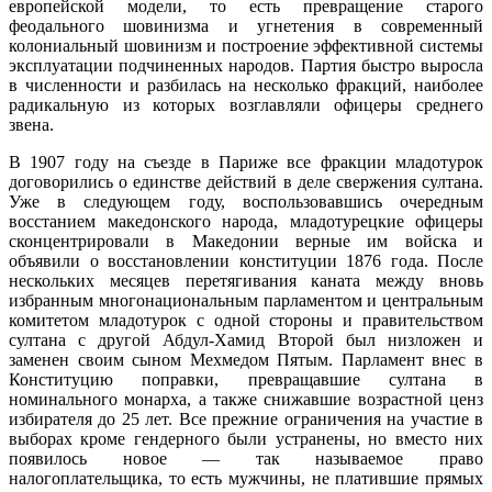
европейской модели, то есть превращение старого
феодального шовинизма и угнетения в современный
колониальный шовинизм и построение эффективной системы
эксплуатации подчиненных народов. Партия быстро выросла
в численности и разбилась на несколько фракций, наиболее
радикальную из которых возглавляли офицеры среднего
звена.
В 1907 году на съезде в Париже все фракции младотурок
договорились о единстве действий в деле свержения султана.
Уже в следующем году, воспользовавшись очередным
восстанием македонского народа, младотурецкие офицеры
сконцентрировали в Македонии верные им войска и
объявили о восстановлении конституции 1876 года. После
нескольких месяцев перетягивания каната между вновь
избранным многонациональным парламентом и центральным
комитетом младотурок с одной стороны и правительством
султана с другой Абдул-Хамид Второй был низложен и
заменен своим сыном Мехмедом Пятым. Парламент внес в
Конституцию поправки, превращавшие султана в
номинального монарха, а также снижавшие возрастной ценз
избирателя до 25 лет. Все прежние ограничения на участие в
выборах кроме гендерного были устранены, но вместо них
появилось новое — так называемое право
налогоплательщика, то есть мужчины, не платившие прямых