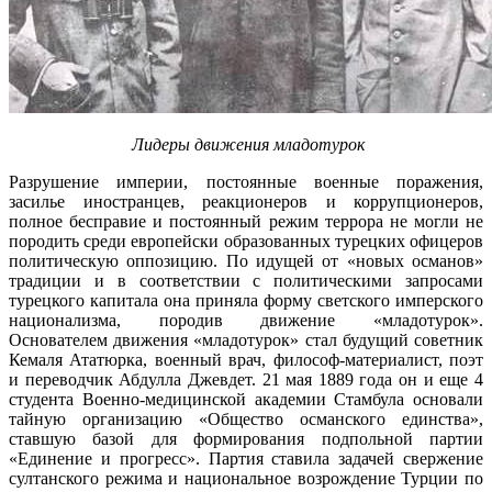
Лидеры движения младотурок
Разрушение империи, постоянные военные поражения,
засилье иностранцев, реакционеров и коррупционеров,
полное бесправие и постоянный режим террора не могли не
породить среди европейски образованных турецких офицеров
политическую оппозицию. По идущей от «новых османов»
традиции и в соответствии с политическими запросами
турецкого капитала она приняла форму светского имперского
национализма, породив движение «младотурок».
Основателем движения «младотурок» стал будущий советник
Кемаля Ататюрка, военный врач, философ-материалист, поэт
и переводчик Абдулла Джевдет. 21 мая 1889 года он и еще 4
студента Военно-медицинской академии Стамбула основали
тайную организацию «Общество османского единства»,
ставшую базой для формирования подпольной партии
«Единение и прогресс». Партия ставила задачей свержение
султанского режима и национальное возрождение Турции по