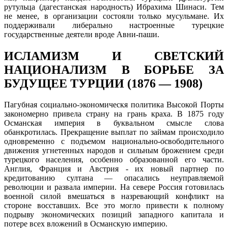
рутульца (дагестанская народность) Ибрахима Шинаси. Тем
не менее, в организации состояли только мусульмане. Их
поддерживали либерально настроенные турецкие
государственные деятели вроде Авни-паши.
ИСЛАМИЗМ И СВЕТСКИЙ
НАЦИОНАЛИЗМ В БОРЬБЕ ЗА
БУДУЩЕЕ ТУРЦИИ (1876 — 1908)
Пагубная социально-экономическя политика Высокой Порты
закономерно привела страну на грань краха. В 1875 году
Османская империя в буквальном смысле слова
обанкротилась. Прекращение выплат по займам происходило
одновременно с подъемом национально-освободительного
движения угнетенных народов и сильным брожением среди
турецкого населения, особенно образованной его части.
Англия, Франция и Австрия - их новый партнер по
кредитованию султана — опасались неуправляемой
революции и развала империи. На севере Россия готовилась
военной силой вмешаться в назревающий конфликт на
стороне восставших. Все это могло привести к полному
подрыву экономических позиций западного капитала и
потере всех вложений в Османскую империю.