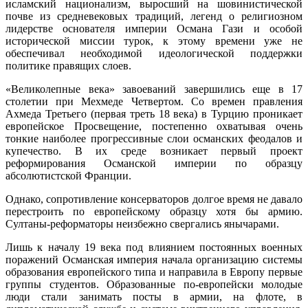
исламский национализм, выросший на шовинистической
почве из средневековых традиций, легенд о религиозном
лидерстве основателя империи Османа Гази и особой
исторической миссии турок, к этому времени уже не
обеспечивал необходимой идеологической поддержки
политике правящих слоев.
«Великолепные века» завоеваний завершились еще в 17
столетии при Мехмеде Четвертом. Со времен правления
Ахмеда Третьего (первая треть 18 века) в Турцию проникает
европейское Просвещение, постепенно охватывая очень
тонкие наиболее прогрессивные слои османских феодалов и
купечество. В их среде возникает первый проект
реформирования Османской империи по образцу
абсолютистской Франции.
Однако, сопротивление консерваторов долгое время не давало
перестроить по европейскому образцу хотя бы армию.
Султаны-реформаторы неизбежно свергались янычарами.
Лишь к началу 19 века под влиянием постоянных военных
поражений Османская империя начала организацию системы
образования европейского типа и направила в Европу первые
группы студентов. Образованные по-европейски молодые
люди стали занимать посты в армии, на флоте, в