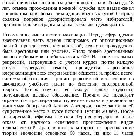
снижение возрастного ценза для кандидата на выборах до 18
лет, отмена прохождения военной службы для выдвижения
кандидатом на выборах, ликвидация военных судов. Сборная
солянка поправок дезориентировала часть избирателей,
принявших пакет Эрдогана за шаг к большей демократии.
Несомненно, имели место и махинации. Перед референдумом
значительная часть членов избиркомов от оппозиционных
партий, прежде всего, кемалистской, левых и прокурдских,
была арестована или уволена. Число только арестованных
членов избиркомов приближается к 600. На фоне тотальных
репрессий, затронувших с учетом курдов почти каждую
сотую турецкую семью, проводится агрессивная
клерикализация всех сторон жизни общества и, прежде всего,
системы образования. Принято решение об исключении из
школьного учебного плана по биологии эволюционной
теории. Теперь изучить ее смогут только студенты,
получающие высшее образование. Прочим же предстоит
ограничиться расширенным изучением ислама и урезанной до
минимума биографией Кемаля Ататюрка, ранее занимавшей
существенное место в курсе истории Турции 20 века. После
планируемой реформы светская Турция опередит в плане
отказа от научного освещения происхождения видов
теократический Иран, в школах которого на преподавание
теории эволюции отводится 60 часов, из них 11 часов