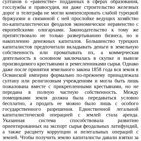
султанов о «равенстве» подданных в сферах образования,
госслужбы и правосудия, ни даже строительство железных
дорог и телеграфа не могли компенсировать слабой турецкой
буржуазии и связанной с ней прослойке ведущих хозяйство
по-капиталистически феодалов экономическое неравенство с
европейскими олигархами. Законодательство к тому же
препятствовало не только развертыванию бизнеса, но и
накоплению денежных капиталов. Большинство турецких
капиталистов предпочитали вкладывать деньги в земельную
собственность или проматывать их, а коммерческая
деятельность в основном заключалась в скупке и вывозе
производимого крестьянами и ремесленниками сырья. Однако
даже после принятия земельного закона 1858 года вся земля в
Османской империи формально по-прежнему принадлежала
султану или религиозным учреждениям и могла быть лишь
пожалована вместе с прикрепленными крестьянами, но не
передана в полную частную собственность. Между
помещиками земля должна была передаваться условно
бесплатно, а продать ее можно было лишь с особого
государственного разрешения. Единственной легальной
капиталистической операцией с землей стала аренда.
Указанная система способствовала развитию
ориентированных на экспорт сырья феодальных латифундий,
а также расцвету коррупции и нелегальных операций с
землей. Чтобы получить землю капиталисты давали взятки за