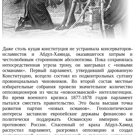
Даже столь куцая конституция не устраивала консерваторов-
исламистов и Абдул-Хамида, оказавшегося хитрым и
честолюбивым сторонником абсолютизма. Пока сохранялась
непосредственная угроза трону, он заигрывал с «новыми
османами». Первый парламент, утвердивший дарованную
Конституцию, всецело состоял из подконтрольных султану
провинциальных чиновников. Во второй состав местные
избирательные собрания провели значительное количество
оппозиционеров из числа «новоосманской» интеллигенции.
Во время военного кризиса 1877-1878 годов парламент
пытался сместить правительство. Это была высшая точка
развития партии «новых османов». Геополитические
интересы заставили европейские державы финансово и
политически поддержать Османскую империю как
противовес России. Спасенный от краха Абдул-Хамид
распустил парламент, разгромил оппозицию и создал