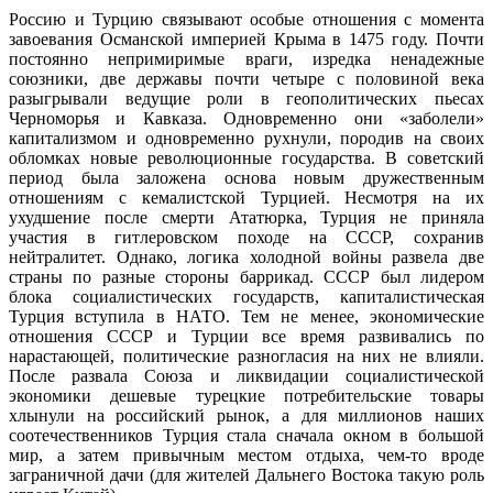
Россию и Турцию связывают особые отношения с момента
завоевания Османской империей Крыма в 1475 году. Почти
постоянно непримиримые враги, изредка ненадежные
союзники, две державы почти четыре с половиной века
разыгрывали ведущие роли в геополитических пьесах
Черноморья и Кавказа. Одновременно они «заболели»
капитализмом и одновременно рухнули, породив на своих
обломках новые революционные государства. В советский
период была заложена основа новым дружественным
отношениям с кемалистской Турцией. Несмотря на их
ухудшение после смерти Ататюрка, Турция не приняла
участия в гитлеровском походе на СССР, сохранив
нейтралитет. Однако, логика холодной войны развела две
страны по разные стороны баррикад. СССР был лидером
блока социалистических государств, капиталистическая
Турция вступила в НАТО. Тем не менее, экономические
отношения СССР и Турции все время развивались по
нарастающей, политические разногласия на них не влияли.
После развала Союза и ликвидации социалистической
экономики дешевые турецкие потребительские товары
хлынули на российский рынок, а для миллионов наших
соотечественников Турция стала сначала окном в большой
мир, а затем привычным местом отдыха, чем-то вроде
заграничной дачи (для жителей Дальнего Востока такую роль