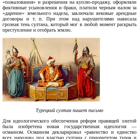
«пожалования» и разрешения на куплю-продажу, оформляли
фиктивные усыновления и браки, платили черным налом за
«дарение» земельного надела, заключали вековые арендные
договоры и т. п. При этом над нарушителями нависала
грозная тень султана, который мог в любой момент раскрыть
преступление и отобрать землю.
Турецкий султан пишет письмо
Для идеологического обеспечения реформ правящей элитой
была изобретена новая государственная идеология —
османизм. Османизм декларировал «равенство и единство
всех народов» под властью султана с приоритетом турок и