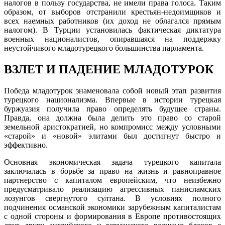
налогов в пользу государства, не имели права голоса. Таким
образом, от выборов отстранили крестьян-недоимщиков и
всех наемных работников (их доход не облагался прямым
налогом). В Турции установилась фактическая диктатура
военных националистов, опиравшаяся на поддержку
неустойчивого младотурецкого большинства парламента.
ВЗЛЕТ И ПАДЕНИЕ МЛАДОТУРОК
Победа младотурок знаменовала собой новый этап развития
турецкого национализма. Впервые в истории турецкая
буржуазия получила право определять будущее страны.
Правда, она должна была делить это право со старой
земельной аристократией, но компромисс между условными
«старой» и «новой» элитами был достигнут быстро и
эффективно.
Основная экономическая задача турецкого капитала
заключалась в борьбе за право на жизнь и равноправное
партнерство с капиталом европейским, что неизбежно
предусматривало реализацию агрессивных панисламских
лозунгов свергнутого султана. В условиях полного
подчинения османской экономики зарубежным капиталистам
с одной стороны и формирования в Европе противостоящих