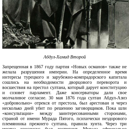
Абдул-Хамид Второй
Запрещенная в 1867 году партия «Новых османов» также не
желала разрушения империи. На определенное время
интересы турецкого и зарубежно-компрадорского капитала
сошлись на необходимости дворцового переворота и
восшествия на престол султана, который дарует конституцию
и созовет парламент. Даже консерваторы дали свое
молчаливое согласие. 30 мая 1876 года султан Абдул-Азиз
«добровольно» отрекся от престола, был арестован и через
несколько дней убит по решению заговорщиков. Пока шли
«консультации» между заинтересованными сторонами,
страной от имени Мурада Пятого, психически нездорового
племянника прежнего султана, правила хунта. Через три
месяца консенсус был достигнут. Мурада официально