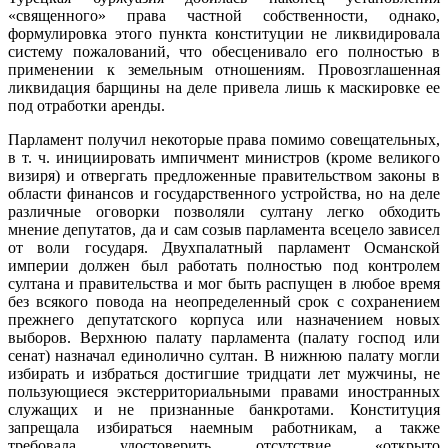
«священного» права частной собственности, однако,
формулировка этого пункта конституции не ликвидировала
систему
пожалований, что обесценивало его полностью в
применении к земельным отношениям. Провозглашенная
ликвидация барщины на деле привела лишь к маскировке ее
под отработки аренды.
Парламент получил некоторые права помимо совещательных,
в т. ч. инициировать импичмент министров (кроме великого
визиря) и отвергать предложенные правительством законы в
области финансов и государственного устройства, но на деле
различные оговорки позволяли султану легко обходить
мнение депутатов, да и сам созыв парламента всецело зависел
от воли государя. Двухпалатный парламент Османской
империи должен был работать полностью под контролем
султана и правительства и мог быть распущен в любое время
без всякого повода на неопределенный срок с сохранением
прежнего депутатского корпуса или назначением новых
выборов. Верхнюю палату парламента (палату господ или
сенат) назначал единолично султан. В нижнюю палату могли
избирать и избраться достигшие тридцати лет мужчины, не
пользующиеся экстерриториальными правами иностранных
служащих и не признанные банкротами. Конституция
запрещала избираться наемным работникам, а также
требовала удостоверить отсутствие «открыто