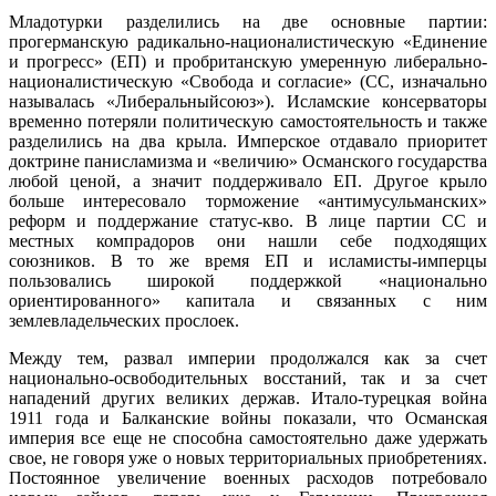
Младотурки разделились на две основные партии:
прогерманскую радикально-националистическую «Единение
и прогресс» (ЕП) и пробританскую умеренную либерально-
националистическую «Свобода и согласие» (СС, изначально
называлась «Либеральный
союз»). Исламские консерваторы
временно потеряли политическую самостоятельность и также
разделились на два крыла. Имперское отдавало приоритет
доктрине панисламизма и «величию» Османского государства
любой ценой, а значит поддерживало ЕП. Другое крыло
больше интересовало торможение «антимусульманских»
реформ и поддержание статус-кво. В лице партии СС и
местных компрадоров они нашли себе подходящих
союзников. В то же время ЕП и исламисты-имперцы
пользовались широкой поддержкой «национально
ориентированного» капитала и связанных с ним
землевладельческих прослоек.
Между тем, развал империи продолжался как за счет
национально-освободительных восстаний, так и за счет
нападений других великих держав. Итало-турецкая война
1911 года и Балканские войны показали, что Османская
империя все еще не способна самостоятельно даже удержать
свое, не говоря уже о новых территориальных приобретениях.
Постоянное увеличение военных расходов потребовало