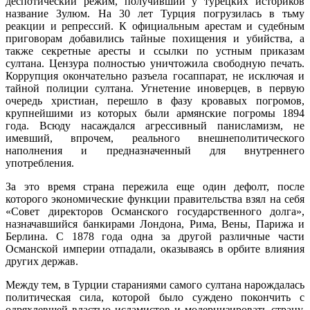
деспотический режим, получивший у турецких историков
название Зулюм. На 30 лет Турция погрузилась в тьму
реакции и репрессий. К официальным арестам и судебным
приговорам добавились тайные похищения и убийства, а
также секретные аресты и ссылки по устным приказам
султана. Цензура полностью уничтожила свободную печать.
Коррупция окончательно разъела госаппарат, не исключая и
тайной полиции султана. Угнетение иноверцев, в первую
очередь христиан, перешло в фазу кровавых погромов,
крупнейшими из которых были армянские погромы 1894
года. Всюду насаждался агрессивный панисламизм, не
имевший, впрочем, реального внешнеполитического
наполнения и предназначенный для внутреннего
употребления.
За это время страна пережила еще один дефолт, после
которого экономические функции правительства взял на себя
«Совет директоров Османского государственного долга»,
назначавшийся банкирами Лондона, Рима, Вены, Парижа и
Берлина. С 1878 года одна за другой различные части
Османской империи отпадали, оказываясь в орбите влияния
других держав.
Между тем, в Турции стараниями самого султана нарождалась
политическая сила, которой было суждено покончить с
одряхлевшей властью исламистов и модернизировать страну.