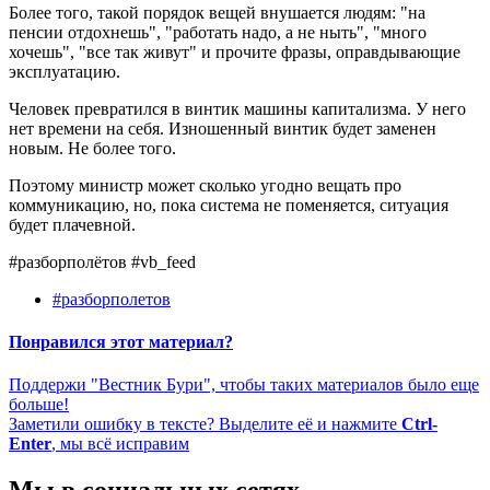
Более того, такой порядок вещей внушается людям: "на
пенсии отдохнешь", "работать надо, а не ныть", "много
хочешь", "все так живут" и прочите фразы, оправдывающие
эксплуатацию.
Человек превратился в винтик машины капитализма. У него
нет времени на себя. Изношенный винтик будет заменен
новым. Не более того.
Поэтому министр может сколько угодно вещать про
коммуникацию, но, пока система не поменяется, ситуация
будет плачевной.
#разборполётов #vb_feed
#разборполетов
Понравился этот материал?
Поддержи "Вестник Бури", чтобы таких материалов было еще
больше!
Заметили ошибку в тексте? Выделите её и нажмите
Ctrl-
Enter
, мы всё исправим