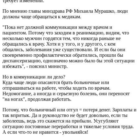
требует изменений.
По мнению главы минздрава РФ Михаила Мурашко, люди
должны чаще обращаться к медикам.
"Пока нет должной коммуникации между врачом и
пациентом. Потому что заходим в реанимацию, видим, что
несколько мужчин гордятся тем, что никогда раньше не
обращались к врачу. Хотя и у того, и у другого, с кем
общались, заболевания уже существовали. И если бы они
своевременно профилактически обратились, прошли бы
диспансеризацию, однозначно можно было бы этой ситуации
избежать", - пояснил министр.
Но в коммуникации ли дело?
Куда чаще люди опасаются брать больничные или
отпрашиваться на работе, чтобы ходить по врачам.
Недомогание, а иногда и серьезную болезнь, они переносят
"на ногах", продолжая работать.
Потому, что больничный или отгул = потеря денег. Зарплаты и
так впритык. Да и руководство не будет довольно, если ты
заболеешь, ведь это скажется на прибыли. Усугубляют
ситуацию постоянные переработки и тяжелые условия труда.
А если что-то не нравится - увольняйся!