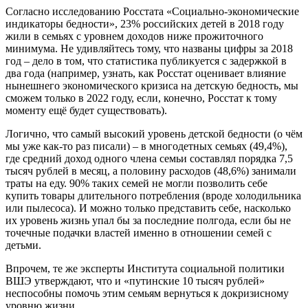
Согласно исследованию Росстата «Социально-экономические
индикаторы бедности», 23% российских детей в 2018 году
жили в семьях с уровнем доходов ниже прожиточного
минимума. Не удивляйтесь тому, что названы цифры за 2018
год – дело в том, что статистика публикуется с задержкой в
два года (например, узнать, как Росстат оценивает влияние
нынешнего экономического кризиса на детскую бедность, мы
сможем только в 2022 году, если, конечно, Росстат к тому
моменту ещё будет существовать).
Логично, что самый высокий уровень детской бедности (о чём
мы уже как-то раз писали) – в многодетных семьях (49,4%),
где средний доход одного члена семьи составлял порядка 7,5
тысяч рублей в месяц, а половину расходов (48,6%) занимали
траты на еду. 90% таких семей не могли позволить себе
купить товары длительного потребления (вроде холодильника
или пылесоса). И можно только представить себе, насколько
их уровень жизнь упал бы за последние полгода, если бы не
точечные подачки властей именно в отношении семей с
детьми.
Впрочем, те же эксперты Института социальной политики
ВШЭ утверждают, что и «путинские 10 тысяч рублей»
неспособны помочь этим семьям вернуться к докризисному
уровню жизни.