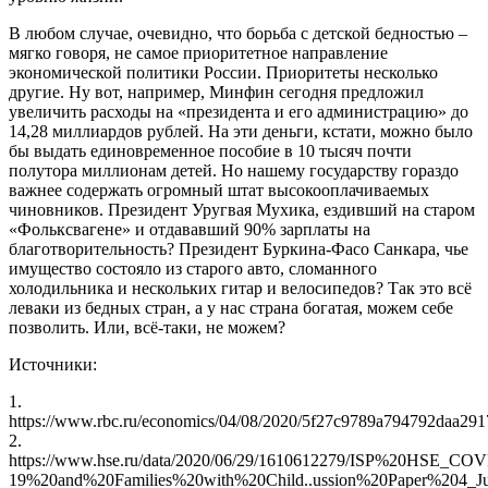
В любом случае, очевидно, что борьба с детской бедностью –
мягко говоря, не самое приоритетное направление
экономической политики России. Приоритеты несколько
другие. Ну вот, например, Минфин сегодня предложил
увеличить расходы на «президента и его администрацию» до
14,28 миллиардов рублей. На эти деньги, кстати, можно было
бы выдать единовременное пособие в 10 тысяч почти
полутора миллионам детей. Но нашему государству гораздо
важнее содержать огромный штат высокооплачиваемых
чиновников. Президент Уругвая Мухика, ездивший на старом
«Фольксвагене» и отдававший 90% зарплаты на
благотворительность? Президент Буркина-Фасо Санкара, чье
имущество состояло из старого авто, сломанного
холодильника и нескольких гитар и велосипедов? Так это всё
леваки из бедных стран, а у нас страна богатая, можем себе
позволить. Или, всё-таки, не можем?
Источники:
1.
https://www.rbc.ru/economics/04/08/2020/5f27c9789a794792daa291
2.
https://www.hse.ru/data/2020/06/29/1610612279/ISP%20HSE_COV
19%20and%20Families%20with%20Child..ussion%20Paper%204_