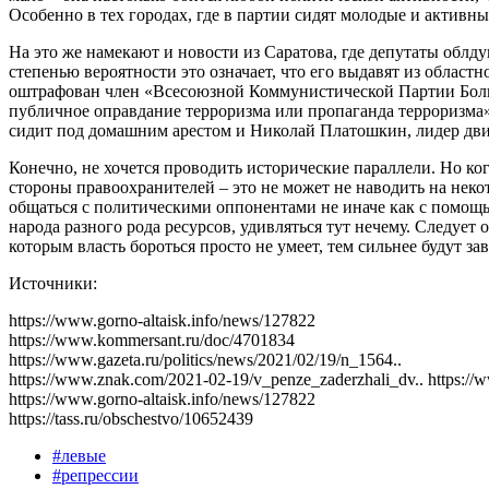
Особенно в тех городах, где в партии сидят молодые и активны
На это же намекают и новости из Саратова, где депутаты облд
степенью вероятности это означает, что его выдавят из област
оштрафован член «Всесоюзной Коммунистической Партии Боль
публичное оправдание терроризма или пропаганда терроризма»
сидит под домашним арестом и Николай Платошкин, лидер движе
Конечно, не хочется проводить исторические параллели. Но к
стороны правоохранителей – это не может не наводить на нек
общаться с политическими оппонентами не иначе как с помощью
народа разного рода ресурсов, удивляться тут нечему. Следует 
которым власть бороться просто не умеет, тем сильнее будут 
Источники:
https://www.gorno-altaisk.info/news/127822
https://www.kommersant.ru/doc/4701834
https://www.gazeta.ru/politics/news/2021/02/19/n_1564..
https://www.znak.com/2021-02-19/v_penze_zaderzhali_dv.. https:/
https://www.gorno-altaisk.info/news/127822
https://tass.ru/obschestvo/10652439
#левые
#репрессии