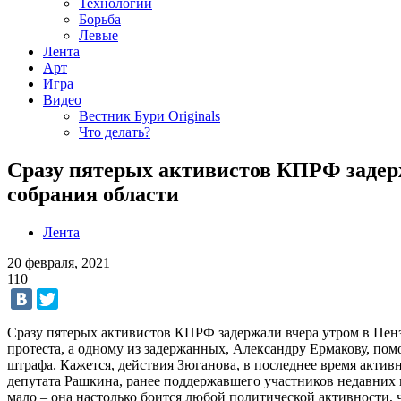
Технологии
Борьба
Левые
Лента
Арт
Игра
Видео
Вестник Бури Originals
Что делать?
Сразу пятерых активистов КПРФ задержа
собрания области
Лента
20 февраля, 2021
110
Сразу пятерых активистов КПРФ задержали вчера утром в Пензе
протеста, а одному из задержанных, Александру Ермакову, пом
штрафа. Кажется, действия Зюганова, в последнее время акти
депутата Рашкина, ранее поддержавшего участников недавних 
мало – она настолько боится любой политической активности,