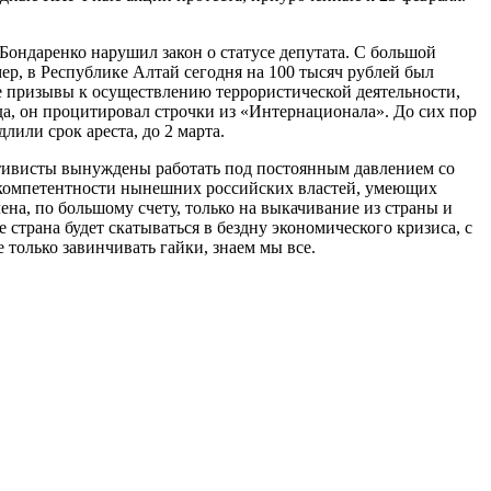
Бондаренко нарушил закон о статусе депутата. С большой
мер, в Республике Алтай сегодня на 100 тысяч рублей был
 призывы к осуществлению террористической деятельности,
да, он процитировал строчки из «Интернационала». До сих пор
или срок ареста, до 2 марта.
ктивисты вынуждены работать под постоянным давлением со
 некомпетентности нынешних российских властей, умеющих
на, по большому счету, только на выкачивание из страны и
 страна будет скатываться в бездну экономического кризиса, с
 только завинчивать гайки, знаем мы все.