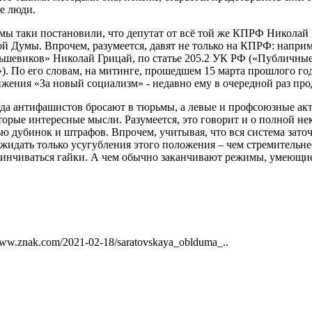
е люди.
умы таки постановили, что депутат от всё той же КПРФ Николай 
ной Думы. Впрочем, разумеется, давят не только на КПРФ: напри
шевиков» Николай Грицай, по статье 205.2 УК РФ («Публичные
). По его словам, на митинге, прошедшем 15 марта прошлого го
ния «За новый социализм» - недавно ему в очередной раз продл
огда антифашистов бросают в тюрьмы, а левые и профсоюзные а
оторые интересные мысли. Разумеется, это говорит и о полной
 дубинок и штрафов. Впрочем, учитывая, что вся система заточе
ожидать только усугубления этого положения – чем стремительнее
завинчиваться гайки. А чем обычно заканчивают режимы, умеющие
/www.znak.com/2021-02-18/saratovskaya_oblduma_..