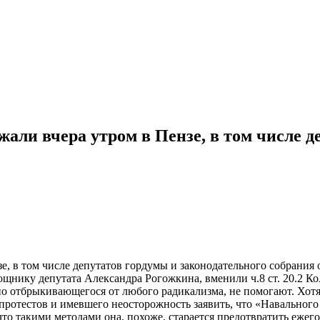
ли вчера утром в Пензе, в том числе д
, в том числе депутатов гордумы и законодательного собрания 
ощнику депутата Александра Рогожкина, вменили ч.8 ст. 20.2 Ко
вно отбрыкивающегося от любого радикализма, не помогают. Хот
протестов и имевшего неосторожность заявить, что «Навального
 что такими методами она, похоже, старается предотвратить еже