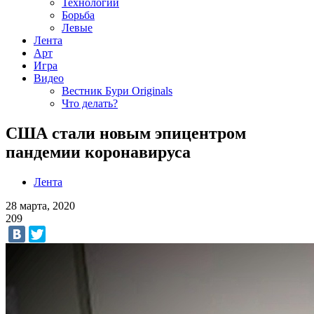
Технологии
Борьба
Левые
Лента
Арт
Игра
Видео
Вестник Бури Originals
Что делать?
США стали новым эпицентром
пандемии коронавируса
Лента
28 марта, 2020
209