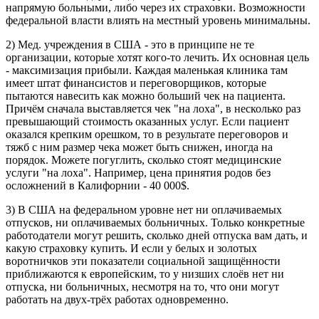
напрямую больными, либо через их страховки. Возможности
федеральной власти влиять на местный уровень минимальны.
2) Мед. учреждения в США - это в принципе не те
организации, которые хотят кого-то лечить. Их основная цель
- максимизация прибыли. Каждая маленькая клиника там
имеет штат финансистов и переговорщиков, которые
пытаются навесить как можно больший чек на пациента.
Причём сначала выставляется чек "на лоха", в несколько раз
превышающий стоимость оказанных услуг. Если пациент
оказался крепким орешком, то в результате переговоров и
тяжб с ним размер чека может быть снижен, иногда на
порядок. Можете погуглить, сколько стоят медицинские
услуги "на лоха". Например, цена принятия родов без
осложнений в Калифорнии - 40 000$.
3) В США на федеральном уровне нет ни оплачиваемых
отпусков, ни оплачиваемых больничных. Только конкретные
работодатели могут решить, сколько дней отпуска вам дать, и
какую страховку купить. И если у белых и золотых
воротничков эти показатели социальной защищённости
приближаются к европейским, то у низших слоёв нет ни
отпуска, ни больничных, несмотря на то, что они могут
работать на двух-трёх работах одновременно.