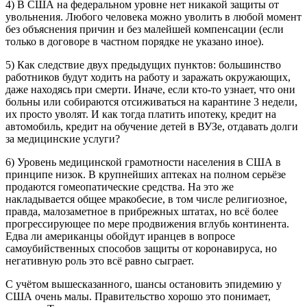
4) В США на федеральном уровне нет никакой защиты от
увольнения. Любого человека можно уволить в любой момент
без объяснения причин и без малейшей компенсации (если
только в договоре в частном порядке не указано иное).
5) Как следствие двух предыдущих пунктов: большинство
работников будут ходить на работу и заражать окружающих,
даже находясь при смерти. Иначе, если кто-то узнает, что они
больны или собираются отсиживаться на карантине 3 недели,
их просто уволят. И как тогда платить ипотеку, кредит на
автомобиль, кредит на обучение детей в ВУЗе, отдавать долги
за медицинские услуги?
6) Уровень медицинской грамотности населения в США в
принципе низок. В крупнейших аптеках на полном серьёзе
продаются гомеопатические средства. На это же
накладывается общее мракобесие, в том числе религиозное,
правда, малозаметное в прибрежных штатах, но всё более
прогрессирующее по мере продвижения вглубь континента.
Едва ли американцы обойдут иранцев в вопросе
самоубийственных способов защиты от коронавируса, но
негативную роль это всё равно сыграет.
С учётом вышесказанного, шансы остановить эпидемию у
США очень малы. Правительство хорошо это понимает,