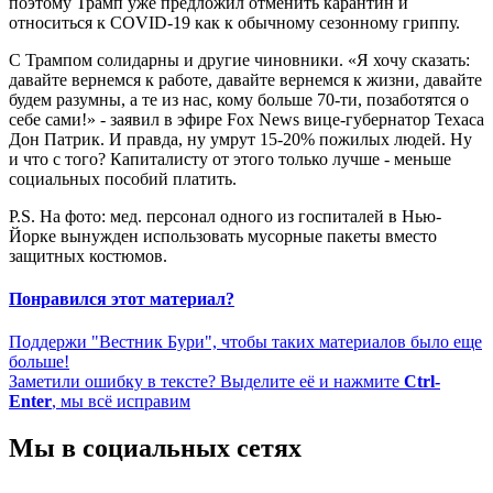
поэтому Трамп уже предложил отменить карантин и
относиться к COVID-19 как к обычному сезонному гриппу.
С Трампом солидарны и другие чиновники. «Я хочу сказать:
давайте вернемся к работе, давайте вернемся к жизни, давайте
будем разумны, а те из нас, кому больше 70-ти, позаботятся о
себе сами!» - заявил в эфире Fox News вице-губернатор Техаса
Дон Патрик. И правда, ну умрут 15-20% пожилых людей. Ну
и что с того? Капиталисту от этого только лучше - меньше
социальных пособий платить.
P.S. На фото: мед. персонал одного из госпиталей в Нью-
Йорке вынужден использовать мусорные пакеты вместо
защитных костюмов.
Понравился этот материал?
Поддержи "Вестник Бури", чтобы таких материалов было еще
больше!
Заметили ошибку в тексте? Выделите её и нажмите
Ctrl-
Enter
, мы всё исправим
Мы в социальных сетях