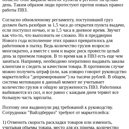
день. Таким образом люди протестуют против новых правил
работы ПВЗ.
Согласно обновленному регламенту, поступивший груз
должен быть разобран за 1,5 часа до открытия пункта выдачи,
если поступил ночью, и за 1,5 часа в дневное время. Звучит
как что-то, что выполнить не сложно. Но в преддверии
Нового года исполнение этих правил превратилось для
работников в пытку. Ведь количество грузов возросло
многократно, а вместе с ним и вырос риск провести целый
день за приемом товаров. В то время как в ПВЗ есть еще чем
заняться. Например, необходимо оперативно выдавать заказы
клиентам и следить за качеством товара. В противном случае
можно получить штраф (или, как изящно говорит руководство
маркетплейса "депримирование") на тысячи рублей. В общем,
система мотивации в данный момент не учитывает
количество грузов и общую загруженность ПВЗ. Работники
выбиваются из сил, и все равно с каждым днем теряют все
большую часть зарплаты.
Поэтому они выдвинули ряд требований к руководству.
Сотрудники "Вайлдберриз" требуют от маркетплейса:
1) Отменить скорость раскладки товаров или изменить,
учитывая объемы товара, место для их приема, количество