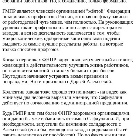
собрании работников. Но, к сожалению, только формально.
ГМПР является членской организацией "жёлтой" Федерации
независимых профсоюзов России, которая по факту зависит
от работодателей чуть менее, чем полностью. На руководящих
уровнях такие профсоюзы отлично ладят с директоратом
заводов, а вся их деятельность заключается в том, чтобы
микроскопические, одобренные капиталистами подачки
выдавать за самые лучшие результаты работы, на которые
только способен профсоюз.
Когда в первичках ФНПР вдруг появляется честный активист,
желающий в действительности улучшить жизнь работников,
он становится занозой в пятке у больших профбоссов.
Неугодных начинают устранять всеми правдами и
неправдами. Это и произошло с Дарьей Алексеевой.
Коллектив завода тоже хорошо это понимает - на видео как
минимум два человека выразили мнение, что Сафиуллин
действует по согласованию с администрацией предприятия.
Будь ГМПР или тем более ФНПР здоровыми организациями,
они давно бы уже избавились от самого Сафиуллина. И, при
необходимости, запустили бы кампанию солидарности с
Алексеевой (если бы руководство завода продолжило бы её
давить независимо от профбоссов). Но по факту мы видим