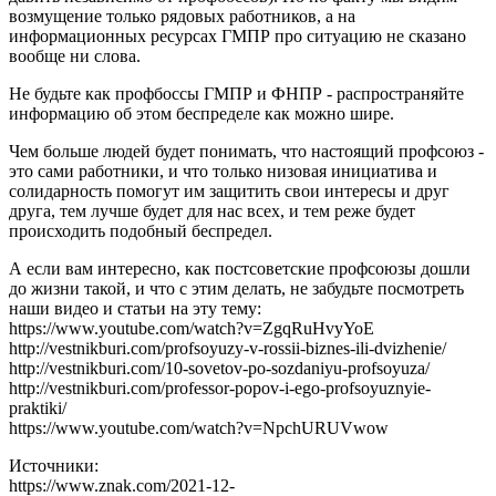
возмущение только рядовых работников, а на
информационных ресурсах ГМПР про ситуацию не сказано
вообще ни слова.
Не будьте как профбоссы ГМПР и ФНПР - распространяйте
информацию об этом беспределе как можно шире.
Чем больше людей будет понимать, что настоящий профсоюз -
это сами работники, и что только низовая инициатива и
солидарность помогут им защитить свои интересы и друг
друга, тем лучше будет для нас всех, и тем реже будет
происходить подобный беспредел.
А если вам интересно, как постсоветские профсоюзы дошли
до жизни такой, и что с этим делать, не забудьте посмотреть
наши видео и статьи на эту тему:
https://www.youtube.com/watch?v=ZgqRuHvyYoE
http://vestnikburi.com/profsoyuzy-v-rossii-biznes-ili-dvizhenie/
http://vestnikburi.com/10-sovetov-po-sozdaniyu-profsoyuza/
http://vestnikburi.com/professor-popov-i-ego-profsoyuznyie-
praktiki/
https://www.youtube.com/watch?v=NpchURUVwow
Источники:
https://www.znak.com/2021-12-