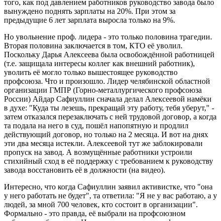
того, как под давлением работников руководство завода было
вынуждено поднять зарплаты на 20%. При этом за
предыдущие 6 лет зарплата выросла только на 9%.
Но увольнение проф. лидера - это только половина трагедии.
Вторая половина заключается в том, КТО её уволил.
Поскольку Дарья Алексеева была освобождённой работницей
(т.е. защищала интересы коллег как внешний работник),
уволить её могло только вышестоящее руководство
профсоюза. Что и произошло. Лидер челябинской областной
организации ГМПР (Горно-металлургического профсоюза
России) Айдар Сафиуллин сначала делал Алексеевой намёки
в духе: "Куда ты лезешь, прекращай эту работу, тебя уберут," -
затем отказался перезаключать с ней трудовой договор, а когда
та подала на него в суд, пошёл напопятную и продлил
действующий договор, но только на 2 месяца. И вот на днях
эти два месяца истекли. Алексеевой тут же заблокировали
пропуск на завод. А возмущённые работники устроили
стихийный сход в её поддержку с требованием к руководству
завода восстановить её в должности (на видео).
Интересно, что когда Сафиуллин заявил активистке, что "она
у него работать не будет", та ответила: "Я не у вас работаю, а у
людей, за мной 700 человек, кто состоит в организации".
Формально - это правда, её выбрали на профсоюзном