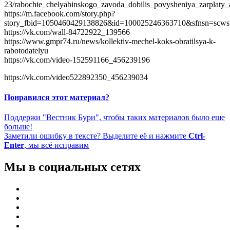
23/rabochie_chelyabinskogo_zavoda_dobilis_povysheniya_zarplaty_a
https://m.facebook.com/story.php?
story_fbid=1050460429138826&id=100025246363710&sfnsn=scw
https://vk.com/wall-84722922_139566
https://www.gmpr74.ru/news/kollektiv-mechel-koks-obratilsya-k-
rabotodatelyu
https://vk.com/video-152591166_456239196
https://vk.com/video522892350_456239034
Понравился этот материал?
Поддержи "Вестник Бури", чтобы таких материалов было еще
больше!
Заметили ошибку в тексте? Выделите её и нажмите
Ctrl-
Enter
, мы всё исправим
Мы в социальных сетях