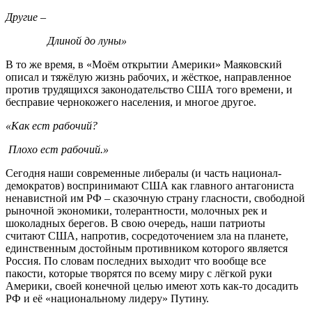
Другие –
Длиной до луны»
В то же время, в «Моём открытии Америки» Маяковский
описал и тяжёлую жизнь рабочих, и жёсткое, направленное
против трудящихся законодательство США того времени, и
бесправие чернокожего населения, и многое другое.
«Как ест рабочий?
Плохо ест рабочий.»
Сегодня наши современные либералы (и часть национал-
демократов) воспринимают США как главного антагониста
ненавистной им РФ – сказочную страну гласности, свободной
рыночной экономики, толерантности, молочных рек и
шоколадных берегов. В свою очередь, наши патриоты
считают США, напротив, сосредоточением зла на планете,
единственным достойным противником которого является
Россия. По словам последних выходит что вообще все
пакости, которые творятся по всему миру с лёгкой руки
Америки, своей конечной целью имеют хоть как-то досадить
РФ и её «национальному лидеру» Путину.