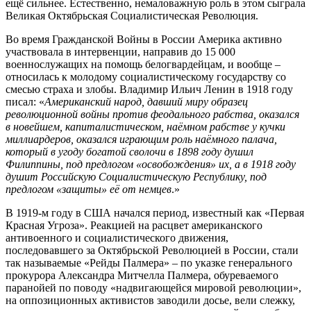
ещё сильнее. Естественно, немаловажную роль в этом сыграла
Великая Октябрьская Социалистическая Революция.
Во время Гражданской Войны в России Америка активно
участвовала в интервенции, направив до 15 000
военнослужащих на помощь белогвардейцам, и вообще –
относилась к молодому социалистическому государству со
смесью страха и злобы. Владимир Ильич Ленин в 1918 году
писал: «
Американский народ, давший миру образец
революционной войны против феодального рабства, оказался
в новейшем, капиталистическом, наёмном рабстве у кучки
миллиардеров, оказался играющим роль наёмного палача,
который в угоду богатой сволочи в 1898 году душил
Филиппины, под предлогом «освобождения» их, а в 1918 году
душит Российскую Социалистическую Республику, под
предлогом «защиты» её от немцев
.»
В 1919-м году в США начался период, известный как «Первая
Красная Угроза». Реакцией на расцвет американского
антивоенного и социалистического движения,
последовавшего за Октябрьской Революцией в России, стали
так называемые «Рейды Палмера» – по указке генерального
прокурора Александра Митчелла Палмера, обуреваемого
паранойей по поводу «надвигающейся мировой революции»,
на оппозиционных активистов заводили досье, вели слежку,