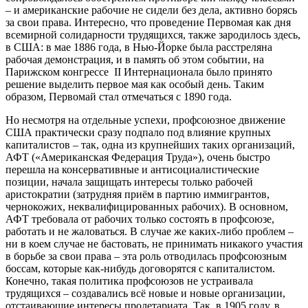
– и американские рабочие не сидели без дела, активно борясь
за свои права. Интересно, что проведение Первомая как дня
всемирной солидарности трудящихся, также зародилось здесь,
в США: в мае 1886 года, в Нью-Йорке была расстреляна
рабочая демонстрация, и в память об этом событии, на
Парижском конгрессе II Интернационала было принято
решение выделить первое мая как особый день. Таким
образом, Первомай стал отмечаться с 1890 года.
Но несмотря на отдельные успехи, профсоюзное движение
США практически сразу подпало под влияние крупных
капиталистов – так, одна из крупнейших таких организаций,
АФТ («Американская Федерация Труда»), очень быстро
перешла на консервативные и антисоциалистические
позиции, начала защищать интересы только рабочей
аристократии (затрудняя приём в партию иммигрантов,
чернокожих, неквалифицированных рабочих). В основном,
АФТ требовала от рабочих только состоять в профсоюзе,
работать и не жаловаться. В случае же каких-либо проблем –
ни в коем случае не бастовать, не принимать никакого участия
в борьбе за свои права – эта роль отводилась профсоюзным
боссам, которые как-нибудь договорятся с капиталистом.
Конечно, такая политика профсоюзов не устраивала
трудящихся – создавались всё новые и новые организации,
отстаивающие интересы пролетариата. Так, в 1905 году, в