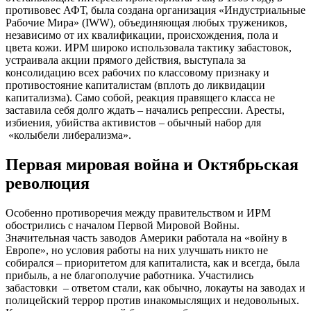
противовес АФТ, была создана организация «Индустриальные
Рабочие Мира» (IWW), объединяющая любых тружеников,
независимо от их квалификации, происхождения, пола и
цвета кожи. ИРМ широко использовала тактику забастовок,
устраивала акции прямого действия, выступала за
консолидацию всех рабочих по классовому признаку и
противостояние капиталистам (вплоть до ликвидации
капитализма). Само собой, реакция правящего класса не
заставила себя долго ждать – начались репрессии. Аресты,
избиения, убийства активистов – обычный набор для
«колыбели либерализма».
Первая мировая война и Октябрьская
революция
Особенно противоречия между правительством и ИРМ
обострились с началом Первой Мировой Войны.
Значительная часть заводов Америки работала на «войну в
Европе», но условия работы на них улучшать никто не
собирался – приоритетом для капиталиста, как и всегда, была
прибыль, а не благополучие работника. Участились
забастовки – ответом стали, как обычно, локауты на заводах и
полицейский террор против инакомыслящих и недовольных.