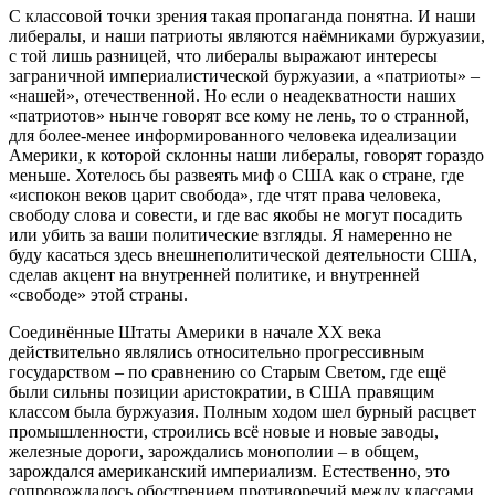
С классовой точки зрения такая пропаганда понятна. И наши
либералы, и наши патриоты являются наёмниками буржуазии,
с той лишь разницей, что либералы выражают интересы
заграничной империалистической буржуазии, а «патриоты» –
«нашей», отечественной. Но если о неадекватности наших
«патриотов» нынче говорят все кому не лень, то о странной,
для более-менее информированного человека идеализации
Америки, к которой склонны наши либералы, говорят гораздо
меньше. Хотелось бы развеять миф о США как о стране, где
«испокон веков царит свобода», где чтят права человека,
свободу слова и совести, и где вас якобы не могут посадить
или убить за ваши политические взгляды. Я намеренно не
буду касаться здесь внешнеполитической деятельности США,
сделав акцент на внутренней политике, и внутренней
«свободе» этой страны.
Соединённые Штаты Америки в начале ХХ века
действительно являлись относительно прогрессивным
государством – по сравнению со Старым Светом, где ещё
были сильны позиции аристократии, в США правящим
классом была буржуазия. Полным ходом шел бурный расцвет
промышленности, строились всё новые и новые заводы,
железные дороги, зарождались монополии – в общем,
зарождался американский империализм. Естественно, это
сопровождалось обострением противоречий между классами