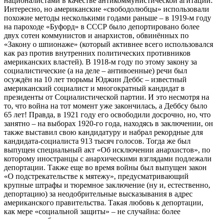
националистами в качестве антикоммунистической агитации.
Интересно, но американские «свободолюбцы» использовали
похожие методы несколькими годами раньше – в 1919-м году
на пароходе «Буфорд» в СССР было депортировано более
двух сотен коммунистов и анархистов, обвинённых по
«Закону о шпионаже» (который активнее всего использовался
как раз против внутренних политических противников
американских властей). В 1918-м году по этому закону за
социалистические (а на деле – антивоенные) речи был
осуждён на 10 лет тюрьмы Юджин Деббс – известный
американский социалист и многократный кандидат в
президенты от Социалистической партии. И это несмотря на
то, что война на тот момент уже закончилась, а Деббсу было
65 лет! Правда, в 1921 году его освободили досрочно, но, что
занятно – на выборах 1920-го года, находясь в заключении, он
также выставил свою кандидатуру и набрал рекордные для
кандидата-социалиста 913 тысяч голосов. Тогда же был
выпущен специальный акт «Об исключении анархистов», по
которому иностранцы с анархическими взглядами подлежали
депортации. Также еще во время войны был выпущен закон
«О подстрекательстве к мятежу», предусматривающий
крупные штрафы и тюремное заключение (ну и, естественно,
депортацию) за неодобрительные высказывания в адрес
американского правительства. Такая любовь к депортации,
как мере «социальной защиты» – не случайна: более