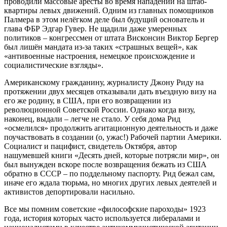
проводили массовые аресты во время нападений на штаб-
квартиры левых движений. Одним из главных помощников
Палмера в этом нелёгком деле был будущий основатель и
глава ФБР Эдгар Гувер. Не щадили даже умеренных
политиков – конгрессмен от штата Висконсин Виктор Бергер
был лишён мандата из-за таких «страшных вещей», как
«антивоенные настроения, немецкое происхождение и
социалистические взгляды».
Американскому гражданину, журналисту Джону Риду на
протяжении двух месяцев отказывали дать въездную визу на
его же родину, в США, при его возвращении из
революционной Советской России. Однако когда визу,
наконец, выдали – легче не стало. У себя дома Рид
«осмелился» продолжить агитационную деятельность и даже
поучаствовать в создании (о, ужас!) Рабочей партии Америки.
Социалист и пацифист, свидетель Октября, автор
нашумевшей книги «Десять дней, которые потрясли мир», он
был вынужден вскоре после возвращения бежать из США
обратно в СССР – по поддельному паспорту. Рид бежал сам,
иначе его ждала тюрьма, но многих других левых деятелей и
активистов депортировали насильно.
Все мы помним советские «философские пароходы» 1923
года, история которых часто используется либералами и