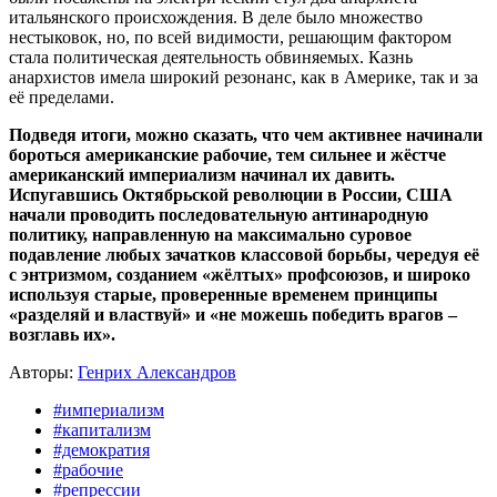
итальянского происхождения. В деле было множество
нестыковок, но, по всей видимости, решающим фактором
стала политическая деятельность обвиняемых. Казнь
анархистов имела широкий резонанс, как в Америке, так и за
её пределами.
Подведя итоги, можно сказать, что чем активнее начинали
бороться американские рабочие, тем сильнее и жёстче
американский империализм начинал их давить.
Испугавшись Октябрьской революции в России, США
начали проводить последовательную антинародную
политику, направленную на максимально суровое
подавление любых зачатков классовой борьбы, чередуя её
с энтризмом, созданием «жёлтых» профсоюзов, и широко
используя старые, проверенные временем принципы
«разделяй и властвуй» и «не можешь победить врагов –
возглавь их».
Авторы:
Генрих Александров
#империализм
#капитализм
#демократия
#рабочие
#репрессии