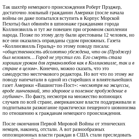
Так шахтёр немецкого происхождения Роберт Прэджер,
достаточно лояльный гражданин Америки (после начала
войны он даже попытался вступить в Корпус Морской
Пехоты) был обвинён в шпионаже гражданами города
Коллинзвилль и тут же повешен при огромном скоплении
народа. Позже по этому делу были арестованы 12 человек, но
все они оказались оправданы судом присяжных. Газета
«Коллинзвилль Геральд» по этому поводу писала:
«
общественность абсолютно убеждена, что он (Прэджер)
был нелоялен… Город не упустил его. Его смерть стала
хорошим уроком для германолюбов как в Коллинзвилле, так и в
стране в целом
». Конечно, можно сказать, что это
самодурство местечкового редактора. Но вот что по этому же
поводу напечатали в одной из старейших и влиятельнейших
газет Америки «Вашингтон-Пост»: «
несмотря на эксцессы,
вроде линчеваний, это здоровое и полезное пробуждение в
глубинке
». По факту, несмотря на множество вопиющих
случаев по всей стране, американские власти поддерживали и
подпитывали разжигание практически пещерного шовинизма
по отношению к гражданам немецкого происхождения.
После окончания Первой Мировой Войны от этнических
немцев, наконец, отстали. А вот разнообразных
оппозиционных власти граждан в США стали преследовать