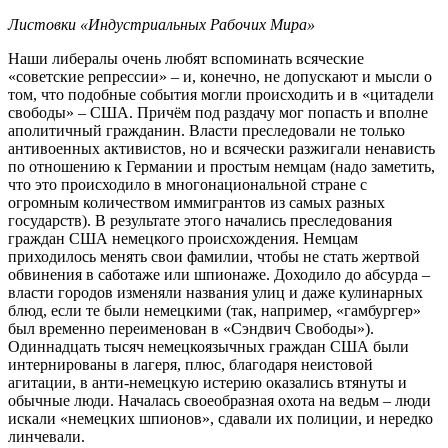
Листовки «Индустриальных Рабочих Мира»
Наши либералы очень любят вспоминать всяческие
«советские репрессии» – и, конечно, не допускают и мысли о
том, что подобные события могли происходить и в «цитадели
свободы» – США. Причём под раздачу мог попасть и вполне
аполитичный гражданин. Власти преследовали не только
антивоенных активистов, но и всячески разжигали ненависть
по отношению к Германии и простым немцам (надо заметить,
что это происходило в многонациональной стране с
огромным количеством иммигрантов из самых разных
государств). В результате этого начались преследования
граждан США немецкого происхождения. Немцам
приходилось менять свои фамилии, чтобы не стать жертвой
обвинения в саботаже или шпионаже. Доходило до абсурда –
власти городов изменяли названия улиц и даже кулинарных
блюд, если те были немецкими (так, например, «гамбургер»
был временно переименован в «Сэндвич Свободы»).
Одиннадцать тысяч немецкоязычных граждан США были
интернированы в лагеря, плюс, благодаря неистовой
агитации, в анти-немецкую истерию оказались втянуты и
обычные люди. Началась своеобразная охота на ведьм – люди
искали «немецких шпионов», сдавали их полиции, и нередко
линчевали.