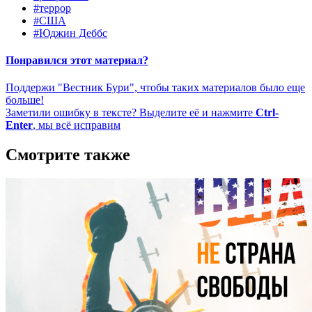
#террор
#США
#Юджин Деббс
Понравился этот материал?
Поддержи "Вестник Бури", чтобы таких материалов было еще
больше!
Заметили ошибку в тексте? Выделите её и нажмите
Ctrl-
Enter
, мы всё исправим
Смотрите также