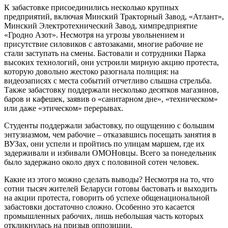
К забастовке присоединились несколько крупных
предприятий, включая Минский Тракторный Завод, «Атлант»,
Минский Электротехнический Завод, химпредприятие
«Гродно Азот». Несмотря на угрозы увольнением и
присутствие силовиков с автозаками, многие рабочие не
стали заступать на смены. Бастовали и сотрудники Парка
высоких технологий, они устроили мирную акцию протеста,
которую довольно жестоко разогнала полиция: на
видеозаписях с места событий отчетливо слышна стрельба.
Также забастовку поддержали несколько десятков магазинов,
баров и кафешек, заявив о «санитарном дне», «техническом»
или даже «этическом» перерывах.
Студенты поддержали забастовку, по ощущению с большим
энтузиазмом, чем рабочие – отказавшись посещать занятия в
ВУЗах, они успели и пройтись по улицам маршем, где их
задерживали и избивали ОМОНовцы. Всего за понедельник
было задержано около двух с половиной сотен человек.
Какие из этого можно сделать выводы? Несмотря на то, что
сотни тысяч жителей Беларуси готовы бастовать и выходить
на акции протеста, говорить об успехе общенациональной
забастовки достаточно сложно. Особенно это касается
промышленных рабочих, лишь небольшая часть которых
откликнулась на призыв оппозиции.