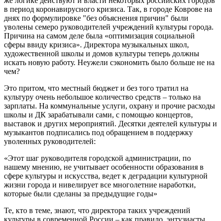
же логике действуют и власти некоторых российских городов
в период коронавирусного кризиса. Так, в городе Коврове на
днях по формулировке "без объяснения причин" были
уволены семеро руководителей учреждений культуры города.
Причина на самом деле была «оптимизация социальной
сферы ввиду кризиса». Директора музыкальных школ,
художественной школы и домов культуры теперь должны
искать новую работу. Неужели сэкономить было больше не на
чем?
Это притом, что местный бюджет и без того тратил на
культуру очень небольшое количество средств – только на
зарплаты. На коммунальные услуги, охрану и прочие расходы
школы и ДК зарабатывали сами, с помощью концертов,
выставок и других мероприятий. Десятки деятелей культуры и
музыкантов подписались под обращением в поддержку
уволенных руководителей:
«Этот шаг руководителя городской администрации, по
нашему мнению, не учитывает особенности образования в
сфере культуры и искусства, ведет к деградации культурной
жизни города и нивелирует все многолетние наработки,
которые были сделаны за предыдущие годы»
Те, кто в теме, знают, что директора таких учреждений
культуры в современной России – как правило, энтузиасты,