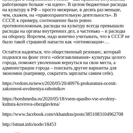
работающие больше «за идею». В целом бюджетные расходы
на культуру в РФ – просто мизерные, в десять раз меньше,
чем, скажем, на «правоохранительную деятельность». В
СССР, к примеру, соотношение было ровно
противоположным, расходы на культуру всегда превышали
расходы на органы внутренних дел, а частенько – и расходы
на оборону. Впрочем, надо конечно учитывать, что в СССР не
было такой страшной напасти как «оптимизация»…
Остаётся надеяться, что общественный резонанс, который
поднялся на фоне этого «обезглавливания» культуры целого
города, поможет уволенным вернуться на свои места, а
администрации города – поискать другие варианты для
экономии (например, сократить зарплаты самим себе).
https://vedom.ru/news/2020/05/20/40976-prokuratura-ocenit-
zakonnost-uvolneniya-rabotnikov
https://borshmedia.ru/2020/05/18/vsem-spasibo-vse-uvoleny-
kultura-kovrova-obezglavlena/
https://www.facebook.com/vkhandras/posts/3851083104962708
http://istmat.info/node/18453